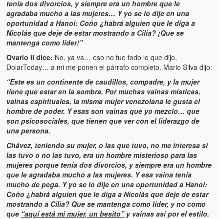
Víctimas del régimen dictatorial de Chávez desde que tomó el
tenía dos divorcios, y siempre era un hombre que le
poder hasta el 31 de diciembre de 2009
agradaba mucho a las mujeres… Y yo se lo dije en una
oportunidad a Hanoi: Coño ¿habrá alguien que le diga a
Víctimas inocentes de la violencia castrista del 4 de Febrero de
Nicolás que deje de estar mostrando a Cilia? ¡Que se
1992
mantenga como líder!
”
Ovario II dice:
No, ya va… eso no fue todo lo que dijo,
¡¡¡Miserable traidor, mira a tu pueblo!!! (Despicable traitor, look a
DolarToday… a mi me ponen el párrafo completo. Mario Silva dijo:
your country!!!)
“Este es un continente de caudillos, compadre, y la mujer
tiene que estar en la sombra. Por muchas vainas místicas,
Fotos
vainas espirituales, la misma mujer venezolana le gusta el
hombre de poder. Y esas son vainas que yo mezclo… que
Versos
son psicosociales, que tienen que ver con el liderazgo de
una persona.
Cuentos
Chávez, teniendo su mujer, o las que tuvo, no me interesa si
Videos
las tuvo o no las tuvo, era un hombre misterioso para las
mujeres porque tenía dos divorcios, y siempre era un hombre
Chistes
que le agradaba mucho a las mujeres. Y esa vaina tenía
mucho de pega. Y yo se lo dije en una oportunidad a Hanoi:
Coño ¿habrá alguien que le diga a Nicolás que deje de estar
mostrando a Cilia? Que se mantenga como líder, y no como
que
“aquí está mi mujer, un besito”
y vainas así por el estilo.