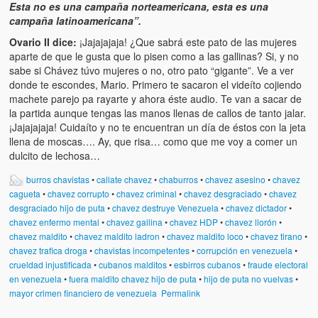
Esta no es una campaña norteamericana, esta es una
campaña latinoamericana”.
Ovario II dice:
¡Jajajajaja! ¿Que sabrá este pato de las mujeres
aparte de que le gusta que lo pisen como a las gallinas? Si, y no
sabe si Chávez túvo mujeres o no, otro pato “gigante”. Ve a ver
donde te escondes, Mario. Primero te sacaron el videíto cojiendo
machete parejo pa rayarte y ahora éste audio. Te van a sacar de
la partida aunque tengas las manos llenas de callos de tanto jalar.
¡Jajajajaja! Cuidaíto y no te encuentran un día de éstos con la jeta
llena de moscas…. Ay, que risa… como que me voy a comer un
dulcito de lechosa…
burros chavistas
•
callate chavez
•
chaburros
•
chavez asesino
•
chavez
cagueta
•
chavez corrupto
•
chavez criminal
•
chavez desgraciado
•
chavez
desgraciado hijo de puta
•
chavez destruye Venezuela
•
chavez dictador
•
chavez enfermo mental
•
chavez gallina
•
chavez HDP
•
chavez llorón
•
chavez maldito
•
chavez maldito ladron
•
chavez maldito loco
•
chavez tirano
•
chavez trafica droga
•
chavistas incompetentes
•
corrupción en venezuela
•
crueldad injustificada
•
cubanos malditos
•
esbirros cubanos
•
fraude electoral
en venezuela
•
fuera maldito chavez hijo de puta
•
hijo de puta no vuelvas
•
mayor crimen financiero de venezuela
Permalink