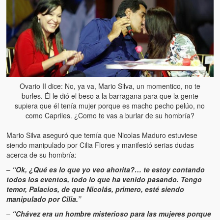
Artículos
El Tipo y los Rojos en Los Teques (The Jerk and the Reds in Lo
Teques)
Hablé con Chavistas (I spoke with chavistas)
La burla del Chavez “tan amante de los niños” (The mockery of
Chavez “such a children lover”)
Ovario II dice: No, ya va, Mario Silva, un momentico, no te
burles. Él le dió el beso a la barragana para que la gente
Los niños de las calles de Venezuela (Children of the streets of
supiera que él tenía mujer porque es macho pecho pelúo, no
Venezuela)
como Capriles. ¿Como te vas a burlar de su hombría?
Luis y El Mono… en armas (Luis and El Mono… armed)
Mario Silva aseguró que temía que Nicolas Maduro estuviese
siendo manipulado por Cilia Flores y manifestó serias dudas
Puente Llaguno, Miraflores… ¿y Lina?
acerca de su hombría:
–
“Ok, ¿Qué es lo que yo veo ahorita?… te estoy contando
Radio Emisoras y canales de televisión clausurados por el régi
todos los eventos, todo lo que ha venido pasando. Tengo
de Chávez hasta el 2009
temor, Palacios, de que Nicolás, primero, esté siendo
manipulado por Cilia.”
Victimas del 11 de abril de 2002
–
“
Chávez era un hombre misterioso para las mujeres porque