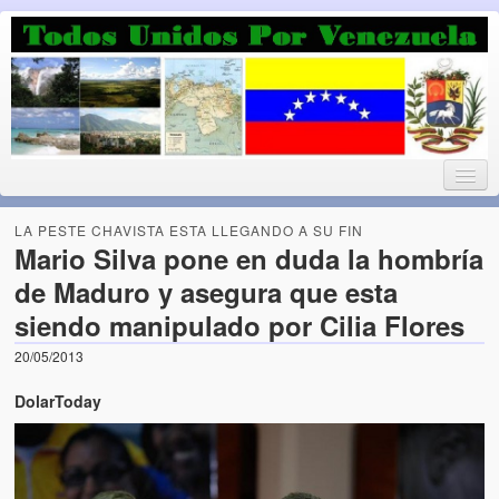
Luchando por la Democracia
Fuera el chavismo, la peor peste que le ha caido a esta tierra
LA PESTE CHAVISTA ESTA LLEGANDO A SU FIN
Mario Silva pone en duda la hombría
de Maduro y asegura que esta
Home
siendo manipulado por Cilia Flores
¡Bienvenido!
20/05/2013
Todos Unidos por Venezuela te da la bienvenida a éste nuestro
DolarToday
Blog. (Todos Unidos por Venezuela welcomes you to our Blog)
Acerca de este blog (About this Blog)