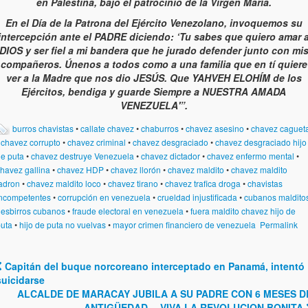
en Palestina, bajo el patrocinio de la Virgen María.
En el Día de la Patrona del Ejército Venezolano, invoquemos su
intercepción ante el PADRE diciendo: ‘Tu sabes que quiero amar 
DIOS y ser fiel a mi bandera que he jurado defender junto con mi
compañeros. Únenos a todos como a una familia que en tí quiere
ver a la Madre que nos dio JESÚS. Que YAHVEH ELOHÍM de los
Ejércitos, bendiga y guarde Siempre a NUESTRA AMADA
VENEZUELA'”.
burros chavistas
•
callate chavez
•
chaburros
•
chavez asesino
•
chavez caguet
•
chavez corrupto
•
chavez criminal
•
chavez desgraciado
•
chavez desgraciado hijo
e puta
•
chavez destruye Venezuela
•
chavez dictador
•
chavez enfermo mental
•
havez gallina
•
chavez HDP
•
chavez llorón
•
chavez maldito
•
chavez maldito
adron
•
chavez maldito loco
•
chavez tirano
•
chavez trafica droga
•
chavistas
ncompetentes
•
corrupción en venezuela
•
crueldad injustificada
•
cubanos maldito
•
esbirros cubanos
•
fraude electoral en venezuela
•
fuera maldito chavez hijo de
uta
•
hijo de puta no vuelvas
•
mayor crimen financiero de venezuela
Permalink
Capitán del buque norcoreano interceptado en Panamá, intentó
Post navigation
suicidarse
ALCALDE DE MARACAY JUBILA A SU PADRE CON 6 MESES D
ANTIGÜEDAD… VIVA LA REVOLUCION BONITA