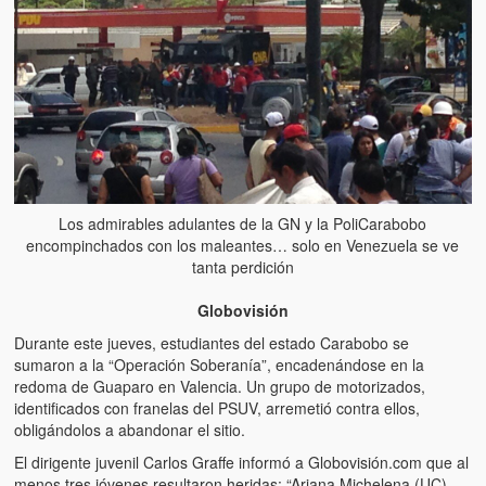
Artículos
El Tipo y los Rojos en Los Teques (The Jerk and the Reds in Lo
Teques)
Hablé con Chavistas (I spoke with chavistas)
La burla del Chavez “tan amante de los niños” (The mockery of
Chavez “such a children lover”)
Los admirables adulantes de la GN y la PoliCarabobo
Los niños de las calles de Venezuela (Children of the streets of
encompinchados con los maleantes… solo en Venezuela se ve
Venezuela)
tanta perdición
Luis y El Mono… en armas (Luis and El Mono… armed)
Globovisión
Puente Llaguno, Miraflores… ¿y Lina?
Durante este jueves, estudiantes del estado Carabobo se
sumaron a la “Operación Soberanía”, encadenándose en la
Radio Emisoras y canales de televisión clausurados por el régi
redoma de Guaparo en Valencia. Un grupo de motorizados,
de Chávez hasta el 2009
identificados con franelas del PSUV, arremetió contra ellos,
obligándolos a abandonar el sitio.
Victimas del 11 de abril de 2002
El dirigente juvenil Carlos Graffe informó a Globovisión.com que al
menos tres jóvenes resultaron heridas: “Ariana Michelena (UC)