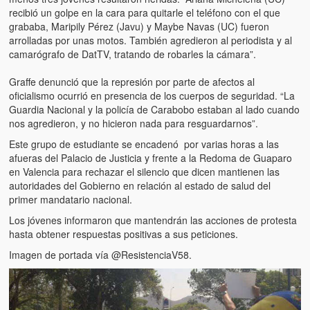
Víctimas del régimen dictatorial de Chávez desde que tomó el
recibió un golpe en la cara para quitarle el teléfono con el que
poder hasta el 31 de diciembre de 2009
grababa, Maripily Pérez (Javu) y Maybe Navas (UC) fueron
arrolladas por unas motos. También agredieron al periodista y al
Víctimas inocentes de la violencia castrista del 4 de Febrero de
camarógrafo de DatTV, tratando de robarles la cámara”.
1992
Graffe denunció que la represión por parte de afectos al
¡¡¡Miserable traidor, mira a tu pueblo!!! (Despicable traitor, look a
oficialismo ocurrió en presencia de los cuerpos de seguridad. “La
your country!!!)
Guardia Nacional y la policía de Carabobo estaban al lado cuando
nos agredieron, y no hicieron nada para resguardarnos”.
Fotos
Este grupo de estudiante se encadenó por varias horas a las
afueras del Palacio de Justicia y frente a la Redoma de Guaparo
Versos
en Valencia para rechazar el silencio que dicen mantienen las
autoridades del Gobierno en relación al estado de salud del
Cuentos
primer mandatario nacional.
Videos
Los jóvenes informaron que mantendrán las acciones de protesta
hasta obtener respuestas positivas a sus peticiones.
Chistes
Imagen de portada vía @ResistenciaV58.