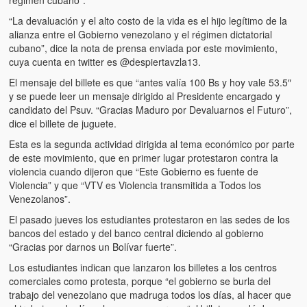
Víctimas del régimen dictatorial de Chávez desde que tomó el
poder hasta el 31 de diciembre de 2009
“La devaluación y el alto costo de la vida es el hijo legítimo de la
alianza entre el Gobierno venezolano y el régimen dictatorial
Víctimas inocentes de la violencia castrista del 4 de Febrero de
cubano”, dice la nota de prensa enviada por este movimiento,
1992
cuya cuenta en twitter es @despiertavzla13.
El mensaje del billete es que “antes valía 100 Bs y hoy vale 53.5″
¡¡¡Miserable traidor, mira a tu pueblo!!! (Despicable traitor, look a
y se puede leer un mensaje dirigido al Presidente encargado y
your country!!!)
candidato del Psuv. “Gracias Maduro por Devaluarnos el Futuro”,
dice el billete de juguete.
Fotos
Esta es la segunda actividad dirigida al tema económico por parte
Versos
de este movimiento, que en primer lugar protestaron contra la
violencia cuando dijeron que “Este Gobierno es fuente de
Cuentos
Violencia” y que “VTV es Violencia transmitida a Todos los
Venezolanos”.
Videos
El pasado jueves los estudiantes protestaron en las sedes de los
bancos del estado y del banco central diciendo al gobierno
Chistes
“Gracias por darnos un Bolívar fuerte”.
Los estudiantes indican que lanzaron los billetes a los centros
comerciales como protesta, porque “el gobierno se burla del
trabajo del venezolano que madruga todos los días, al hacer que