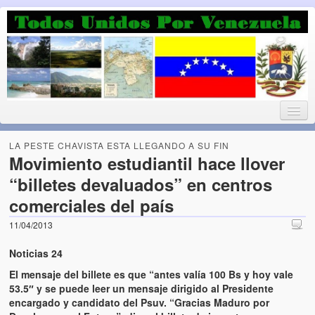
Luchando por la Democracia
Fuera el chavismo, la peor peste que le ha caido a esta tierra
LA PESTE CHAVISTA ESTA LLEGANDO A SU FIN
Movimiento estudiantil hace llover
“billetes devaluados” en centros
Home
comerciales del país
¡Bienvenido!
11/04/2013
Todos Unidos por Venezuela te da la bienvenida a éste nuestro
Noticias 24
Blog. (Todos Unidos por Venezuela welcomes you to our Blog)
El mensaje del billete es que “antes valía 100 Bs y hoy vale
53.5″ y se puede leer un mensaje dirigido al Presidente
Acerca de este blog (About this Blog)
encargado y candidato del Psuv. “Gracias Maduro por