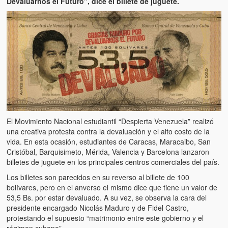
Devaluarnos el Futuro”, dice el billete de juguete.
Artículos
El Tipo y los Rojos en Los Teques (The Jerk and the Reds in Lo
Teques)
Hablé con Chavistas (I spoke with chavistas)
La burla del Chavez “tan amante de los niños” (The mockery of
Chavez “such a children lover”)
Los niños de las calles de Venezuela (Children of the streets of
Venezuela)
El Movimiento Nacional estudiantil “Despierta Venezuela” realizó
una creativa protesta contra la devaluación y el alto costo de la
Luis y El Mono… en armas (Luis and El Mono… armed)
vida. En esta ocasión, estudiantes de Caracas, Maracaibo, San
Cristóbal, Barquisimeto, Mérida, Valencia y Barcelona lanzaron
Puente Llaguno, Miraflores… ¿y Lina?
billetes de juguete en los principales centros comerciales del país.
Los billetes son parecidos en su reverso al billete de 100
Radio Emisoras y canales de televisión clausurados por el régi
bolívares, pero en el anverso el mismo dice que tiene un valor de
de Chávez hasta el 2009
53,5 Bs. por estar devaluado. A su vez, se observa la cara del
presidente encargado Nicolás Maduro y de Fidel Castro,
Victimas del 11 de abril de 2002
protestando el supuesto “matrimonio entre este gobierno y el
régimen cubano”.