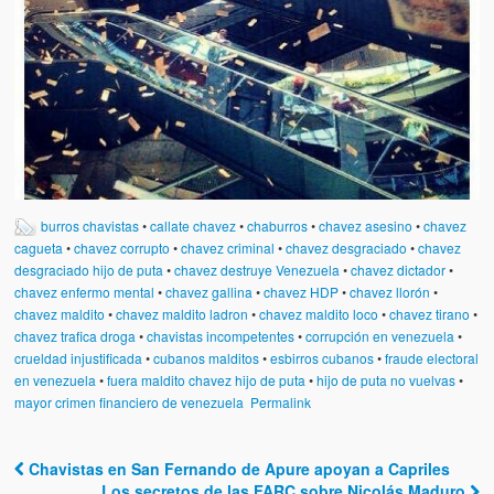
burros chavistas
•
callate chavez
•
chaburros
•
chavez asesino
•
chavez
cagueta
•
chavez corrupto
•
chavez criminal
•
chavez desgraciado
•
chavez
desgraciado hijo de puta
•
chavez destruye Venezuela
•
chavez dictador
•
chavez enfermo mental
•
chavez gallina
•
chavez HDP
•
chavez llorón
•
chavez maldito
•
chavez maldito ladron
•
chavez maldito loco
•
chavez tirano
•
chavez trafica droga
•
chavistas incompetentes
•
corrupción en venezuela
•
crueldad injustificada
•
cubanos malditos
•
esbirros cubanos
•
fraude electoral
en venezuela
•
fuera maldito chavez hijo de puta
•
hijo de puta no vuelvas
•
mayor crimen financiero de venezuela
Permalink
Chavistas en San Fernando de Apure apoyan a Capriles
Post navigation
Los secretos de las FARC sobre Nicolás Maduro