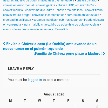
desgraciado hijo de puta
•
chavez destruye Venezuela
•
chavez dictador
•
Víctimas del régimen dictatorial de Chávez desde que tomó el
chavez enfermo mental
•
chavez gallina
•
chavez HDP
•
chavez llorón
•
poder hasta el 31 de diciembre de 2009
chavez maldito
•
chavez maldito ladron
•
chavez maldito loco
•
chavez tirano
•
chavez trafica droga
•
chavistas incompetentes
•
corrupción en venezuela
•
Víctimas inocentes de la violencia castrista del 4 de Febrero de
crueldad injustificada
•
cubanos malditos
•
esbirros cubanos
•
fraude electoral
1992
en venezuela
•
fuera maldito chavez hijo de puta
•
hijo de puta no vuelvas
•
mayor crimen financiero de venezuela
Permalink
¡¡¡Miserable traidor, mira a tu pueblo!!! (Despicable traitor, look a
your country!!!)
Envían a Chávez a casa (La Orchila) ante avance de un
Fotos
Post navigation
nuevo tumor en el pulmón izquierdo
¡Familia de Chávez pone plazo a Maduro!
Versos
Cuentos
LEAVE A REPLY
Videos
You must be
logged in
to post a comment.
Chistes
August 2026
M
T
W
T
F
S
S
1
2