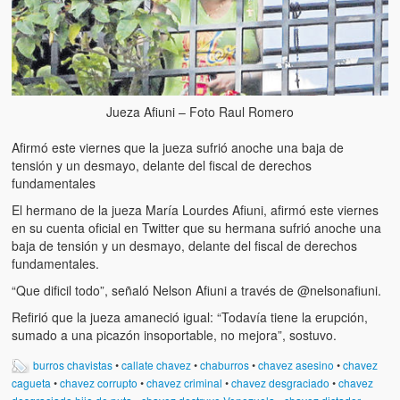
Artículos
El Tipo y los Rojos en Los Teques (The Jerk and the Reds in Lo
Teques)
Hablé con Chavistas (I spoke with chavistas)
Jueza Afiuni – Foto Raul Romero
La burla del Chavez “tan amante de los niños” (The mockery of
Afirmó este viernes que la jueza sufrió anoche una baja de
Chavez “such a children lover”)
tensión y un desmayo, delante del fiscal de derechos
fundamentales
Los niños de las calles de Venezuela (Children of the streets of
Venezuela)
El hermano de la jueza María Lourdes Afiuni, afirmó este viernes
en su cuenta oficial en Twitter que su hermana sufrió anoche una
Luis y El Mono… en armas (Luis and El Mono… armed)
baja de tensión y un desmayo, delante del fiscal de derechos
fundamentales.
Puente Llaguno, Miraflores… ¿y Lina?
“Que dificil todo”, señaló Nelson Afiuni a través de ‏@nelsonafiuni.
Radio Emisoras y canales de televisión clausurados por el régi
Refirió que la jueza amaneció igual: “Todavía tiene la erupción,
de Chávez hasta el 2009
sumado a una picazón insoportable, no mejora”, sostuvo.
burros chavistas
•
callate chavez
•
chaburros
•
chavez asesino
•
chavez
Victimas del 11 de abril de 2002
cagueta
•
chavez corrupto
•
chavez criminal
•
chavez desgraciado
•
chavez