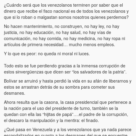
Víctimas del régimen dictatorial de Chávez desde que tomó el
¿Cuándo será que los venezolanos terminen por saber que el
poder hasta el 31 de diciembre de 2009
dinero que recibe el fisco nacional es de todos los venezolanos y
que si lo roban o malgastan somos nosotros quienes perdemos?
Víctimas inocentes de la violencia castrista del 4 de Febrero de
1992
No hacen mantenimiento, no construyen, no hay ley, no hay
justicia, no hay educación, no hay salud, no hay vías de
comunicación, no hay comida, no hay medicina, no hay ropa ni
¡¡¡Miserable traidor, mira a tu pueblo!!! (Despicable traitor, look a
artículos de primera necesidad… mucho menos empleos.
your country!!!)
Y lo que es peor: no queda ni moral ni luces.
Fotos
Todo esto se fue perdiendo gracias a la inmensa corrupción de
Versos
estos sinvergüenzas que dicen ser “los salvadores de la patria”.
Bolívar se arruinó y hasta perdió la vida en su afán de liberarnos y
Cuentos
estos se arrastran detrás de su sombra para cometer sus
desmanes.
Videos
Ahora resulta que la casona, la casa presidencial que pertenece a
Chistes
la nación para el uso del presidente de turno, también se la
quedan con ella las “hijitas de papá”….el padre de la corrupción,
el descaro la manipulación y la mentira: el finado.
¿Qué pasa en Venezuela y a los venezolanos que ya nada parece
escandalizarlos en cuanto a los desmanes del que se encuentre