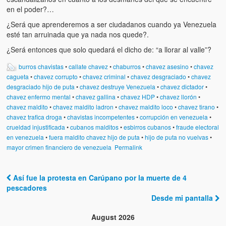
en el poder?…
¿Será que aprenderemos a ser ciudadanos cuando ya Venezuela
esté tan arruinada que ya nada nos quede?.
¿Será entonces que solo quedará el dicho de: “a llorar al valle”?
burros chavistas
•
callate chavez
•
chaburros
•
chavez asesino
•
chavez
cagueta
•
chavez corrupto
•
chavez criminal
•
chavez desgraciado
•
chavez
desgraciado hijo de puta
•
chavez destruye Venezuela
•
chavez dictador
•
chavez enfermo mental
•
chavez gallina
•
chavez HDP
•
chavez llorón
•
chavez maldito
•
chavez maldito ladron
•
chavez maldito loco
•
chavez tirano
•
chavez trafica droga
•
chavistas incompetentes
•
corrupción en venezuela
•
crueldad injustificada
•
cubanos malditos
•
esbirros cubanos
•
fraude electoral
en venezuela
•
fuera maldito chavez hijo de puta
•
hijo de puta no vuelvas
•
mayor crimen financiero de venezuela
Permalink
Así fue la protesta en Carúpano por la muerte de 4
Post navigation
pescadores
Desde mi pantalla
August 2026