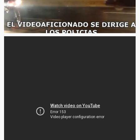
Artículos
El Tipo y los Rojos en Los Teques (The Jerk and the Reds in Lo
Teques)
Hablé con Chavistas (I spoke with chavistas)
La burla del Chavez “tan amante de los niños” (The mockery of
Chavez “such a children lover”)
Los niños de las calles de Venezuela (Children of the streets of
Venezuela)
Luis y El Mono… en armas (Luis and El Mono… armed)
Puente Llaguno, Miraflores… ¿y Lina?
Radio Emisoras y canales de televisión clausurados por el régi
de Chávez hasta el 2009
Victimas del 11 de abril de 2002