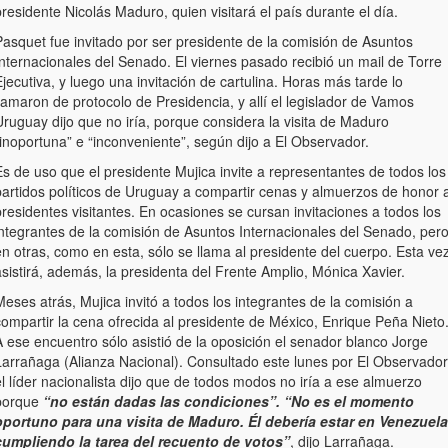
residente Nicolás Maduro, quien visitará el país durante el día.
Pasquet fue invitado por ser presidente de la comisión de Asuntos
nternacionales del Senado. El viernes pasado recibió un mail de Torre
jecutiva, y luego una invitación de cartulina. Horas más tarde lo
lamaron de protocolo de Presidencia, y allí el legislador de Vamos
ruguay dijo que no iría, porque considera la visita de Maduro
inoportuna” e “inconveniente”, según dijo a El Observador.
s de uso que el presidente Mujica invite a representantes de todos los
partidos políticos de Uruguay a compartir cenas y almuerzos de honor 
residentes visitantes. En ocasiones se cursan invitaciones a todos los
integrantes de la comisión de Asuntos Internacionales del Senado, per
n otras, como en esta, sólo se llama al presidente del cuerpo. Esta ve
sistirá, además, la presidenta del Frente Amplio, Mónica Xavier.
eses atrás, Mujica invitó a todos los integrantes de la comisión a
compartir la cena ofrecida al presidente de México, Enrique Peña Nieto
 ese encuentro sólo asistió de la oposición el senador blanco Jorge
Larrañaga (Alianza Nacional). Consultado este lunes por El Observador
l líder nacionalista dijo que de todos modos no iría a ese almuerzo
porque
“no están dadas las condiciones”. “No es el momento
oportuno para una visita de Maduro. Él debería estar en Venezuela
cumpliendo la tarea del recuento de votos”
, dijo Larrañaga.