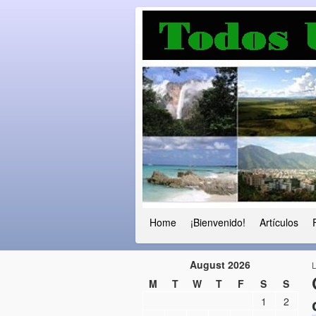
Luchando por l
Fuera el chavismo, la peor peste que
Home
¡Bienvenido!
Artículos
August 2026
M
T
W
T
F
S
S
1
2