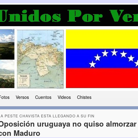
a Democracia
 le ha caido a esta tierra
Fotos
Versos
Cuentos
Videos
Chistes
LA PESTE CHAVISTA ESTA LLEGANDO A SU FIN
Oposición uruguaya no quiso almorzar
con Maduro