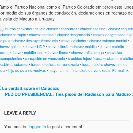
anto el Partido Nacional como el Partido Colorado emitieron este lunes
por medio de sus órganos de conducción, declaraciones en rechazo de
la visita de Maduro a Uruguay
burros chavistas
•
callate chavez
•
chaburros
•
chavez asesino
•
chavez caguet
•
chavez corrupto
•
chavez criminal
•
chavez desgraciado
•
chavez desgraciado hijo
e puta
•
chavez destruye Venezuela
•
chavez dictador
•
chavez enfermo mental
•
havez gallina
•
chavez HDP
•
chavez llorón
•
chavez maldito
•
chavez maldito
adron
•
chavez maldito loco
•
chavez tirano
•
chavez trafica droga
•
chavistas
ncompetentes
•
corrupción en venezuela
•
crueldad injustificada
•
cubanos maldito
•
esbirros cubanos
•
fraude electoral en venezuela
•
fuera maldito chavez hijo de
uta
•
hijo de puta no vuelvas
•
mayor crimen financiero de venezuela
Permalink
La verdad sobre el Caracazo
Post navigation
PEDIDO PRESIDENCIAL: Tres pisos del Radisson para Maduro
LEAVE A REPLY
You must be
logged in
to post a comment.