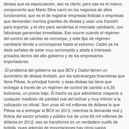
divisas que es especulación, eso es cierto; pero ese es el mismo
componente que Mario Silva narró en los negocios de altos
funcionarios; que es el de registrar empresas ficticias o empresas
que demandan montos grandes de divisas y usan una fracción
para importar, y el otro para venderlas al mercado cambiario, con
fabulosas ganancias inmediatas. Eso ocurre cuando el régimen
del control de cambio se corrompe, y este tipo de régimen
cambiario tiende a corromperse hasta el extremo; Cadivi ya ha
dado señales de estar muy corrompida y atada a intereses
privados dentro del alto gobierno y de los empresarios
importadores.
-El problema del gobierno es que BCV y Cadivi tienen un
suministro de divisas limitado, por las sobrecargas financieras que
tiene Pdvsa, la principal fuente; y esas divisas las tiene que
entregar a través de un régimen de control de cambio a 6,30
bolívares, un precio bajo. El hecho es que administrar respecto a
cualquier medición de paridad real del bolívar y muy inferior a la
cotización no oficial. Son unos 40 mil millones de dólares lo que
Pdvsa va a entregar al BCV en 2013, mientras la demanda real y
ficticia del sector privado y público fue de unos 60 mil millones de
dólares en 2012; eso se transforma en un verdadero cuello de
botella, pues además de importaciones hay otros pagos