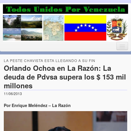
Luchando por la Democracia
Fuera el chavismo, la peor peste que le ha caido a esta tierra
LA PESTE CHAVISTA ESTA LLEGANDO A SU FIN
Orlando Ochoa en La Razón: La
deuda de Pdvsa supera los $ 153 mil
Home
millones
¡Bienvenido!
11/06/2013
Todos Unidos por Venezuela te da la bienvenida a éste nuestro
Por Enrique Meléndez – La Razón
Blog. (Todos Unidos por Venezuela welcomes you to our Blog)
Acerca de este blog (About this Blog)