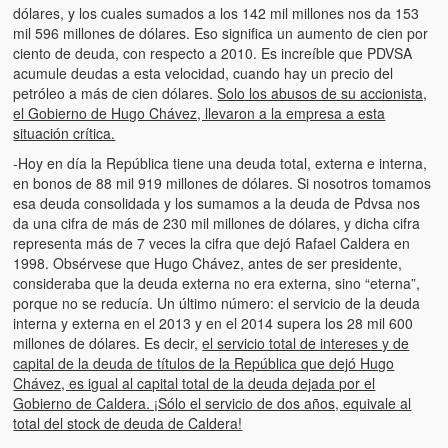
dólares, y los cuales sumados a los 142 mil millones nos da 153
mil 596 millones de dólares. Eso significa un aumento de cien por
ciento de deuda, con respecto a 2010. Es increíble que PDVSA
acumule deudas a esta velocidad, cuando hay un precio del
petróleo a más de cien dólares.
Solo los abusos de su accionista,
el Gobierno de Hugo Chávez, llevaron a la empresa a esta
situación crítica.
-Hoy en día la República tiene una deuda total, externa e interna,
en bonos de 88 mil 919 millones de dólares. Si nosotros tomamos
esa deuda consolidada y los sumamos a la deuda de Pdvsa nos
da una cifra de más de 230 mil millones de dólares, y dicha cifra
representa más de 7 veces la cifra que dejó Rafael Caldera en
1998. Obsérvese que Hugo Chávez, antes de ser presidente,
consideraba que la deuda externa no era externa, sino “eterna”,
porque no se reducía. Un último número: el servicio de la deuda
interna y externa en el 2013 y en el 2014 supera los 28 mil 600
millones de dólares. Es decir,
el servicio total de intereses y de
capital de la deuda de títulos de la República que dejó Hugo
Chávez, es igual al capital total de la deuda dejada por el
Gobierno de Caldera. ¡Sólo el servicio de dos años, equivale al
total del stock de deuda de Caldera!