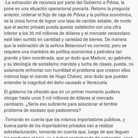
-La extracción de recursos por parte del Gobierno a Pdvsa, la
pone en una situación operacional precaria. Retomo la pregunta
anterior, ordenar el flujo de caja de Pdvsa y la política económica,
es la única forma de lograr una tasa de cambio estable, de modo
que el sector privado pueda quedar satisfecho con una cifra
inferior a los 30 mil millones de dólares y el mercado venezolano
esté bien surtido en cantidad y variedad de bienes. De manera
que la estimación de la señora Betancourt es correcta; pero se
requiere una maniobra de política económica y petrolera tan
grande y bien coordinada, que yo dudo que Maduro, su gabinete,
y su ideología de socialismo marxista y lucha de clases, pueda, no
solamente enfrentar con humildad el problema que crearon ellos
mismos bajo el mando de Hugo Chávez, sino dudo que puedan
entender la magnitud del daño causado a Venezuela.
El gobierno ha ofrecido que en un primer momento pudiera
otorgar hasta unos 3 mil millones de dólares al mercado
cambiario. ¿Sería eso suficiente para solucionar el terrible
problema de escasez que padecemos?
-Tomando en cuenta que los mismos importadores públicos, y
buena parte de los importadores privados van a realizar
sobrefacturación; tomando en cuenta que, luego de que lleguen
los productos al país, va a haber contrabando de extracción, esos