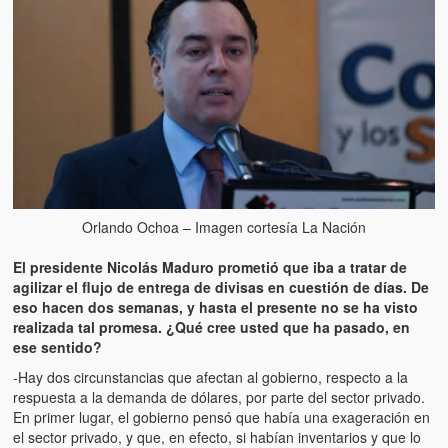
Artículos
El Tipo y los Rojos en Los Teques (The Jerk and the Reds in Lo
Teques)
Hablé con Chavistas (I spoke with chavistas)
La burla del Chavez “tan amante de los niños” (The mockery of
Chavez “such a children lover”)
Los niños de las calles de Venezuela (Children of the streets of
Orlando Ochoa – Imagen cortesía La Nación
Venezuela)
El presidente Nicolás Maduro prometió que iba a tratar de
Luis y El Mono… en armas (Luis and El Mono… armed)
agilizar el flujo de entrega de divisas en cuestión de días. De
eso hacen dos semanas, y hasta el presente no se ha visto
Puente Llaguno, Miraflores… ¿y Lina?
realizada tal promesa. ¿Qué cree usted que ha pasado, en
ese sentido?
Radio Emisoras y canales de televisión clausurados por el régi
de Chávez hasta el 2009
-Hay dos circunstancias que afectan al gobierno, respecto a la
respuesta a la demanda de dólares, por parte del sector privado.
Victimas del 11 de abril de 2002
En primer lugar, el gobierno pensó que había una exageración en
el sector privado, y que, en efecto, si habían inventarios y que lo