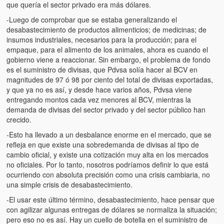
Víctimas del régimen dictatorial de Chávez desde que tomó el
que quería el sector privado era más dólares.
poder hasta el 31 de diciembre de 2009
-Luego de comprobar que se estaba generalizando el
desabastecimiento de productos alimenticios; de medicinas; de
Víctimas inocentes de la violencia castrista del 4 de Febrero de
insumos industriales, necesarios para la producción; para el
1992
empaque, para el alimento de los animales, ahora es cuando el
gobierno viene a reaccionar. Sin embargo, el problema de fondo
¡¡¡Miserable traidor, mira a tu pueblo!!! (Despicable traitor, look a
es el suministro de divisas, que Pdvsa solía hacer al BCV en
your country!!!)
magnitudes de 97 ó 98 por ciento del total de divisas exportadas,
y que ya no es así, y desde hace varios años, Pdvsa viene
Fotos
entregando montos cada vez menores al BCV, mientras la
demanda de divisas del sector privado y del sector público han
Versos
crecido.
-Esto ha llevado a un desbalance enorme en el mercado, que se
Cuentos
refleja en que existe una sobredemanda de divisas al tipo de
cambio oficial, y existe una cotización muy alta en los mercados
Videos
no oficiales. Por lo tanto, nosotros podríamos definir lo que está
ocurriendo con absoluta precisión como una crisis cambiaria, no
Chistes
una simple crisis de desabastecimiento.
-El usar este último término, desabastecimiento, hace pensar que
con agilizar algunas entregas de dólares se normaliza la situación;
pero eso no es así. Hay un cuello de botella en el suministro de