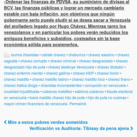
-Ordenar las finanzas de PDVSA, su suministro de divisas al
BCV, las finanzas públicas y lograr un mercado cambiario
estable con baja inflación, son objetivos que ningún
gobernante serio puede eludir si se desea sacar a Venezuela
del atolladero legado por Hugo Chávez. Mientras tanto los
venezolanos y en particular los pobres verán reducidos los
antiguos beneficios y subsidios, costeados sin la base
económica sólida para sostenerlos.
burros chavistas
•
callate chavez
•
chaburros
•
chavez asesino
•
chavez
cagueta
•
chavez corrupto
•
chavez criminal
•
chavez desgraciado
•
chavez
desgraciado hijo de puta
•
chavez destruye Venezuela
•
chavez dictador
•
chavez enfermo mental
•
chavez gallina
•
chavez HDP
•
chavez llorón
•
chavez maldito
•
chavez maldito ladron
•
chavez maldito loco
•
chavez tirano
•
chavez trafica droga
•
chavistas incompetentes
•
corrupción en venezuela
•
crueldad injustificada
•
cubanos malditos
•
esbirros cubanos
•
fraude electoral
en venezuela
•
fuera maldito chavez hijo de puta
•
hijo de puta no vuelvas
•
mayor crimen financiero de venezuela
Permalink
Mire a estos pobres verdes sometidos
Post navigation
Verificación vs Auditoria: Tibisay da pena ajena