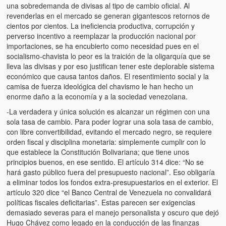
una sobredemanda de divisas al tipo de cambio oficial. Al
revenderlas en el mercado se generan gigantescos retornos de
cientos por cientos. La ineficiencia productiva, corrupción y
perverso incentivo a reemplazar la producción nacional por
importaciones, se ha encubierto como necesidad pues en el
socialismo-chavista lo peor es la traición de la oligarquía que se
lleva las divisas y por eso justifican tener este deplorable sistema
económico que causa tantos daños. El resentimiento social y la
camisa de fuerza ideológica del chavismo le han hecho un
enorme daño a la economía y a la sociedad venezolana.
-La verdadera y única solución es alcanzar un régimen con una
sola tasa de cambio. Para poder lograr una sola tasa de cambio,
con libre convertibilidad, evitando el mercado negro, se requiere
orden fiscal y disciplina monetaria: simplemente cumplir con lo
que establece la Constitución Bolivariana; que tiene unos
principios buenos, en ese sentido. El artículo 314 dice: “No se
hará gasto público fuera del presupuesto nacional”. Eso obligaría
a eliminar todos los fondos extra-presupuestarios en el exterior. El
artículo 320 dice “el Banco Central de Venezuela no convalidará
políticas fiscales deficitarias”. Estas parecen ser exigencias
demasiado severas para el manejo personalista y oscuro que dejó
Hugo Chávez como legado en la conducción de las finanzas