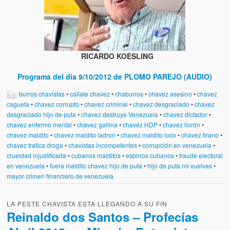
RICARDO KOESLING
Programa del dia 9/10/2012 de PLOMO PAREJO (AUDIO)
burros chavistas
•
callate chavez
•
chaburros
•
chavez asesino
•
chavez
cagueta
•
chavez corrupto
•
chavez criminal
•
chavez desgraciado
•
chavez
desgraciado hijo de puta
•
chavez destruye Venezuela
•
chavez dictador
•
chavez enfermo mental
•
chavez gallina
•
chavez HDP
•
chavez llorón
•
chavez maldito
•
chavez maldito ladron
•
chavez maldito loco
•
chavez tirano
•
chavez trafica droga
•
chavistas incompetentes
•
corrupción en venezuela
•
crueldad injustificada
•
cubanos malditos
•
esbirros cubanos
•
fraude electoral
en venezuela
•
fuera maldito chavez hijo de puta
•
hijo de puta no vuelvas
•
mayor crimen financiero de venezuela
LA PESTE CHAVISTA ESTA LLEGANDO A SU FIN
Reinaldo dos Santos – Profecías