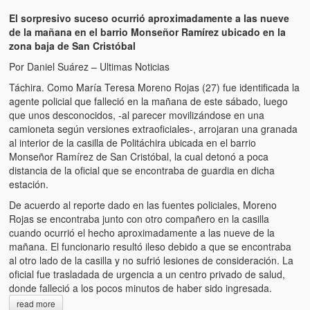
Artículos
El sorpresivo suceso ocurrió aproximadamente a las nueve
El Tipo y los Rojos en Los Teques (The Jerk and the Reds in Lo
de la mañana en el barrio Monseñor Ramírez ubicado en la
Teques)
zona baja de San Cristóbal
Por Daniel Suárez – Ultimas Noticias
Hablé con Chavistas (I spoke with chavistas)
Táchira. Como María Teresa Moreno Rojas (27) fue identificada la
agente policial que falleció en la mañana de este sábado, luego
La burla del Chavez “tan amante de los niños” (The mockery of
que unos desconocidos, -al parecer movilizándose en una
Chavez “such a children lover”)
camioneta según versiones extraoficiales-, arrojaran una granada
al interior de la casilla de Politáchira ubicada en el barrio
Los niños de las calles de Venezuela (Children of the streets of
Monseñor Ramírez de San Cristóbal, la cual detonó a poca
Venezuela)
distancia de la oficial que se encontraba de guardia en dicha
estación.
Luis y El Mono… en armas (Luis and El Mono… armed)
De acuerdo al reporte dado en las fuentes policiales, Moreno
Puente Llaguno, Miraflores… ¿y Lina?
Rojas se encontraba junto con otro compañero en la casilla
cuando ocurrió el hecho aproximadamente a las nueve de la
Radio Emisoras y canales de televisión clausurados por el régi
mañana. El funcionario resultó ileso debido a que se encontraba
de Chávez hasta el 2009
al otro lado de la casilla y no sufrió lesiones de consideración. La
oficial fue trasladada de urgencia a un centro privado de salud,
Victimas del 11 de abril de 2002
donde falleció a los pocos minutos de haber sido ingresada.
read more