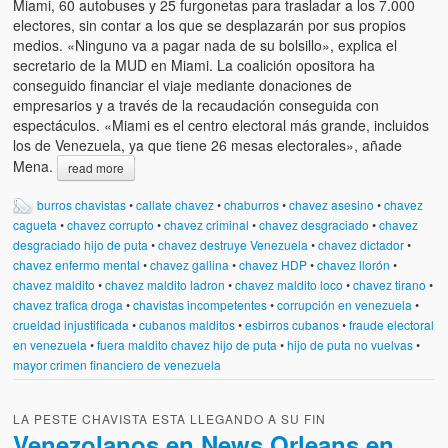
Miami, 60 autobuses y 25 furgonetas para trasladar a los 7.000
electores, sin contar a los que se desplazarán por sus propios
medios. «Ninguno va a pagar nada de su bolsillo», explica el
secretario de la MUD en Miami. La coalición opositora ha
conseguido financiar el viaje mediante donaciones de
empresarios y a través de la recaudación conseguida con
espectáculos. «Miami es el centro electoral más grande, incluidos
los de Venezuela, ya que tiene 26 mesas electorales», añade
Mena.
read more
burros chavistas
•
callate chavez
•
chaburros
•
chavez asesino
•
chavez
cagueta
•
chavez corrupto
•
chavez criminal
•
chavez desgraciado
•
chavez
desgraciado hijo de puta
•
chavez destruye Venezuela
•
chavez dictador
•
chavez enfermo mental
•
chavez gallina
•
chavez HDP
•
chavez llorón
•
chavez maldito
•
chavez maldito ladron
•
chavez maldito loco
•
chavez tirano
•
chavez trafica droga
•
chavistas incompetentes
•
corrupción en venezuela
•
crueldad injustificada
•
cubanos malditos
•
esbirros cubanos
•
fraude electoral
en venezuela
•
fuera maldito chavez hijo de puta
•
hijo de puta no vuelvas
•
mayor crimen financiero de venezuela
LA PESTE CHAVISTA ESTA LLEGANDO A SU FIN
Venezolanos en News Orleans en