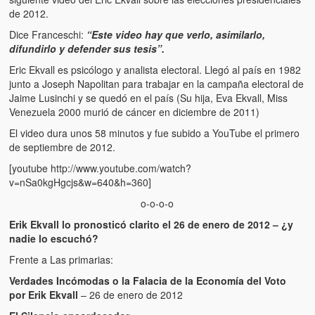
de 2012.
Dice Franceschi:
“Este video hay que verlo, asimilarlo,
difundirlo y defender sus tesis”.
Eric Ekvall es psicólogo y analista electoral. Llegó al país en 1982
junto a Joseph Napolitan para trabajar en la campaña electoral de
Jaime Lusinchi y se quedó en el país (Su hija, Eva Ekvall, Miss
Venezuela 2000 murió de cáncer en diciembre de 2011)
El video dura unos 58 minutos y fue subido a YouTube el primero
de septiembre de 2012.
[youtube http://www.youtube.com/watch?
v=nSa0kgHgcjs&w=640&h=360]
o-o-o-o
Erik Ekvall lo pronosticó clarito el 26 de enero de 2012 – ¿y
nadie lo escuchó?
Frente a Las primarias:
Verdades Incómodas o la Falacia de la Economía del Voto
por Erik Ekvall
– 26 de enero de 2012