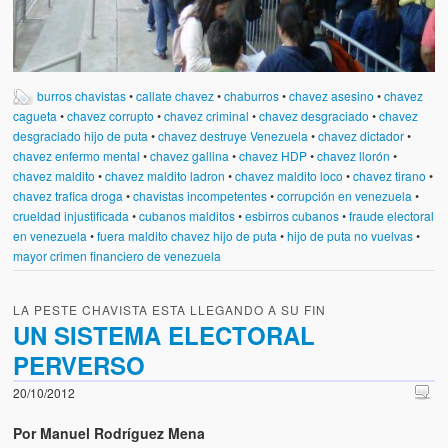
burros chavistas
•
callate chavez
•
chaburros
•
chavez asesino
•
chavez
cagueta
•
chavez corrupto
•
chavez criminal
•
chavez desgraciado
•
chavez
desgraciado hijo de puta
•
chavez destruye Venezuela
•
chavez dictador
•
chavez enfermo mental
•
chavez gallina
•
chavez HDP
•
chavez llorón
•
chavez maldito
•
chavez maldito ladron
•
chavez maldito loco
•
chavez tirano
•
chavez trafica droga
•
chavistas incompetentes
•
corrupción en venezuela
•
crueldad injustificada
•
cubanos malditos
•
esbirros cubanos
•
fraude electoral
en venezuela
•
fuera maldito chavez hijo de puta
•
hijo de puta no vuelvas
•
mayor crimen financiero de venezuela
LA PESTE CHAVISTA ESTA LLEGANDO A SU FIN
UN SISTEMA ELECTORAL
PERVERSO
20/10/2012
Por Manuel Rodríguez Mena