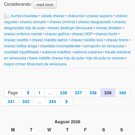
Considerando:
read more
burros chavistas
•
callate chavez
•
chaburros
•
chavez asesino
•
chavez
cagueta
•
chavez corrupto
•
chavez criminal
•
chavez desgraciado
•
chavez
desgraciado hijo de puta
•
chavez destruye Venezuela
•
chavez dictador
•
chavez enfermo mental
•
chavez gallina
•
chavez HDP
•
chavez llorón
•
chavez maldito
•
chavez maldito ladron
•
chavez maldito loco
•
chavez tirano
•
chavez trafica droga
•
chavistas incompetentes
•
corrupción en venezuela
•
crueldad injustificada
•
cubanos malditos
•
esbirros cubanos
•
fraude electoral
en venezuela
•
fuera maldito chavez hijo de puta
•
hijo de puta no vuelvas
•
mayor crimen financiero de venezuela
Page
1
…
336
337
338
339
340
341
342
…
344
August 2026
M
T
W
T
F
S
S