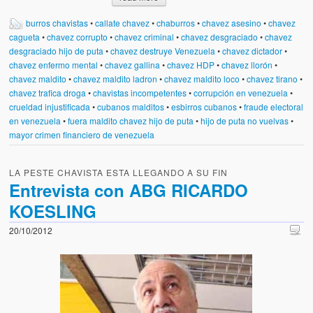
burros chavistas
•
callate chavez
•
chaburros
•
chavez asesino
•
chavez
cagueta
•
chavez corrupto
•
chavez criminal
•
chavez desgraciado
•
chavez
desgraciado hijo de puta
•
chavez destruye Venezuela
•
chavez dictador
•
chavez enfermo mental
•
chavez gallina
•
chavez HDP
•
chavez llorón
•
chavez maldito
•
chavez maldito ladron
•
chavez maldito loco
•
chavez tirano
•
chavez trafica droga
•
chavistas incompetentes
•
corrupción en venezuela
•
crueldad injustificada
•
cubanos malditos
•
esbirros cubanos
•
fraude electoral
en venezuela
•
fuera maldito chavez hijo de puta
•
hijo de puta no vuelvas
•
mayor crimen financiero de venezuela
LA PESTE CHAVISTA ESTA LLEGANDO A SU FIN
Entrevista con ABG RICARDO
KOESLING
20/10/2012