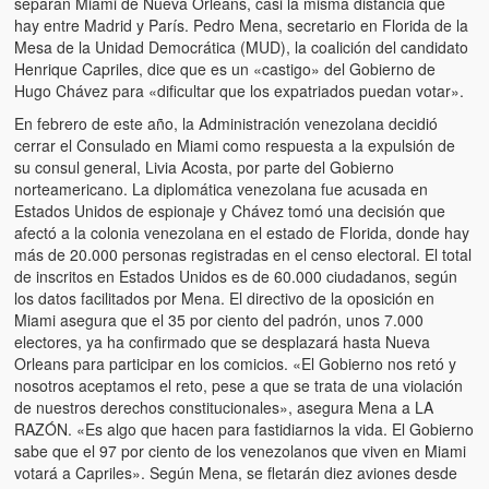
separan Miami de Nueva Orleans, casi la misma distancia que
hay entre Madrid y París. Pedro Mena, secretario en Florida de la
Mesa de la Unidad Democrática (MUD), la coalición del candidato
Henrique Capriles, dice que es un «castigo» del Gobierno de
Hugo Chávez para «dificultar que los expatriados puedan votar».
En febrero de este año, la Administración venezolana decidió
cerrar el Consulado en Miami como respuesta a la expulsión de
su consul general, Livia Acosta, por parte del Gobierno
norteamericano. La diplomática venezolana fue acusada en
Estados Unidos de espionaje y Chávez tomó una decisión que
afectó a la colonia venezolana en el estado de Florida, donde hay
más de 20.000 personas registradas en el censo electoral. El total
de inscritos en Estados Unidos es de 60.000 ciudadanos, según
los datos facilitados por Mena. El directivo de la oposición en
Miami asegura que el 35 por ciento del padrón, unos 7.000
electores, ya ha confirmado que se desplazará hasta Nueva
Orleans para participar en los comicios. «El Gobierno nos retó y
nosotros aceptamos el reto, pese a que se trata de una violación
de nuestros derechos constitucionales», asegura Mena a LA
RAZÓN. «Es algo que hacen para fastidiarnos la vida. El Gobierno
sabe que el 97 por ciento de los venezolanos que viven en Miami
votará a Capriles». Según Mena, se fletarán diez aviones desde