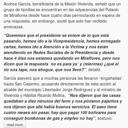
Andrea García, beneficiaria de la Misión Vivienda, señaló que un
grupo de familias se encuentran en las adyacencias del Palacio
de Miraflores desde hace cuatro días pernoctando en espera de
una respuesta, sin embargo, acotó que solo han recibido
amenazas.
“Queremos que el presidente se entere de lo que está
pasando, hemos ido a la Vicepresidencia, hemos entregado
cartas, hemos ido a Atención a la Víctima y nos están
atendiendo en Redes Sociales de la Presidencia y desde
hace 4 días nos estamos quedando en Miraflores, pero nos
dicen que la respuesta ´no es para ya´ y (mientras) ¿qué el
río nos tape, nos ahogue, que nos lleve?”
, detalló.
García aseveró que a muchas personas las llevaron “engañadas”
hasta San Casimiro, acusando directamente de esta acción al
alcalde del municipio Libertador Jorge Rodríguez y al ministro de
Vivienda y Hábitat Ricardo Molina.
“Nos dijeron que las casas
quedaban a diez minutos del ferro y nos pintaron pajaritos y
nos dijeron que allá había buenos servicios. El aseo tiene
cuatro meses sin pasar, hay que pagar 100 bolívares para
conseguir bombonas de gas y empleo no hay”
, sostuvo.
read more