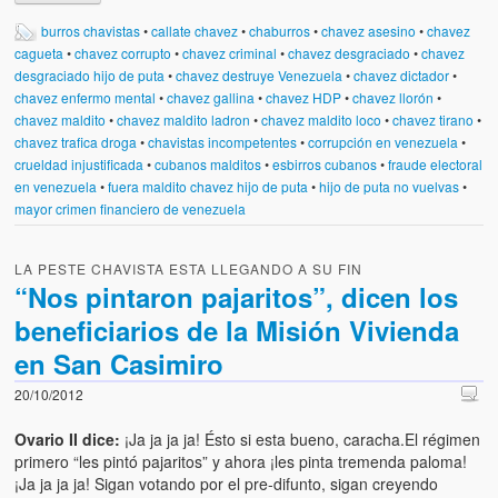
Víctimas del régimen dictatorial de Chávez desde que tomó el
poder hasta el 31 de diciembre de 2009
burros chavistas
•
callate chavez
•
chaburros
•
chavez asesino
•
chavez
cagueta
•
chavez corrupto
•
chavez criminal
•
chavez desgraciado
•
chavez
Víctimas inocentes de la violencia castrista del 4 de Febrero de
desgraciado hijo de puta
•
chavez destruye Venezuela
•
chavez dictador
•
1992
chavez enfermo mental
•
chavez gallina
•
chavez HDP
•
chavez llorón
•
chavez maldito
•
chavez maldito ladron
•
chavez maldito loco
•
chavez tirano
•
¡¡¡Miserable traidor, mira a tu pueblo!!! (Despicable traitor, look a
chavez trafica droga
•
chavistas incompetentes
•
corrupción en venezuela
•
your country!!!)
crueldad injustificada
•
cubanos malditos
•
esbirros cubanos
•
fraude electoral
en venezuela
•
fuera maldito chavez hijo de puta
•
hijo de puta no vuelvas
•
Fotos
mayor crimen financiero de venezuela
Versos
LA PESTE CHAVISTA ESTA LLEGANDO A SU FIN
“Nos pintaron pajaritos”, dicen los
Cuentos
beneficiarios de la Misión Vivienda
Videos
en San Casimiro
Chistes
20/10/2012
Ovario II dice:
¡Ja ja ja ja! Ésto si esta bueno, caracha.El régimen
primero “les pintó pajaritos” y ahora ¡les pinta tremenda paloma!
¡Ja ja ja ja! Sigan votando por el pre-difunto, sigan creyendo