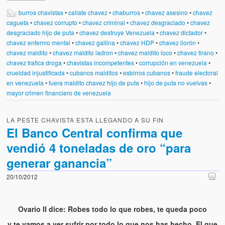
burros chavistas
•
callate chavez
•
chaburros
•
chavez asesino
•
chavez
cagueta
•
chavez corrupto
•
chavez criminal
•
chavez desgraciado
•
chavez
desgraciado hijo de puta
•
chavez destruye Venezuela
•
chavez dictador
•
chavez enfermo mental
•
chavez gallina
•
chavez HDP
•
chavez llorón
•
chavez maldito
•
chavez maldito ladron
•
chavez maldito loco
•
chavez tirano
•
chavez trafica droga
•
chavistas incompetentes
•
corrupción en venezuela
•
crueldad injustificada
•
cubanos malditos
•
esbirros cubanos
•
fraude electoral
en venezuela
•
fuera maldito chavez hijo de puta
•
hijo de puta no vuelvas
•
mayor crimen financiero de venezuela
LA PESTE CHAVISTA ESTA LLEGANDO A SU FIN
El Banco Central confirma que
vendió 4 toneladas de oro “para
generar ganancia”
20/10/2012
Ovario II dice: Robes todo lo que robes, te queda poco
y te vamos a ver sufrir por todo lo que nos has hecho. El que