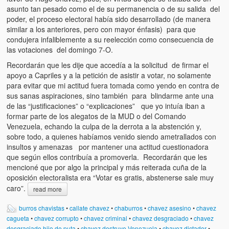
asunto tan pesado como el de su permanencia o de su salida del
poder, el proceso electoral había sido desarrollado (de manera
similar a los anteriores, pero con mayor énfasis) para que
condujera infaliblemente a su reelección como consecuencia de
las votaciones del domingo 7-O.
Recordarán que les dije que accedía a la solicitud de firmar el
apoyo a Capriles y a la petición de asistir a votar, no solamente
para evitar que mi actitud fuera tomada como yendo en contra de
sus sanas aspiraciones, sino también para blindarme ante una
de las “justificaciones” o “explicaciones” que yo intuía iban a
formar parte de los alegatos de la MUD o del Comando
Venezuela, echando la culpa de la derrota a la abstención y,
sobre todo, a quienes habíamos venido siendo ametrallados con
insultos y amenazas por mantener una actitud cuestionadora
que según ellos contribuía a promoverla. Recordarán que les
mencioné que por algo la principal y más reiterada cuña de la
oposición electoralista era “Votar es gratis, abstenerse sale muy
caro”.
read more
burros chavistas
•
callate chavez
•
chaburros
•
chavez asesino
•
chavez
cagueta
•
chavez corrupto
•
chavez criminal
•
chavez desgraciado
•
chavez
desgraciado hijo de puta
•
chavez destruye Venezuela
•
chavez dictador
•