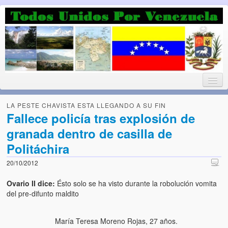
Luchando por la Democracia
Fuera el chavismo, la peor peste que le ha caido a esta tierra
LA PESTE CHAVISTA ESTA LLEGANDO A SU FIN
Fallece policía tras explosión de
granada dentro de casilla de
Home
Politáchira
¡Bienvenido!
20/10/2012
Todos Unidos por Venezuela te da la bienvenida a éste nuestro
Ovario II dice:
Ésto solo se ha visto durante la robolución vomita
Blog. (Todos Unidos por Venezuela welcomes you to our Blog)
del pre-difunto maldito
Acerca de este blog (About this Blog)
María Teresa Moreno Rojas, 27 años.