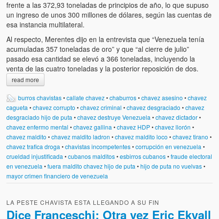
frente a las 372,93 toneladas de principios de año, lo que supuso
un ingreso de unos 300 millones de dólares, según las cuentas de
esa instancia multilateral.
Al respecto, Merentes dijo en la entrevista que “Venezuela tenía
acumuladas 357 toneladas de oro” y que “al cierre de julio”
pasado esa cantidad se elevó a 366 toneladas, incluyendo la
venta de las cuatro toneladas y la posterior reposición de dos.
read more
burros chavistas
•
callate chavez
•
chaburros
•
chavez asesino
•
chavez
cagueta
•
chavez corrupto
•
chavez criminal
•
chavez desgraciado
•
chavez
desgraciado hijo de puta
•
chavez destruye Venezuela
•
chavez dictador
•
chavez enfermo mental
•
chavez gallina
•
chavez HDP
•
chavez llorón
•
chavez maldito
•
chavez maldito ladron
•
chavez maldito loco
•
chavez tirano
•
chavez trafica droga
•
chavistas incompetentes
•
corrupción en venezuela
•
crueldad injustificada
•
cubanos malditos
•
esbirros cubanos
•
fraude electoral
en venezuela
•
fuera maldito chavez hijo de puta
•
hijo de puta no vuelvas
•
mayor crimen financiero de venezuela
LA PESTE CHAVISTA ESTA LLEGANDO A SU FIN
Dice Franceschi: Otra vez Eric Ekvall