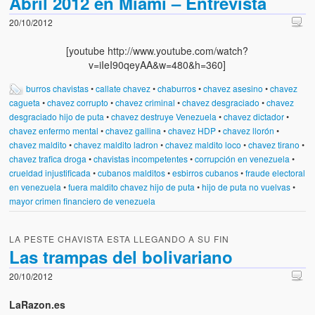
Abril 2012 en Miami – Entrevista
20/10/2012
[youtube http://www.youtube.com/watch?
v=iIeI90qeyAA&w=480&h=360]
burros chavistas
•
callate chavez
•
chaburros
•
chavez asesino
•
chavez
cagueta
•
chavez corrupto
•
chavez criminal
•
chavez desgraciado
•
chavez
desgraciado hijo de puta
•
chavez destruye Venezuela
•
chavez dictador
•
chavez enfermo mental
•
chavez gallina
•
chavez HDP
•
chavez llorón
•
chavez maldito
•
chavez maldito ladron
•
chavez maldito loco
•
chavez tirano
•
chavez trafica droga
•
chavistas incompetentes
•
corrupción en venezuela
•
crueldad injustificada
•
cubanos malditos
•
esbirros cubanos
•
fraude electoral
en venezuela
•
fuera maldito chavez hijo de puta
•
hijo de puta no vuelvas
•
mayor crimen financiero de venezuela
LA PESTE CHAVISTA ESTA LLEGANDO A SU FIN
Las trampas del bolivariano
20/10/2012
LaRazon.es