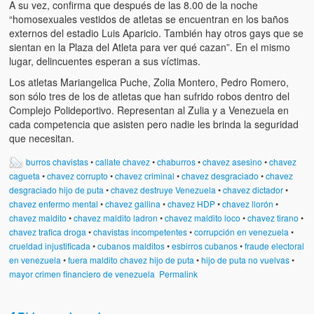
Víctimas del régimen dictatorial de Chávez desde que tomó el
A su vez, confirma que después de las 8.00 de la noche
poder hasta el 31 de diciembre de 2009
“homosexuales vestidos de atletas se encuentran en los baños
externos del estadio Luis Aparicio. También hay otros gays que se
Víctimas inocentes de la violencia castrista del 4 de Febrero de
sientan en la Plaza del Atleta para ver qué cazan”. En el mismo
1992
lugar, delincuentes esperan a sus víctimas.
Los atletas Mariangelica Puche, Zolia Montero, Pedro Romero,
¡¡¡Miserable traidor, mira a tu pueblo!!! (Despicable traitor, look a
son sólo tres de los de atletas que han sufrido robos dentro del
your country!!!)
Complejo Polideportivo. Representan al Zulia y a Venezuela en
cada competencia que asisten pero nadie les brinda la seguridad
Fotos
que necesitan.
Versos
burros chavistas
•
callate chavez
•
chaburros
•
chavez asesino
•
chavez
cagueta
•
chavez corrupto
•
chavez criminal
•
chavez desgraciado
•
chavez
Cuentos
desgraciado hijo de puta
•
chavez destruye Venezuela
•
chavez dictador
•
chavez enfermo mental
•
chavez gallina
•
chavez HDP
•
chavez llorón
•
Videos
chavez maldito
•
chavez maldito ladron
•
chavez maldito loco
•
chavez tirano
•
chavez trafica droga
•
chavistas incompetentes
•
corrupción en venezuela
•
Chistes
crueldad injustificada
•
cubanos malditos
•
esbirros cubanos
•
fraude electoral
en venezuela
•
fuera maldito chavez hijo de puta
•
hijo de puta no vuelvas
•
mayor crimen financiero de venezuela
Permalink