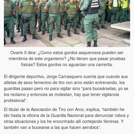
Artículos
El Tipo y los Rojos en Los Teques (The Jerk and the Reds in Lo
Teques)
Hablé con Chavistas (I spoke with chavistas)
La burla del Chavez “tan amante de los niños” (The mockery of
Chavez “such a children lover”)
Ovario II dice: ¿Como estos gordos asquerosos pueden ser
miembros de este organismo? ¿No tienen que pasar pruebas
Los niños de las calles de Venezuela (Children of the streets of
físicas? Estos gordos no aguantan una carrerita.
Venezuela)
El dirigente deportivo, Jorge Carrasquero cuenta que cuando sus
Luis y El Mono… en armas (Luis and El Mono… armed)
atletas de sexo femenino de tiro con arco están entrenando, los
guardias pasan pero no para vigilar sino “para buceárselas, yo se
Puente Llaguno, Miraflores… ¿y Lina?
los reclamo y entonces se molestan, hay que tener vigilancia
profesional”.
Radio Emisoras y canales de televisión clausurados por el régi
El titular de la Asociación de Tiro con Arco, explica, “también he
de Chávez hasta el 2009
ido hasta la oficina de la Guardia Nacional para denunciar robos y
otras situaciones y los he encontrado allí cortejando féminas. Y
Victimas del 11 de abril de 2002
también van a bucearse a las que hacen aerobics”.