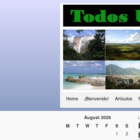
Luchando por l
Fuera el chavismo, la peor peste que
Home
¡Bienvenido!
Artículos
August 2026
M
T
W
T
F
S
S
1
2