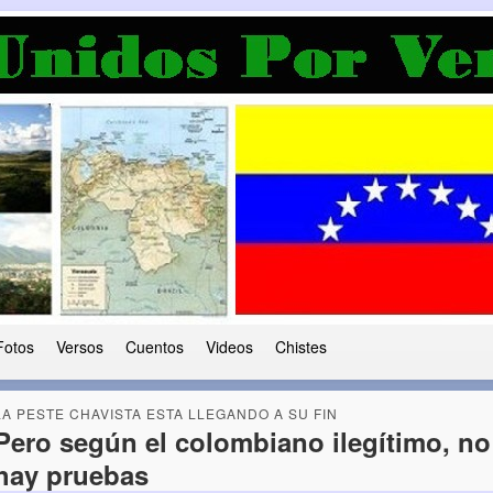
a Democracia
 le ha caido a esta tierra
Fotos
Versos
Cuentos
Videos
Chistes
LA PESTE CHAVISTA ESTA LLEGANDO A SU FIN
Pero según el colombiano ilegítimo, no
hay pruebas