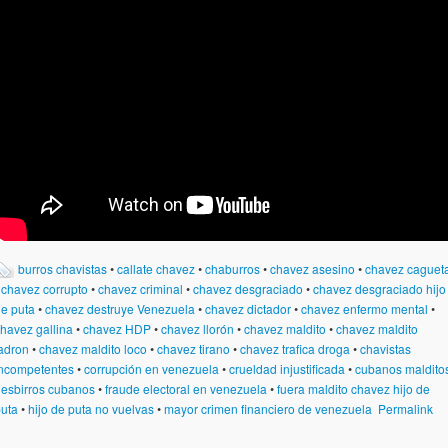
burros chavistas
•
callate chavez
•
chaburros
•
chavez asesino
•
chavez caguet
•
chavez corrupto
•
chavez criminal
•
chavez desgraciado
•
chavez desgraciado hijo
e puta
•
chavez destruye Venezuela
•
chavez dictador
•
chavez enfermo mental
•
havez gallina
•
chavez HDP
•
chavez llorón
•
chavez maldito
•
chavez maldito
adron
•
chavez maldito loco
•
chavez tirano
•
chavez trafica droga
•
chavistas
ncompetentes
•
corrupción en venezuela
•
crueldad injustificada
•
cubanos maldito
•
esbirros cubanos
•
fraude electoral en venezuela
•
fuera maldito chavez hijo de
uta
•
hijo de puta no vuelvas
•
mayor crimen financiero de venezuela
Permalink