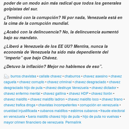
Víctimas del régimen dictatorial de Chávez desde que tomó el
poder de un modo aún más radical que todos los generales
poder hasta el 31 de diciembre de 2009
golpistas del sur.
¿Terminó con la corrupción? Ni por nada, Venezuela está en
Víctimas inocentes de la violencia castrista del 4 de Febrero de
la cima de la corrupción mundial.
1992
¿Acabó con la delincuencia? No, la delincuencia aumentó
¡¡¡Miserable traidor, mira a tu pueblo!!! (Despicable traitor, look a
bajo su mandato.
your country!!!)
¿Liberó a Venezuela de los EE UU? Mentira, nunca la
economía de Venezuela ha sido más dependiente del
Fotos
“imperio” que bajo Chávez.
Versos
¿Detuvo la inflación? Mejor no hablemos de eso”.
burros chavistas
•
callate chavez
•
chaburros
•
chavez asesino
•
chavez
Cuentos
cagueta
•
chavez corrupto
•
chavez criminal
•
chavez desgraciado
•
chavez
desgraciado hijo de puta
•
chavez destruye Venezuela
•
chavez dictador
•
Videos
chavez enfermo mental
•
chavez gallina
•
chavez HDP
•
chavez llorón
•
chavez maldito
•
chavez maldito ladron
•
chavez maldito loco
•
chavez tirano
•
Chistes
chavez trafica droga
•
chavistas incompetentes
•
corrupción en venezuela
•
crueldad injustificada
•
cubanos malditos
•
esbirros cubanos
•
fraude electoral
en venezuela
•
fuera maldito chavez hijo de puta
•
hijo de puta no vuelvas
•
mayor crimen financiero de venezuela
Permalink