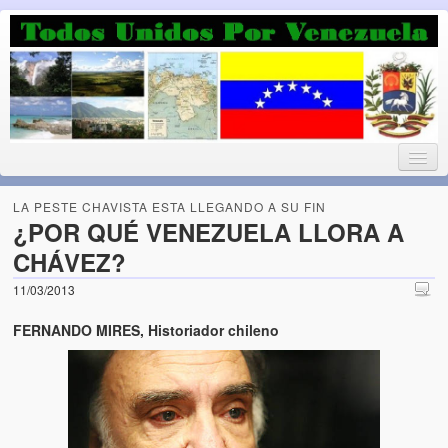
Luchando por la Democracia
Fuera el chavismo, la peor peste que le ha caido a esta tierra
LA PESTE CHAVISTA ESTA LLEGANDO A SU FIN
¿POR QUÉ VENEZUELA LLORA A
CHÁVEZ?
Home
11/03/2013
¡Bienvenido!
FERNANDO MIRES, Historiador chileno
Todos Unidos por Venezuela te da la bienvenida a éste nuestro
Blog. (Todos Unidos por Venezuela welcomes you to our Blog)
Acerca de este blog (About this Blog)