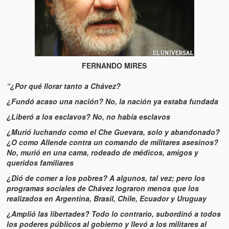
Artículos
El Tipo y los Rojos en Los Teques (The Jerk and the Reds in Lo
Teques)
Hablé con Chavistas (I spoke with chavistas)
FERNANDO MIRES
La burla del Chavez “tan amante de los niños” (The mockery of
Chavez “such a children lover”)
“¿Por qué llorar tanto a Chávez?
¿Fundó acaso una nación? No, la nación ya estaba fundada
Los niños de las calles de Venezuela (Children of the streets of
Venezuela)
¿Liberó a los esclavos? No, no había esclavos
¿Murió luchando como el Che Guevara, solo y abandonado?
Luis y El Mono… en armas (Luis and El Mono… armed)
¿O como Allende contra un comando de militares asesinos?
No, murió en una cama, rodeado de médicos, amigos y
Puente Llaguno, Miraflores… ¿y Lina?
queridos familiares
¿Dió de comer a los pobres? A algunos, tal vez; pero los
Radio Emisoras y canales de televisión clausurados por el régi
programas sociales de Chávez lograron menos que los
de Chávez hasta el 2009
realizados en Argentina, Brasil, Chile, Ecuador y Uruguay
Victimas del 11 de abril de 2002
¿Amplió las libertades? Todo lo contrario, subordinó a todos
los poderes públicos al gobierno y llevó a los militares al