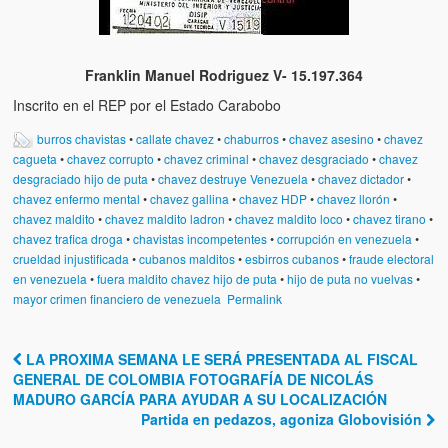
Franklin Manuel Rodriguez V- 15.197.364
Inscrito en el REP por el Estado Carabobo
burros chavistas
•
callate chavez
•
chaburros
•
chavez asesino
•
chavez
cagueta
•
chavez corrupto
•
chavez criminal
•
chavez desgraciado
•
chavez
desgraciado hijo de puta
•
chavez destruye Venezuela
•
chavez dictador
•
chavez enfermo mental
•
chavez gallina
•
chavez HDP
•
chavez llorón
•
chavez maldito
•
chavez maldito ladron
•
chavez maldito loco
•
chavez tirano
•
chavez trafica droga
•
chavistas incompetentes
•
corrupción en venezuela
•
crueldad injustificada
•
cubanos malditos
•
esbirros cubanos
•
fraude electoral
en venezuela
•
fuera maldito chavez hijo de puta
•
hijo de puta no vuelvas
•
mayor crimen financiero de venezuela
Permalink
LA PROXIMA SEMANA LE SERÁ PRESENTADA AL FISCAL
Post navigation
GENERAL DE COLOMBIA FOTOGRAFÍA DE NICOLÁS
MADURO GARCÍA PARA AYUDAR A SU LOCALIZACIÓN
Partida en pedazos, agoniza Globovisión