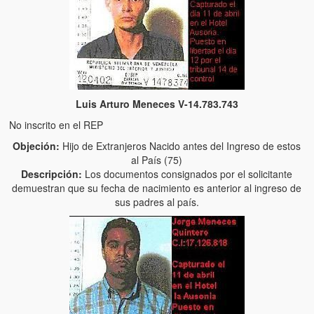
Artículos
El Tipo y los Rojos en Los Teques (The Jerk and the Reds in Lo
Teques)
Hablé con Chavistas (I spoke with chavistas)
La burla del Chavez “tan amante de los niños” (The mockery of
Luis Arturo Meneces V-14.783.743
Chavez “such a children lover”)
No inscrito en el REP
Los niños de las calles de Venezuela (Children of the streets of
Objeción:
Hijo de Extranjeros Nacido antes del Ingreso de estos
Venezuela)
al País (75)
Descripción:
Los documentos consignados por el solicitante
demuestran que su fecha de nacimiento es anterior al ingreso de
Luis y El Mono… en armas (Luis and El Mono… armed)
sus padres al país.
Puente Llaguno, Miraflores… ¿y Lina?
Radio Emisoras y canales de televisión clausurados por el régi
de Chávez hasta el 2009
Victimas del 11 de abril de 2002