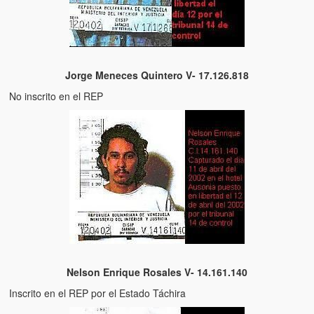
Víctimas del régimen dictatorial de Chávez desde que tomó el
poder hasta el 31 de diciembre de 2009
Víctimas inocentes de la violencia castrista del 4 de Febrero de
1992
Jorge Meneces Quintero V- 17.126.818
¡¡¡Miserable traidor, mira a tu pueblo!!! (Despicable traitor, look a
No inscrito en el REP
your country!!!)
Fotos
Versos
Cuentos
Videos
Chistes
Nelson Enrique Rosales V- 14.161.140
Inscrito en el REP por el Estado Táchira