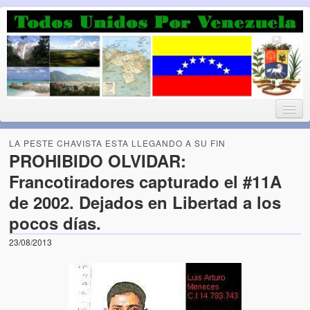
Luchando por la Democracia
Fuera el chavismo, la peor peste que le ha caido a esta tierra
LA PESTE CHAVISTA ESTA LLEGANDO A SU FIN
PROHIBIDO OLVIDAR:
Francotiradores capturado el #11A
Home
de 2002. Dejados en Libertad a los
¡Bienvenido!
pocos días.
Todos Unidos por Venezuela te da la bienvenida a éste nuestro
23/08/2013
Blog. (Todos Unidos por Venezuela welcomes you to our Blog)
Acerca de este blog (About this Blog)