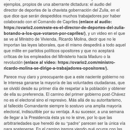
ejemplos, propios de una aberrante dictadura: el audio del
director de deportes de la chavista gobernación del Zulia, en el
que dice que serán despedidos muchos trabajadores por haber
colaborado con el Comando de Capriles
(enlace al audio:
https://ovario2.com/este-es-el-director-de-deportes-del-zulia-
botando-a-los-que-votaron-por-capriles/)
, y un video en el que
se ve al Ministro de Vivienda, Ricardo Molina, decir que no le
importan las leyes laborales, que él mismo despedirá a todo aquel
que milite en partidos políticos opositores y que no aceptará
críticas de los empleados del Ministerio hacia Maduro o la
revolución
(enlace al video: https://ovario2.com/ministro-
ricardo-molina-se-dirige-a-trabajadores-opositores/).
Parece muy claro y preocupante que a este naciente gobierno no
le interesa ganarse la mayoría de las voluntades ciudadanas, que
se olvidó desde su primer día de respetar a la población y obtener
de ella su preferencia. El camino del primer gobierno post-Chávez
no es el electoral sino el represivo. Más allá de su autoritarismo,
al fallecido Comandante siempre lo sostuvo una amplia mayoría
electoral, indiscutible por su ventaja. A su sucesor, a una semana
de llegar a la Presidencia ésta ya no le sirve, por lo que las
arbitrariedades que heredó de su “padre” parecen ser la única vía
para sostenerse. En el camino iremos viendo qué ocurre con las