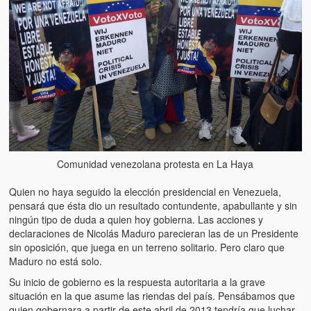
Artículos
El Tipo y los Rojos en Los Teques (The Jerk and the Reds in Lo
Teques)
Hablé con Chavistas (I spoke with chavistas)
La burla del Chavez “tan amante de los niños” (The mockery of
Chavez “such a children lover”)
Los niños de las calles de Venezuela (Children of the streets of
Venezuela)
Comunidad venezolana protesta en La Haya
Luis y El Mono… en armas (Luis and El Mono… armed)
Quien no haya seguido la elección presidencial en Venezuela,
pensará que ésta dio un resultado contundente, apabullante y sin
Puente Llaguno, Miraflores… ¿y Lina?
ningún tipo de duda a quien hoy gobierna. Las acciones y
declaraciones de Nicolás Maduro parecieran las de un Presidente
Radio Emisoras y canales de televisión clausurados por el régi
sin oposición, que juega en un terreno solitario. Pero claro que
de Chávez hasta el 2009
Maduro no está solo.
Su inicio de gobierno es la respuesta autoritaria a la grave
Victimas del 11 de abril de 2002
situación en la que asume las riendas del país. Pensábamos que
quien gobernara a partir de este abril de 2013 tendría que luchar