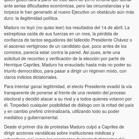
Víctimas del régimen dictatorial de Chávez desde que tomó el
ante serias dificultades económicas, pero las circunstancias y la
poder hasta el 31 de diciembre de 2009
torpeza le han generado al nuevo Ejecutivo un obstáculo aún más
duro: la ilegitimidad política.
Víctimas inocentes de la violencia castrista del 4 de Febrero de
1992
Maduro no leyó (no quiso leer) los resultados del 14 de abril. La
estrepitosa caída de sus fuerzas en un mes, la pérdida de
¡¡¡Miserable traidor, mira a tu pueblo!!! (Despicable traitor, look a
confianza de tantos seguidores del fallecido Presidente Chávez o
your country!!!)
el ascenso vertiginoso de un candidato que, poco antes de los
comicios, parecía estar contra la pared. Así pues, ante una
Fotos
solicitud de reconteo y verificación de la elección por parte de
Henrique Capriles, Maduro ha ensuciado hasta más no poder su
triunfo democrático, para pasar a dirigir un régimen mixto, con
Versos
claros indicios dictatoriales.
Cuentos
Para intentar ganar legitimidad, el electo Presidente evadió la vía
transparente de ponerse al frente de una revisión del proceso
Videos
electoral y decidió atacar a su rival y a todos quienes votaron por
él. Torpedeó cualquier posibilidad de diálogo con la mitad del país
Chistes
y en cambio prefirió criminalizarla, utilizando todo su poder
mediático y gubernamental.
Desde el primer día de protestas Maduro culpó a Capriles de
dirigir acciones vandálicas sobre instituciones médicas y
educativas, así como los asesinatos de hasta 8 dirigentes del