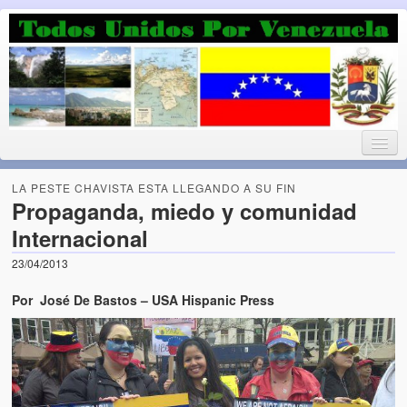
Luchando por la Democracia
Fuera el chavismo, la peor peste que le ha caido a esta tierra
LA PESTE CHAVISTA ESTA LLEGANDO A SU FIN
Propaganda, miedo y comunidad
Internacional
Home
23/04/2013
¡Bienvenido!
Por José De Bastos – USA Hispanic Press
Todos Unidos por Venezuela te da la bienvenida a éste nuestro
Blog. (Todos Unidos por Venezuela welcomes you to our Blog)
Acerca de este blog (About this Blog)