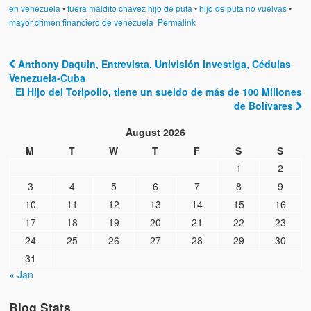
en venezuela
•
fuera maldito chavez hijo de puta
•
hijo de puta no vuelvas
•
mayor crimen financiero de venezuela
Permalink
Anthony Daquin, Entrevista, Univisión Investiga, Cédulas
Post navigation
Venezuela-Cuba
El Hijo del Toripollo, tiene un sueldo de más de 100 Millones
de Bolívares
August 2026
M
T
W
T
F
S
S
1
2
3
4
5
6
7
8
9
10
11
12
13
14
15
16
17
18
19
20
21
22
23
24
25
26
27
28
29
30
31
« Jan
Blog Stats