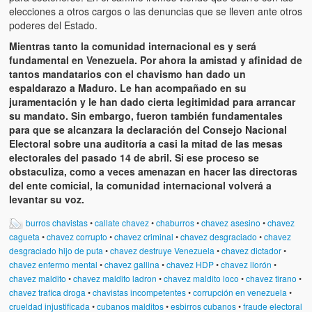
elecciones a otros cargos o las denuncias que se lleven ante otros
poderes del Estado.
Mientras tanto la comunidad internacional es y será
fundamental en Venezuela. Por ahora la amistad y afinidad de
tantos mandatarios con el chavismo han dado un
espaldarazo a Maduro. Le han acompañado en su
juramentación y le han dado cierta legitimidad para arrancar
su mandato. Sin embargo, fueron también fundamentales
para que se alcanzara la declaración del Consejo Nacional
Electoral sobre una auditoría a casi la mitad de las mesas
electorales del pasado 14 de abril. Si ese proceso se
obstaculiza, como a veces amenazan en hacer las directoras
del ente comicial, la comunidad internacional volverá a
levantar su voz.
burros chavistas
•
callate chavez
•
chaburros
•
chavez asesino
•
chavez
cagueta
•
chavez corrupto
•
chavez criminal
•
chavez desgraciado
•
chavez
desgraciado hijo de puta
•
chavez destruye Venezuela
•
chavez dictador
•
chavez enfermo mental
•
chavez gallina
•
chavez HDP
•
chavez llorón
•
chavez maldito
•
chavez maldito ladron
•
chavez maldito loco
•
chavez tirano
•
chavez trafica droga
•
chavistas incompetentes
•
corrupción en venezuela
•
crueldad injustificada
•
cubanos malditos
•
esbirros cubanos
•
fraude electoral