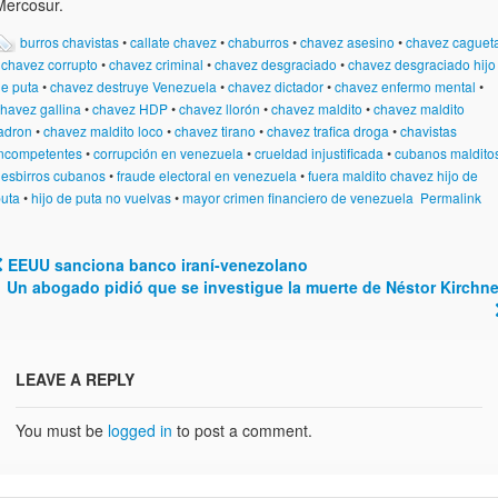
Mercosur.
burros chavistas
•
callate chavez
•
chaburros
•
chavez asesino
•
chavez caguet
•
chavez corrupto
•
chavez criminal
•
chavez desgraciado
•
chavez desgraciado hijo
e puta
•
chavez destruye Venezuela
•
chavez dictador
•
chavez enfermo mental
•
havez gallina
•
chavez HDP
•
chavez llorón
•
chavez maldito
•
chavez maldito
adron
•
chavez maldito loco
•
chavez tirano
•
chavez trafica droga
•
chavistas
ncompetentes
•
corrupción en venezuela
•
crueldad injustificada
•
cubanos maldito
•
esbirros cubanos
•
fraude electoral en venezuela
•
fuera maldito chavez hijo de
uta
•
hijo de puta no vuelvas
•
mayor crimen financiero de venezuela
Permalink
EEUU sanciona banco iraní-venezolano
Post navigation
Un abogado pidió que se investigue la muerte de Néstor Kirchne
LEAVE A REPLY
You must be
logged in
to post a comment.