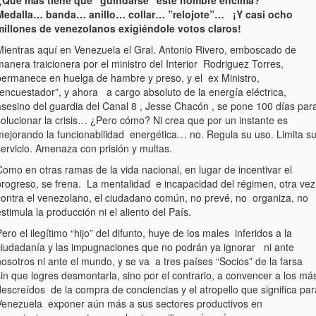
¿Qué más tiene que “guindarse” este hombre encima?
Medalla… banda… anillo… collar… ”relojote”… ¡Y casi ocho
millones de venezolanos exigiéndole votos claros!
Mientras aquí en Venezuela el Gral. Antonio Rivero, emboscado de
anera traicionera por el ministro del Interior Rodriguez Torres,
permanece en huelga de hambre y preso, y el ex Ministro,
“encuestador”, y ahora a cargo absoluto de la energía eléctrica,
asesino del guardia del Canal 8 , Jesse Chacón , se pone 100 días par
solucionar la crisis… ¿Pero cómo? Ni crea que por un instante es
mejorando la funcionabilidad energética… no. Regula su uso. Limita s
servicio. Amenaza con prisión y multas.
omo en otras ramas de la vida nacional, en lugar de incentivar el
progreso, se frena. La mentalidad e incapacidad del régimen, otra vez
contra el venezolano, el ciudadano común, no prevé, no organiza, no
stimula la producción ni el aliento del País.
ero el ilegítimo “hijo” del difunto, huye de los males inferidos a la
ciudadanía y las impugnaciones que no podrán ya ignorar ni ante
osotros ni ante el mundo, y se va a tres países “Socios” de la farsa
in que logres desmontarla, sino por el contrario, a convencer a los má
escreídos de la compra de conciencias y el atropello que significa par
Venezuela exponer aún más a sus sectores productivos en