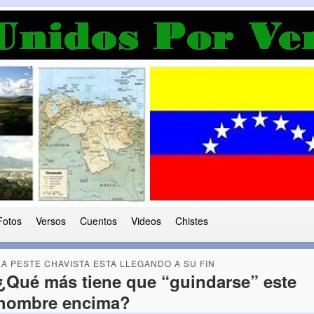
a Democracia
 le ha caido a esta tierra
Fotos
Versos
Cuentos
Videos
Chistes
LA PESTE CHAVISTA ESTA LLEGANDO A SU FIN
¿Qué más tiene que “guindarse” este
hombre encima?