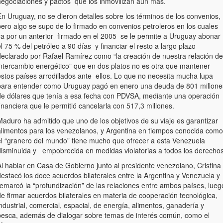
negociaciones y pactos que los inmovilizan aún más.
En Uruguay, no se dieron detalles sobre los términos de los convenios,
pero algo se supo de lo firmado en convenios petroleros en los cuales
ya por un anterior firmado en el 2005 se le permite a Uruguay abonar
l 75 % del petróleo a 90 días y financiar el resto a largo plazo
declarado por Rafael Ramírez como “la creación de nuestra relación de
intercambio energético” que en dos platos no es otra que mantener
estos países arrodillados ante ellos. Lo que no necesita mucha lupa
para entender como Uruguay pagó en enero una deuda de 801 millone
de dólares que tenía a esa fecha con PDVSA, mediante una operación
inanciera que le permitió cancelarla con 517,3 millones.
Maduro ha admitido que uno de los objetivos de su viaje es garantizar
alimentos para los venezolanos, y Argentina en tiempos conocida como
el “granero del mundo” tiene mucho que ofrecer a esta Venezuela
disminuida y empobrecida en medidas violatorias a todos los derechos
Al hablar en Casa de Gobierno junto al presidente venezolano, Cristina
estacó los doce acuerdos bilaterales entre la Argentina y Venezuela y
remarcó la “profundización” de las relaciones entre ambos países, lueg
de firmar acuerdos bilaterales en materia de cooperación tecnológica,
ndustrial, comercial, espacial, de energía, alimentos, ganadería y
pesca, además de dialogar sobre temas de interés común, como el