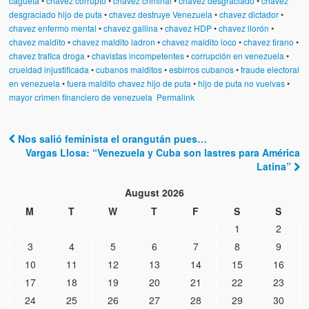
cagueta
•
chavez corrupto
•
chavez criminal
•
chavez desgraciado
•
chavez
desgraciado hijo de puta
•
chavez destruye Venezuela
•
chavez dictador
•
chavez enfermo mental
•
chavez gallina
•
chavez HDP
•
chavez llorón
•
chavez maldito
•
chavez maldito ladron
•
chavez maldito loco
•
chavez tirano
•
chavez trafica droga
•
chavistas incompetentes
•
corrupción en venezuela
•
crueldad injustificada
•
cubanos malditos
•
esbirros cubanos
•
fraude electoral
en venezuela
•
fuera maldito chavez hijo de puta
•
hijo de puta no vuelvas
•
mayor crimen financiero de venezuela
Permalink
Nos salió feminista el orangután pues…
Post navigation
Vargas Llosa: “Venezuela y Cuba son lastres para América
Latina”
August 2026
M
T
W
T
F
S
S
1
2
3
4
5
6
7
8
9
10
11
12
13
14
15
16
17
18
19
20
21
22
23
24
25
26
27
28
29
30