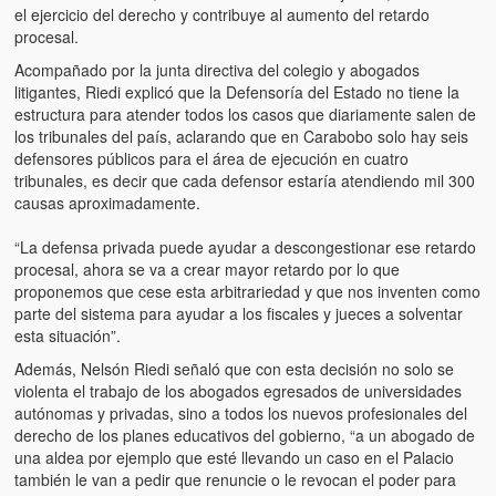
Víctimas del régimen dictatorial de Chávez desde que tomó el
el ejercicio del derecho y contribuye al aumento del retardo
poder hasta el 31 de diciembre de 2009
procesal.
Acompañado por la junta directiva del colegio y abogados
Víctimas inocentes de la violencia castrista del 4 de Febrero de
litigantes, Riedi explicó que la Defensoría del Estado no tiene la
1992
estructura para atender todos los casos que diariamente salen de
los tribunales del país, aclarando que en Carabobo solo hay seis
¡¡¡Miserable traidor, mira a tu pueblo!!! (Despicable traitor, look a
defensores públicos para el área de ejecución en cuatro
your country!!!)
tribunales, es decir que cada defensor estaría atendiendo mil 300
causas aproximadamente.
Fotos
“La defensa privada puede ayudar a descongestionar ese retardo
Versos
procesal, ahora se va a crear mayor retardo por lo que
proponemos que cese esta arbitrariedad y que nos inventen como
Cuentos
parte del sistema para ayudar a los fiscales y jueces a solventar
esta situación”.
Videos
Además, Nelsón Riedi señaló que con esta decisión no solo se
Chistes
violenta el trabajo de los abogados egresados de universidades
autónomas y privadas, sino a todos los nuevos profesionales del
derecho de los planes educativos del gobierno, “a un abogado de
una aldea por ejemplo que esté llevando un caso en el Palacio
también le van a pedir que renuncie o le revocan el poder para