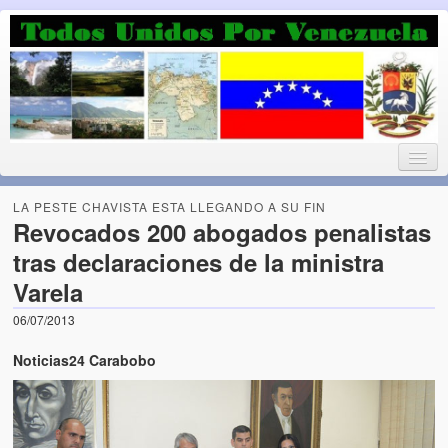
Luchando por la Democracia
Fuera el chavismo, la peor peste que le ha caido a esta tierra
LA PESTE CHAVISTA ESTA LLEGANDO A SU FIN
Revocados 200 abogados penalistas
tras declaraciones de la ministra
Home
Varela
¡Bienvenido!
06/07/2013
Todos Unidos por Venezuela te da la bienvenida a éste nuestro
Noticias24 Carabobo
Blog. (Todos Unidos por Venezuela welcomes you to our Blog)
Acerca de este blog (About this Blog)