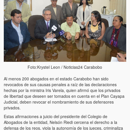
Artículos
El Tipo y los Rojos en Los Teques (The Jerk and the Reds in Lo
Teques)
Hablé con Chavistas (I spoke with chavistas)
La burla del Chavez “tan amante de los niños” (The mockery of
Chavez “such a children lover”)
Los niños de las calles de Venezuela (Children of the streets of
Venezuela)
Foto:Krystel Leon / Noticias24 Carabobo
Luis y El Mono… en armas (Luis and El Mono… armed)
Al menos 200 abogados en el estado Carabobo han sido
revocados de sus causas penales a raíz de las declaraciones
Puente Llaguno, Miraflores… ¿y Lina?
hechas por la ministra Iris Varela, quien afirmó que los privados
de libertad que deseen ser tomados en cuenta en el Plan Cayapa
Radio Emisoras y canales de televisión clausurados por el régi
Judicial, deben revocar el nombramiento de sus defensores
de Chávez hasta el 2009
privados.
Estas afirmaciones a juicio del presidente del Colegio de
Victimas del 11 de abril de 2002
Abogados de la entidad, Nelsón Riedi cercena el derecho a la
defensa de los reos, viola la autonomía de los jueces, criminaliza