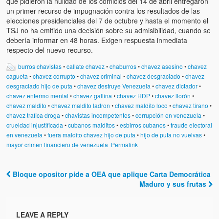
que pidieron la nulidad de los comicios del 14 de abril entregaron
un primer recurso de impugnación contra los resultados de las
elecciones presidenciales del 7 de octubre y hasta el momento el
TSJ no ha emitido una decisión sobre su admisibilidad, cuando se
debería informar en 48 horas. Exigen respuesta inmediata
respecto del nuevo recurso.
burros chavistas
•
callate chavez
•
chaburros
•
chavez asesino
•
chavez
cagueta
•
chavez corrupto
•
chavez criminal
•
chavez desgraciado
•
chavez
desgraciado hijo de puta
•
chavez destruye Venezuela
•
chavez dictador
•
chavez enfermo mental
•
chavez gallina
•
chavez HDP
•
chavez llorón
•
chavez maldito
•
chavez maldito ladron
•
chavez maldito loco
•
chavez tirano
•
chavez trafica droga
•
chavistas incompetentes
•
corrupción en venezuela
•
crueldad injustificada
•
cubanos malditos
•
esbirros cubanos
•
fraude electoral
en venezuela
•
fuera maldito chavez hijo de puta
•
hijo de puta no vuelvas
•
mayor crimen financiero de venezuela
Permalink
Bloque opositor pide a OEA que aplique Carta Democrática
Post navigation
Maduro y sus frutas
LEAVE A REPLY