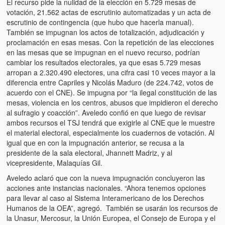
El recurso pide la nulidad de la elección en 5.729 mesas de
Víctimas del régimen dictatorial de Chávez desde que tomó el
votación, 21.562 actas de escrutinio automatizadas y un acta de
poder hasta el 31 de diciembre de 2009
escrutinio de contingencia (que hubo que hacerla manual).
También se impugnan los actos de totalización, adjudicación y
Víctimas inocentes de la violencia castrista del 4 de Febrero de
proclamación en esas mesas. Con la repetición de las elecciones
1992
en las mesas que se impugnan en el nuevo recurso, podrían
cambiar los resultados electorales, ya que esas 5.729 mesas
¡¡¡Miserable traidor, mira a tu pueblo!!! (Despicable traitor, look a
arropan a 2.320.490 electores, una cifra casi 10 veces mayor a la
your country!!!)
diferencia entre Capriles y Nicolás Maduro (de 224.742, votos de
acuerdo con el CNE). Se impugna por “la ilegal constitución de las
Fotos
mesas, violencia en los centros, abusos que impidieron el derecho
al sufragio y coacción”. Aveledo confió en que luego de revisar
Versos
ambos recursos el TSJ tendrá que exigirle al CNE que le muestre
el material electoral, especialmente los cuadernos de votación. Al
Cuentos
igual que en con la impugnación anterior, se recusa a la
presidente de la sala electoral, Jhannett Madriz, y al
Videos
vicepresidente, Malaquías Gil.
Chistes
Aveledo aclaró que con la nueva impugnación concluyeron las
acciones ante instancias nacionales. “Ahora tenemos opciones
para llevar al caso al Sistema Interamericano de los Derechos
Humanos de la OEA”, agregó. También se usarán los recursos de
la Unasur, Mercosur, la Unión Europea, el Consejo de Europa y el