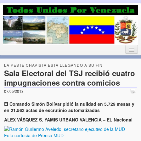
Luchando por la Democracia
Fuera el chavismo, la peor peste que le ha caido a esta tierra
LA PESTE CHAVISTA ESTA LLEGANDO A SU FIN
Sala Electoral del TSJ recibió cuatro
impugnaciones contra comicios
Home
07/05/2013
¡Bienvenido!
El Comando Simón Bolívar pidió la nulidad en 5.729 mesas y
Todos Unidos por Venezuela te da la bienvenida a éste nuestro
en 21.562 actas de escrutinio automatizadas
Blog. (Todos Unidos por Venezuela welcomes you to our Blog)
ALEX VÁSQUEZ S. YAMIS URBANO VALENCIA – EL Nacional
Acerca de este blog (About this Blog)