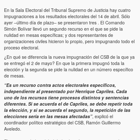
Artículos
En la Sala Electoral del Tribunal Supremo de Justicia hay cuatro
El Tipo y los Rojos en Los Teques (The Jerk and the Reds in Lo
impugnaciones a los resultados electorales del 14 de abril. Sólo
Teques)
ayer –último día de plazo– se presentaron tres . El Comando
Simón Bolívar llevó un segundo recurso en el que se pide la
Hablé con Chavistas (I spoke with chavistas)
nulidad en mesas específicas; y dos representantes de
organizaciones civiles hicieron lo propio, pero impugnando todo el
La burla del Chavez “tan amante de los niños” (The mockery of
proceso electoral.
Chavez “such a children lover”)
¿En qué se diferencia la nueva impugnación del CSB de la que ya
se entregó el 2 de mayo? En que la primera impugnó toda la
Los niños de las calles de Venezuela (Children of the streets of
elección y la segunda se pide la nulidad en un número específico
Venezuela)
de mesas.
Luis y El Mono… en armas (Luis and El Mono… armed)
“Es un recurso contra actos electorales específicos,
independiente al presentado por Henrique Capriles. Cada
Puente Llaguno, Miraflores… ¿y Lina?
uno de los recursos tiene procesos distintos y sentencias
diferentes. Si se acuerda el de Capriles, se debe repetir toda
Radio Emisoras y canales de televisión clausurados por el régi
la elección, y si se acuerda el segundo, la repetición de las
de Chávez hasta el 2009
elecciones sería en las mesas afectadas”
, explicó el
coordinador político estratégico del CSB, Ramón Guillermo
Victimas del 11 de abril de 2002
Aveledo.