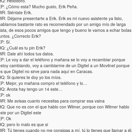
HQ: Heliodoro.
EP: ¿Cómo esta? Mucho gusto, Erik Peña.
R: Siéntate Erik.
R: Déjame presentarte a Erik. Erik es mi nuevo asistente ya listo,
hablamos bastante rato es recomendado por un amigo mío de larga
data, de esos pocos amigos que tengo y bueno le vamos a echar bolas
untos. ¿Correcto Erik?
P: Sí.
Q: ¿Cuál es tu pin Erik?
WR: Dale ahí todos tus datos.
EP: Le voy a dar el teléfono y mañana se lo voy a recambiar porque
estoy cambiando, voy a cambiarme de un Digitel a un Movilnet porque
es que Digitel no sirve para nada aquí en Caracas.
Q: Si quieres te doy yo los míos.
EP: Mejor, yo mañana compro el teléfono y lo…
HQ: Anota hay tengo un 14 este…
EP: ok
WR: Me avisas cuanto necesitas para comprar esa vaina
HQ: Que no es con el que hablo con Wilmer, porque con Wilmer hablo
ste por un Digitel este
EP: Ok
HQ: pero lo malo es que si
WR: Tú tienes cuando no me consigas a mí, tú lo tienes que llamar a él