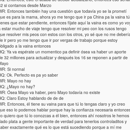
32 si contamos desde Marzo
WR: Entonces también hay una cuestión que todavía yo se la prometí
que es para la mama, ahora yo me tengo que ir pa China pa la vaina tú
ienes que estar pendiente, entonces fíjate aquí la vaina es como yo vo
a estar mucho de viaje tengo que resolver mi peo con los rusos tengo
que resolver mis peos con estos con los otros, yo sé que no me deberí
de ir pero yo me tengo que ir por vergas de trabajo porque estoy
obligado a la vaina entonces
HQ: Ya va espérate un momentico pa definir ósea va haber un aporte
e 32 millones para actualizar y después los 16 se reponen a partir de
Mayo
WR: Si normal
HQ: Ok. Perfecto es pa yo saber
WR: Mayo no hay
HQ: ¿Mayo no hay?
WR: Ósea Mayo va haber, pero Mayo todavía no existe
HQ: Claro Estoy hablando de de de
R: Entonces, él tiene su vaina para que tú lo tengas claro y yo creo
que eso lo podemos hablar porque hay la confianza necesaria entonce
yo quiero que tú lo conozcas a él bien, entonces ahí nosotros le hemos
dado plata a gente importante de verdad para tenerlos controladitos y
saber exactamente qué es lo que está sucediendo porque a mí me