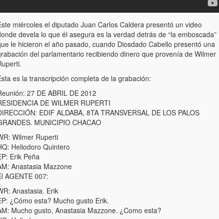
Este miércoles el diputado Juan Carlos Caldera presentó un video
donde devela lo que él asegura es la verdad detrás de “la emboscada”
que le hicieron el año pasado, cuando Diosdado Cabello presentó una
grabación del parlamentario recibiendo dinero que provenía de Wilmer
uperti.
sta es la transcripción completa de la grabación:
Reunión: 27 DE ABRIL DE 2012
RESIDENCIA DE WILMER RUPERTI
DIRECCIÓN: EDIF ALDABA, 8TA TRANSVERSAL DE LOS PALOS
GRANDES. MUNICIPIO CHACAO
WR: Wilmer Ruperti
HQ: Heliodoro Quintero
EP: Erik Peña
AM: Anastasia Mazzone
El AGENTE 007:
WR: Anastasia. Erik
EP: ¿Cómo esta? Mucho gusto Erik.
AM: Mucho gusto, Anastasia Mazzone. ¿Como esta?