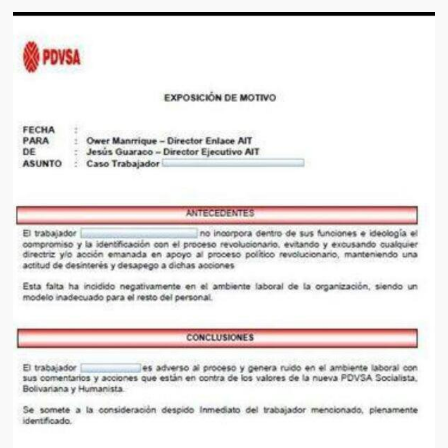
Artículos
El Tipo y los Rojos en Los Teques (The Jerk and the Reds in Lo
Teques)
Hablé con Chavistas (I spoke with chavistas)
La burla del Chavez “tan amante de los niños” (The mockery of
Chavez “such a children lover”)
Los niños de las calles de Venezuela (Children of the streets of
Venezuela)
Luis y El Mono… en armas (Luis and El Mono… armed)
Puente Llaguno, Miraflores… ¿y Lina?
Radio Emisoras y canales de televisión clausurados por el régi
de Chávez hasta el 2009
Victimas del 11 de abril de 2002