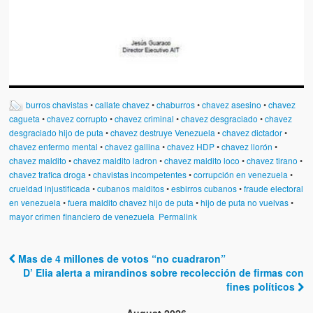
Víctimas del régimen dictatorial de Chávez desde que tomó el
poder hasta el 31 de diciembre de 2009
Víctimas inocentes de la violencia castrista del 4 de Febrero de
1992
¡¡¡Miserable traidor, mira a tu pueblo!!! (Despicable traitor, look a
your country!!!)
burros chavistas
•
callate chavez
•
chaburros
•
chavez asesino
•
chavez
cagueta
•
chavez corrupto
•
chavez criminal
•
chavez desgraciado
•
chavez
Fotos
desgraciado hijo de puta
•
chavez destruye Venezuela
•
chavez dictador
•
chavez enfermo mental
•
chavez gallina
•
chavez HDP
•
chavez llorón
•
Versos
chavez maldito
•
chavez maldito ladron
•
chavez maldito loco
•
chavez tirano
•
chavez trafica droga
•
chavistas incompetentes
•
corrupción en venezuela
•
Cuentos
crueldad injustificada
•
cubanos malditos
•
esbirros cubanos
•
fraude electoral
en venezuela
•
fuera maldito chavez hijo de puta
•
hijo de puta no vuelvas
•
Videos
mayor crimen financiero de venezuela
Permalink
Chistes
Mas de 4 millones de votos “no cuadraron”
Post navigation
D’ Elia alerta a mirandinos sobre recolección de firmas con
fines políticos
August 2026