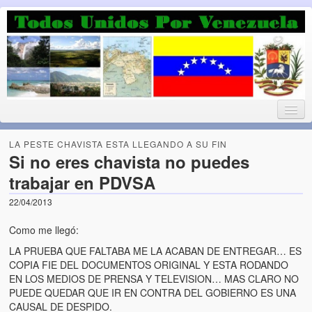
Luchando por la Democracia
Fuera el chavismo, la peor peste que le ha caido a esta tierra
LA PESTE CHAVISTA ESTA LLEGANDO A SU FIN
Si no eres chavista no puedes
trabajar en PDVSA
Home
22/04/2013
¡Bienvenido!
Como me llegó:
Todos Unidos por Venezuela te da la bienvenida a éste nuestro
LA PRUEBA QUE FALTABA ME LA ACABAN DE ENTREGAR… ES
Blog. (Todos Unidos por Venezuela welcomes you to our Blog)
COPIA FIE DEL DOCUMENTOS ORIGINAL Y ESTA RODANDO
EN LOS MEDIOS DE PRENSA Y TELEVISION… MAS CLARO NO
Acerca de este blog (About this Blog)
PUEDE QUEDAR QUE IR EN CONTRA DEL GOBIERNO ES UNA
CAUSAL DE DESPIDO.