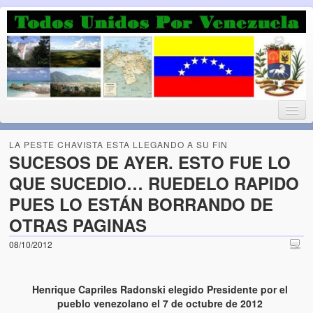
Luchando por la Democracia
Fuera el chavismo, la peor peste que le ha caido a esta tierra
LA PESTE CHAVISTA ESTA LLEGANDO A SU FIN
SUCESOS DE AYER. ESTO FUE LO
QUE SUCEDIO… RUEDELO RAPIDO
Home
PUES LO ESTÁN BORRANDO DE
¡Bienvenido!
OTRAS PAGINAS
Todos Unidos por Venezuela te da la bienvenida a éste nuestro
08/10/2012
Blog. (Todos Unidos por Venezuela welcomes you to our Blog)
Acerca de este blog (About this Blog)
Henrique Capriles Radonski elegido Presidente por el
pueblo venezolano el 7 de octubre de 2012