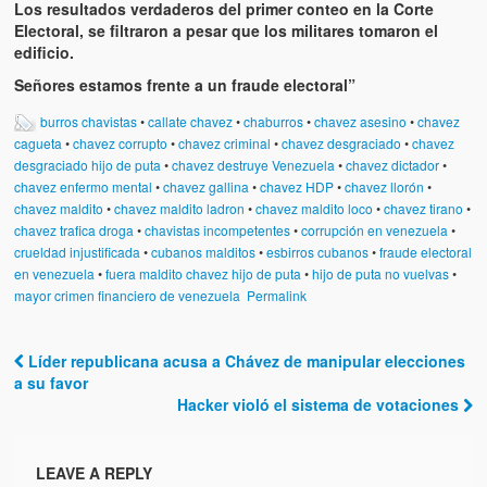
Víctimas del régimen dictatorial de Chávez desde que tomó el
Los resultados verdaderos del primer conteo en la Corte
poder hasta el 31 de diciembre de 2009
Electoral, se filtraron a pesar que los militares tomaron el
edificio.
Víctimas inocentes de la violencia castrista del 4 de Febrero de
Señores estamos frente a un fraude electoral”
1992
burros chavistas
•
callate chavez
•
chaburros
•
chavez asesino
•
chavez
¡¡¡Miserable traidor, mira a tu pueblo!!! (Despicable traitor, look a
cagueta
•
chavez corrupto
•
chavez criminal
•
chavez desgraciado
•
chavez
your country!!!)
desgraciado hijo de puta
•
chavez destruye Venezuela
•
chavez dictador
•
chavez enfermo mental
•
chavez gallina
•
chavez HDP
•
chavez llorón
•
Fotos
chavez maldito
•
chavez maldito ladron
•
chavez maldito loco
•
chavez tirano
•
chavez trafica droga
•
chavistas incompetentes
•
corrupción en venezuela
•
Versos
crueldad injustificada
•
cubanos malditos
•
esbirros cubanos
•
fraude electoral
en venezuela
•
fuera maldito chavez hijo de puta
•
hijo de puta no vuelvas
•
Cuentos
mayor crimen financiero de venezuela
Permalink
Videos
Líder republicana acusa a Chávez de manipular elecciones
Post navigation
Chistes
a su favor
Hacker violó el sistema de votaciones
LEAVE A REPLY