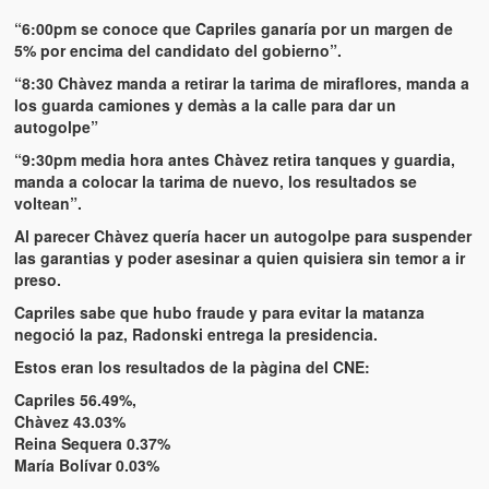
Artículos
“6:00pm se conoce que Capriles ganaría por un margen de
El Tipo y los Rojos en Los Teques (The Jerk and the Reds in Lo
5% por encima del candidato del gobierno”.
Teques)
“8:30 Chàvez manda a retirar la tarima de miraflores, manda a
los guarda camiones y demàs a la calle para dar un
Hablé con Chavistas (I spoke with chavistas)
autogolpe”
“9:30pm media hora antes Chàvez retira tanques y guardia,
La burla del Chavez “tan amante de los niños” (The mockery of
manda a colocar la tarima de nuevo, los resultados se
Chavez “such a children lover”)
voltean”.
Los niños de las calles de Venezuela (Children of the streets of
Al parecer Chàvez quería hacer un autogolpe para suspender
Venezuela)
las garantias y poder asesinar a quien quisiera sin temor a ir
preso.
Luis y El Mono… en armas (Luis and El Mono… armed)
Capriles sabe que hubo fraude y para evitar la matanza
negoció la paz, Radonski entrega la presidencia.
Puente Llaguno, Miraflores… ¿y Lina?
Estos eran los resultados de la pàgina del CNE:
Radio Emisoras y canales de televisión clausurados por el régi
Capriles 56.49%,
de Chávez hasta el 2009
Chàvez 43.03%
Reina Sequera 0.37%
Victimas del 11 de abril de 2002
María Bolívar 0.03%