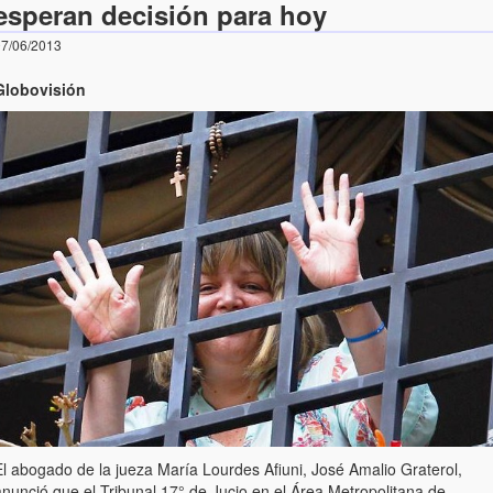
esperan decisión para hoy
7/06/2013
Globovisión
El abogado de la jueza María Lourdes Afiuni, José Amalio Graterol,
anunció que el Tribunal 17° de Jucio en el Área Metropolitana de