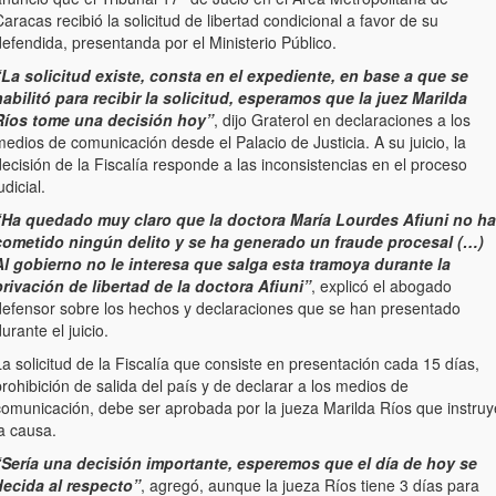
aracas recibió la solicitud de libertad condicional a favor de su
efendida, presentanda por el Ministerio Público.
“La solicitud existe, consta en el expediente, en base a que se
habilitó para recibir la solicitud, esperamos que la juez Marilda
Ríos tome una decisión hoy”
, dijo Graterol en declaraciones a los
edios de comunicación desde el Palacio de Justicia. A su juicio, la
ecisión de la Fiscalía responde a las inconsistencias en el proceso
udicial.
“Ha quedado muy claro que la doctora María Lourdes Afiuni no ha
cometido ningún delito y se ha generado un fraude procesal (…)
Al gobierno no le interesa que salga esta tramoya durante la
privación de libertad de la doctora Afiuni”
, explicó el abogado
defensor sobre los hechos y declaraciones que se han presentado
urante el juicio.
a solicitud de la Fiscalía que consiste en presentación cada 15 días,
rohibición de salida del país y de declarar a los medios de
comunicación, debe ser aprobada por la jueza Marilda Ríos que instruy
a causa.
“Sería una decisión importante, esperemos que el día de hoy se
decida al respecto”
, agregó, aunque la jueza Ríos tiene 3 días para