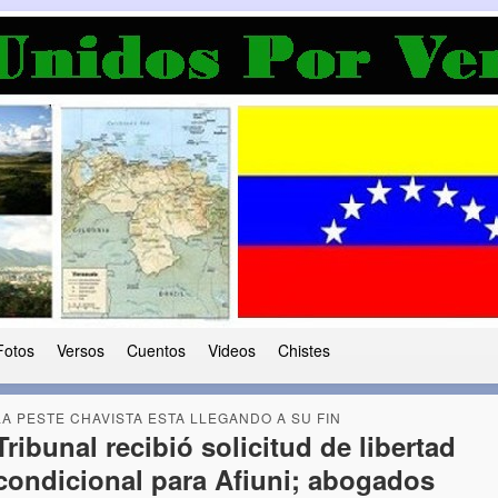
a Democracia
 le ha caido a esta tierra
Fotos
Versos
Cuentos
Videos
Chistes
LA PESTE CHAVISTA ESTA LLEGANDO A SU FIN
Tribunal recibió solicitud de libertad
condicional para Afiuni; abogados