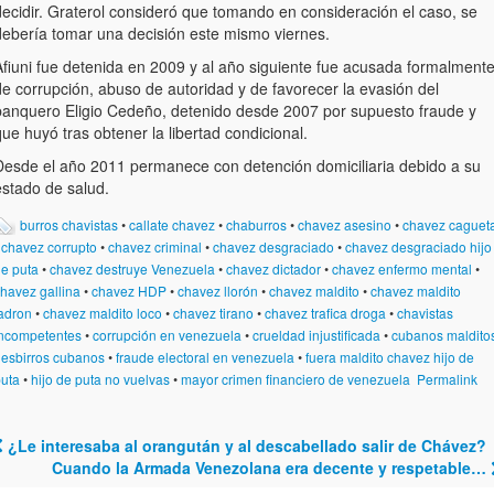
decidir. Graterol consideró que tomando en consideración el caso, se
debería tomar una decisión este mismo viernes.
Afiuni fue detenida en 2009 y al año siguiente fue acusada formalment
de corrupción, abuso de autoridad y de favorecer la evasión del
banquero Eligio Cedeño, detenido desde 2007 por supuesto fraude y
ue huyó tras obtener la libertad condicional.
Desde el año 2011 permanece con detención domiciliaria debido a su
estado de salud.
burros chavistas
•
callate chavez
•
chaburros
•
chavez asesino
•
chavez caguet
•
chavez corrupto
•
chavez criminal
•
chavez desgraciado
•
chavez desgraciado hijo
e puta
•
chavez destruye Venezuela
•
chavez dictador
•
chavez enfermo mental
•
havez gallina
•
chavez HDP
•
chavez llorón
•
chavez maldito
•
chavez maldito
adron
•
chavez maldito loco
•
chavez tirano
•
chavez trafica droga
•
chavistas
ncompetentes
•
corrupción en venezuela
•
crueldad injustificada
•
cubanos maldito
•
esbirros cubanos
•
fraude electoral en venezuela
•
fuera maldito chavez hijo de
uta
•
hijo de puta no vuelvas
•
mayor crimen financiero de venezuela
Permalink
¿Le interesaba al orangután y al descabellado salir de Chávez?
Post navigation
Cuando la Armada Venezolana era decente y respetable…