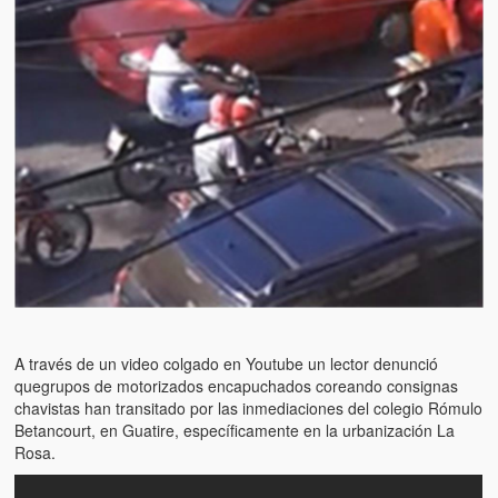
Artículos
El Tipo y los Rojos en Los Teques (The Jerk and the Reds in Lo
Teques)
Hablé con Chavistas (I spoke with chavistas)
La burla del Chavez “tan amante de los niños” (The mockery of
Chavez “such a children lover”)
Los niños de las calles de Venezuela (Children of the streets of
Venezuela)
Luis y El Mono… en armas (Luis and El Mono… armed)
Puente Llaguno, Miraflores… ¿y Lina?
A través de un video colgado en Youtube un lector denunció
quegrupos de motorizados encapuchados coreando consignas
Radio Emisoras y canales de televisión clausurados por el régi
chavistas han transitado por las inmediaciones del colegio Rómulo
de Chávez hasta el 2009
Betancourt, en Guatire, específicamente en la urbanización La
Rosa.
Victimas del 11 de abril de 2002