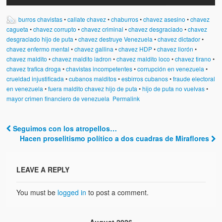
burros chavistas
•
callate chavez
•
chaburros
•
chavez asesino
•
chavez
cagueta
•
chavez corrupto
•
chavez criminal
•
chavez desgraciado
•
chavez
desgraciado hijo de puta
•
chavez destruye Venezuela
•
chavez dictador
•
chavez enfermo mental
•
chavez gallina
•
chavez HDP
•
chavez llorón
•
chavez maldito
•
chavez maldito ladron
•
chavez maldito loco
•
chavez tirano
•
chavez trafica droga
•
chavistas incompetentes
•
corrupción en venezuela
•
crueldad injustificada
•
cubanos malditos
•
esbirros cubanos
•
fraude electoral
en venezuela
•
fuera maldito chavez hijo de puta
•
hijo de puta no vuelvas
•
mayor crimen financiero de venezuela
Permalink
Seguimos con los atropellos…
Post navigation
Hacen proselitismo político a dos cuadras de Miraflores
LEAVE A REPLY
You must be
logged in
to post a comment.
August 2026