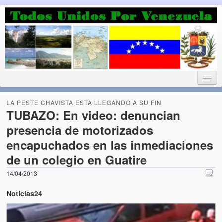
Luchando por la Democracia
Fuera el chavismo, la peor peste que le ha caido a esta tierra
LA PESTE CHAVISTA ESTA LLEGANDO A SU FIN
TUBAZO: En video: denuncian
presencia de motorizados
Home
encapuchados en las inmediaciones
¡Bienvenido!
de un colegio en Guatire
Todos Unidos por Venezuela te da la bienvenida a éste nuestro
14/04/2013
Blog. (Todos Unidos por Venezuela welcomes you to our Blog)
Noticias24
Acerca de este blog (About this Blog)