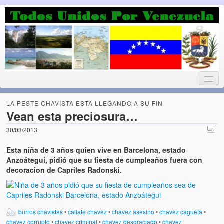
Luchando por la Democracia
Fuera el chavismo, la peor peste que le ha caido a esta tierra
LA PESTE CHAVISTA ESTA LLEGANDO A SU FIN
Vean esta preciosura…
30/03/2013
Home
Esta niña de 3 años quien vive
en Barcelona, estado
¡Bienvenido!
Anzoátegui,
pidió que su fiesta de cumpleaños fuera con
decoracion de Capriles Radonski.
Todos Unidos por Venezuela te da la bienvenida a éste nuestro
Blog. (Todos Unidos por Venezuela welcomes you to our Blog)
Acerca de este blog (About this Blog)
burros chavistas
•
callate chavez
•
chavez asesino
•
chavez cagueta
•
chavez corrupto
•
chavez criminal
•
chavez desgraciado
•
chavez