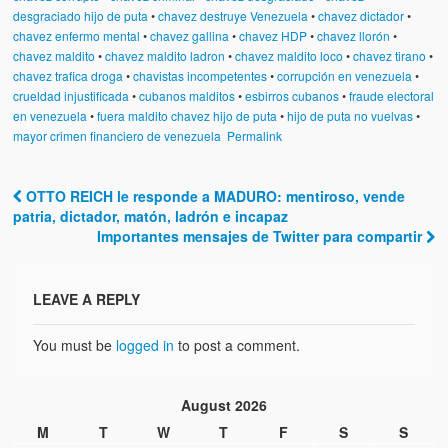
Artículos
desgraciado hijo de puta
•
chavez destruye Venezuela
•
chavez dictador
•
chavez enfermo mental
•
chavez gallina
•
chavez HDP
•
chavez llorón
•
El Tipo y los Rojos en Los Teques (The Jerk and the Reds in Lo
chavez maldito
•
chavez maldito ladron
•
chavez maldito loco
•
chavez tirano
•
Teques)
chavez trafica droga
•
chavistas incompetentes
•
corrupción en venezuela
•
crueldad injustificada
•
cubanos malditos
•
esbirros cubanos
•
fraude electoral
Hablé con Chavistas (I spoke with chavistas)
en venezuela
•
fuera maldito chavez hijo de puta
•
hijo de puta no vuelvas
•
mayor crimen financiero de venezuela
Permalink
La burla del Chavez “tan amante de los niños” (The mockery of
Chavez “such a children lover”)
OTTO REICH le responde a MADURO: mentiroso, vende
Los niños de las calles de Venezuela (Children of the streets of
Post navigation
patria, dictador, matón, ladrón e incapaz
Venezuela)
Importantes mensajes de Twitter para compartir
Luis y El Mono… en armas (Luis and El Mono… armed)
LEAVE A REPLY
Puente Llaguno, Miraflores… ¿y Lina?
You must be
logged in
to post a comment.
Radio Emisoras y canales de televisión clausurados por el régi
de Chávez hasta el 2009
August 2026
Victimas del 11 de abril de 2002
M
T
W
T
F
S
S