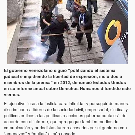
Artículos
El Tipo y los Rojos en Los Teques (The Jerk and the Reds in Lo
Teques)
Hablé con Chavistas (I spoke with chavistas)
La burla del Chavez “tan amante de los niños” (The mockery of
Chavez “such a children lover”)
Los niños de las calles de Venezuela (Children of the streets of
Venezuela)
El gobierno venezolano siguió “politizando el sistema
judicial e impidiendo la libertad de expresión, incluidos a
Luis y El Mono… en armas (Luis and El Mono… armed)
miembros de la prensa” en 2012, denunció Estados Unidos
en su informe anual sobre Derechos Humanos difundido este
Puente Llaguno, Miraflores… ¿y Lina?
viernes.
El ejecutivo “usó a la justicia para intimidar y perseguir de manera
Radio Emisoras y canales de televisión clausurados por el régi
discriminada a líderes de la sociedad civil, empresarial, sindical y
de Chávez hasta el 2009
políticos críticos a las políticas o acciones gubernamentales”, de
acuerdo con el informe, que agrega que también medios de
Victimas del 11 de abril de 2002
comunicación y periodistas fueron acosados por el gobierno con
“amenazas” y “multas” el año pasado.