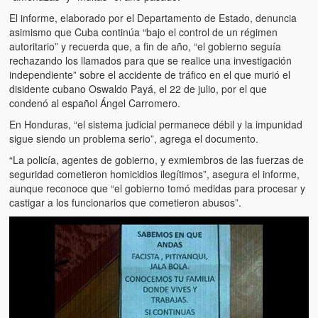
Víctimas del régimen dictatorial de Chávez desde que tomó el
poder hasta el 31 de diciembre de 2009
El informe, elaborado por el Departamento de Estado, denuncia
asimismo que Cuba continúa “bajo el control de un régimen
autoritario” y recuerda que, a fin de año, “el gobierno seguía
Víctimas inocentes de la violencia castrista del 4 de Febrero de
rechazando los llamados para que se realice una investigación
1992
independiente” sobre el accidente de tráfico en el que murió el
disidente cubano Oswaldo Payá, el 22 de julio, por el que
¡¡¡Miserable traidor, mira a tu pueblo!!! (Despicable traitor, look a
condenó al español Ángel Carromero.
your country!!!)
En Honduras, “el sistema judicial permanece débil y la impunidad
Fotos
sigue siendo un problema serio”, agrega el documento.
“La policía, agentes de gobierno, y exmiembros de las fuerzas de
Versos
seguridad cometieron homicidios ilegítimos”, asegura el informe,
aunque reconoce que “el gobierno tomó medidas para procesar y
Cuentos
castigar a los funcionarios que cometieron abusos”.
Videos
Chistes