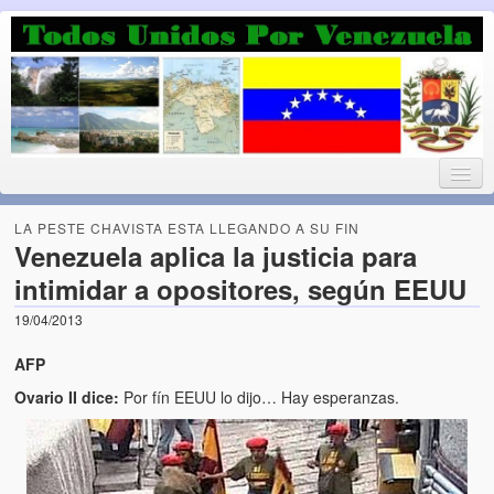
Luchando por la Democracia
Fuera el chavismo, la peor peste que le ha caido a esta tierra
LA PESTE CHAVISTA ESTA LLEGANDO A SU FIN
Venezuela aplica la justicia para
intimidar a opositores, según EEUU
Home
19/04/2013
¡Bienvenido!
AFP
Todos Unidos por Venezuela te da la bienvenida a éste nuestro
Ovario II dice:
Por fín EEUU lo dijo… Hay esperanzas.
Blog. (Todos Unidos por Venezuela welcomes you to our Blog)
Acerca de este blog (About this Blog)