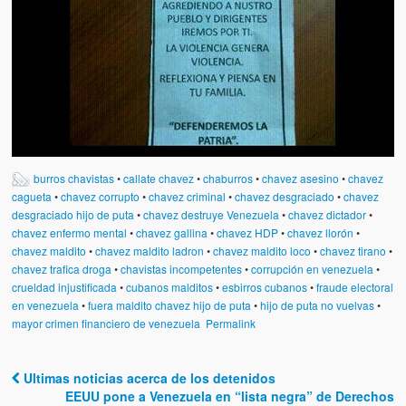
burros chavistas
•
callate chavez
•
chaburros
•
chavez asesino
•
chavez
cagueta
•
chavez corrupto
•
chavez criminal
•
chavez desgraciado
•
chavez
desgraciado hijo de puta
•
chavez destruye Venezuela
•
chavez dictador
•
chavez enfermo mental
•
chavez gallina
•
chavez HDP
•
chavez llorón
•
chavez maldito
•
chavez maldito ladron
•
chavez maldito loco
•
chavez tirano
•
chavez trafica droga
•
chavistas incompetentes
•
corrupción en venezuela
•
crueldad injustificada
•
cubanos malditos
•
esbirros cubanos
•
fraude electoral
en venezuela
•
fuera maldito chavez hijo de puta
•
hijo de puta no vuelvas
•
mayor crimen financiero de venezuela
Permalink
Ultimas noticias acerca de los detenidos
Post navigation
EEUU pone a Venezuela en “lista negra” de Derechos