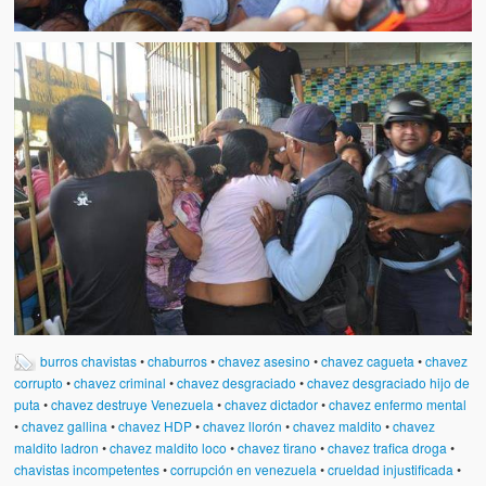
burros chavistas
•
chaburros
•
chavez asesino
•
chavez cagueta
•
chavez
corrupto
•
chavez criminal
•
chavez desgraciado
•
chavez desgraciado hijo de
puta
•
chavez destruye Venezuela
•
chavez dictador
•
chavez enfermo mental
•
chavez gallina
•
chavez HDP
•
chavez llorón
•
chavez maldito
•
chavez
maldito ladron
•
chavez maldito loco
•
chavez tirano
•
chavez trafica droga
•
chavistas incompetentes
•
corrupción en venezuela
•
crueldad injustificada
•