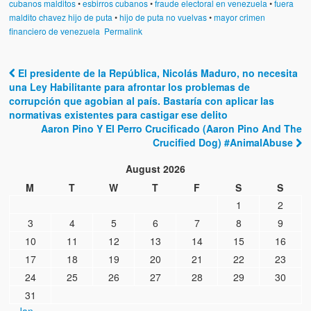
cubanos malditos
•
esbirros cubanos
•
fraude electoral en venezuela
•
fuera
maldito chavez hijo de puta
•
hijo de puta no vuelvas
•
mayor crimen
financiero de venezuela
Permalink
El presidente de la República, Nicolás Maduro, no necesita
Post navigation
una Ley Habilitante para afrontar los problemas de
corrupción que agobian al país. Bastaría con aplicar las
normativas existentes para castigar ese delito
Aaron Pino Y El Perro Crucificado (Aaron Pino And The
Crucified Dog) #AnimalAbuse
August 2026
M
T
W
T
F
S
S
1
2
3
4
5
6
7
8
9
10
11
12
13
14
15
16
17
18
19
20
21
22
23
24
25
26
27
28
29
30
31