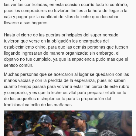
Víctimas del régimen dictatorial de Chávez desde que tomó el
las ventas controladas, en esta ocasión ocurrió todo lo contrario,
poder hasta el 31 de diciembre de 2009
pues los compradores no tuvieron límites a la hora de llegar a la
caja y pagar por la cantidad de kilos de leche que deseaban
Víctimas inocentes de la violencia castrista del 4 de Febrero de
llevarse a sus hogares.
1992
Hasta el cierre de las puertas principales del supermercado
¡¡¡Miserable traidor, mira a tu pueblo!!! (Despicable traitor, look a
tuvieron que verse en la obligación los encargados del
your country!!!)
establecimiento chino, para que las demás personas que fuesen
llegando ingresaran de manera organizada; sin embargo, el
Fotos
objetivo no fue cumplido, ya que la impaciencia pudo más que el
sentido común.
Versos
Muchas personas que se acercaron al lugar se quedaron con las
manos vacías y con la pérdida de la esperanza, pues no saben
Cuentos
cuánto tiempo pasará para volver a estar tan cerca de este rubro
y comprarlo, y es que la leche es vital para preparar el alimento
Videos
de los pequeños o simplemente para la preparación del
tradicional cafecito de las mañanas.
Chistes