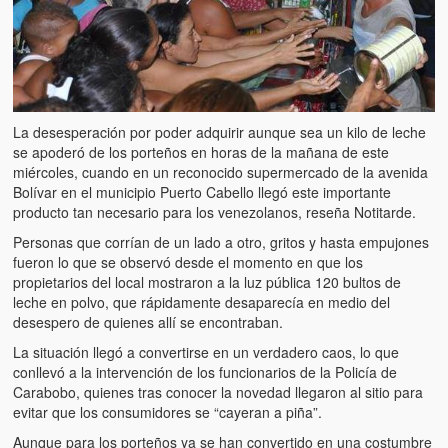
Artículos
El Tipo y los Rojos en Los Teques (The Jerk and the Reds in Lo
Teques)
Hablé con Chavistas (I spoke with chavistas)
La desesperación por poder adquirir aunque sea un kilo de leche
La burla del Chavez “tan amante de los niños” (The mockery of
se apoderó de los porteños en horas de la mañana de este
Chavez “such a children lover”)
miércoles, cuando en un reconocido supermercado de la avenida
Bolívar en el municipio Puerto Cabello llegó este importante
Los niños de las calles de Venezuela (Children of the streets of
producto tan necesario para los venezolanos, reseña Notitarde.
Venezuela)
Personas que corrían de un lado a otro, gritos y hasta empujones
fueron lo que se observó desde el momento en que los
Luis y El Mono… en armas (Luis and El Mono… armed)
propietarios del local mostraron a la luz pública 120 bultos de
leche en polvo, que rápidamente desaparecía en medio del
Puente Llaguno, Miraflores… ¿y Lina?
desespero de quienes allí se encontraban.
Radio Emisoras y canales de televisión clausurados por el régi
La situación llegó a convertirse en un verdadero caos, lo que
de Chávez hasta el 2009
conllevó a la intervención de los funcionarios de la Policía de
Carabobo, quienes tras conocer la novedad llegaron al sitio para
Victimas del 11 de abril de 2002
evitar que los consumidores se “cayeran a piña”.
Aunque para los porteños ya se han convertido en una costumbre