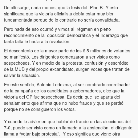
Víctimas del régimen dictatorial de Chávez desde que tomó el
De allí surge, nada menos, que la tesis del `Plan B’. Y esto
poder hasta el 31 de diciembre de 2009
significaba que la victoria oficialista debía estar muy bien
fundamentada porque de lo contrario no sería convalidada.
Víctimas inocentes de la violencia castrista del 4 de Febrero de
1992
Pero nada de eso ocurrió y vimos al régimen en pleno
reconocimiento de la oposición democrática y el liderazgo que
¡¡¡Miserable traidor, mira a tu pueblo!!! (Despicable traitor, look a
tanta falta le hacia a la revolución.
your country!!!)
El descontento de la mayor parte de los 6.5 millones de votantes
se manifestó. Los dirigentes comenzaron a ser vistos como
Fotos
sospechosos. Y en medio de la protesta, confusión y descrédito
de la MUD y del propio excandidato, surgen voces que tratan de
Versos
salvar la situación.
Cuentos
En este sentido, Antonio Ledezma, al ser nombrado coordinador
de la campaña de los candidatos a gobernadores, dice que la
Videos
victoria del GP fue sospechosa. Es decir, que se aparta del
señalamiento que afirma que no hubo fraude y que se perdió
Chistes
porque no se consiguieron los votos.
Y cuando le advierten que hablar de fraude en las elecciones del
7-0, puede ser visto como un llamado a la abstención, el dirigente
llama a “votar bajo protesta”. Y eso significa que viene otra