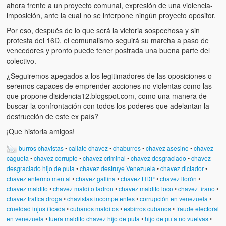
ahora frente a un proyecto comunal, expresión de una violencia-
imposición, ante la cual no se interpone ningún proyecto opositor.
Por eso, después de lo que será la victoria sospechosa y sin
protesta del 16D, el comunalismo seguirá su marcha a paso de
vencedores y pronto puede tener postrada una buena parte del
colectivo.
¿Seguiremos apegados a los legitimadores de las oposiciones o
seremos capaces de emprender acciones no violentas como las
que propone disidencia12.blogspot.com, como una manera de
buscar la confrontación con todos los poderes que adelantan la
destrucción de este ex país?
¡Que historia amigos!
burros chavistas
•
callate chavez
•
chaburros
•
chavez asesino
•
chavez
cagueta
•
chavez corrupto
•
chavez criminal
•
chavez desgraciado
•
chavez
desgraciado hijo de puta
•
chavez destruye Venezuela
•
chavez dictador
•
chavez enfermo mental
•
chavez gallina
•
chavez HDP
•
chavez llorón
•
chavez maldito
•
chavez maldito ladron
•
chavez maldito loco
•
chavez tirano
•
chavez trafica droga
•
chavistas incompetentes
•
corrupción en venezuela
•
crueldad injustificada
•
cubanos malditos
•
esbirros cubanos
•
fraude electoral
en venezuela
•
fuera maldito chavez hijo de puta
•
hijo de puta no vuelvas
•