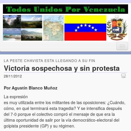
Luchando por la Democracia
Fuera el chavismo, la peor peste que le ha caido a esta tierra
LA PESTE CHAVISTA ESTA LLEGANDO A SU FIN
Victoria sospechosa y sin protesta
28/11/2012
Home
Por Agustín Blanco Muñoz
¡Bienvenido!
La expresión
Todos Unidos por Venezuela te da la bienvenida a éste nuestro
es muy utilizada entre los militantes de las oposiciones: ¿Cuándo,
Blog. (Todos Unidos por Venezuela welcomes you to our Blog)
cómo, en qué terminará esta tragedia? Y se intensifica después
del 7-0 porque el colectivo compró el mensaje de que era la
última oportunidad de salir por la vía democrático-electoral del
Acerca de este blog (About this Blog)
golpista presidente (GP) y su régimen.