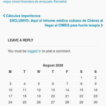
mayor crimen financiero de venezuela
Permalink
Cálculos imperfectos
Post navigation
EXCLUSIVO: Aquí el informe médico cubano de Chávez al
llegar al CIMEQ para fuerte terapia
LEAVE A REPLY
You must be
logged in
to post a comment.
August 2026
M
T
W
T
F
S
S
1
2
3
4
5
6
7
8
9
10
11
12
13
14
15
16
17
18
19
20
21
22
23
24
25
26
27
28
29
30