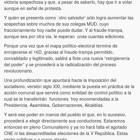
victoria sospechosa y que, a pesar de saberlo, hay que ir a votar
aunque en señal de protesta.
Y quien se presenta como `otro salvador’ sólo logra aumentar las
sospechas sobre muchos de sus colegas MUD, cuyo
fraccionamiento hoy nadie puede dudar. Y al fraude-trampa,
aunque sea por otra via, le esperan unas cuantas ediciones.
Porque una vez que el mapa político-electoral termine de
enrojecerse el 16D, gracias al fraude-trampa permitido,
convalidado y legitimado, saldrá a flote una nueva “reingienería
del poder” y se procederá a la radicalización del proceso
revolucionario.
Una profundización que apuntará hacia la imposición del
socialismo, versión siglo XXI, mediante la puesta en práctica de la
acción comunal que servirá como entidad de control político a la
cual se le transferirán funciones hoy encomendadas a la
Presidencia, Asamblea, Gobernaciones, Alcaldías.
Y será ese poder en manos del pueblo el que, en lo sucesivo,
procederá a elegir directamente sus conductores. Estaremos
entonces en pleno Comunalismo y ya no hará falta el agotado
CNE ni las desacreditadas elecciones de la V República. Estas
serán públicas y a mano alzada.