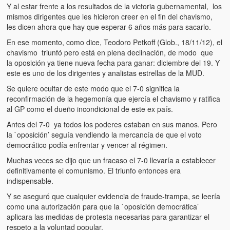
Artículos
Y al estar frente a los resultados de la victoria gubernamental, los
mismos dirigentes que les hicieron creer en el fin del chavismo,
El Tipo y los Rojos en Los Teques (The Jerk and the Reds in Lo
les dicen ahora que hay que esperar 6 años más para sacarlo.
Teques)
En ese momento, como dice, Teodoro Petkoff (Glob., 18/11/12), el
chavismo triunfó pero está en plena declinación, de modo que
Hablé con Chavistas (I spoke with chavistas)
la oposición ya tiene nueva fecha para ganar: diciembre del 19. Y
este es uno de los dirigentes y analistas estrellas de la MUD.
La burla del Chavez “tan amante de los niños” (The mockery of
Chavez “such a children lover”)
Se quiere ocultar de este modo que el 7-0 significa la
reconfirmación de la hegemonía que ejercía el chavismo y ratifica
Los niños de las calles de Venezuela (Children of the streets of
al GP como el dueño incondicional de este ex país.
Venezuela)
Antes del 7-0 ya todos los poderes estaban en sus manos. Pero
la `oposición’ seguía vendiendo la mercancía de que el voto
Luis y El Mono… en armas (Luis and El Mono… armed)
democrático podía enfrentar y vencer al régimen.
Puente Llaguno, Miraflores… ¿y Lina?
Muchas veces se dijo que un fracaso el 7-0 llevaría a establecer
definitivamente el comunismo. El triunfo entonces era
Radio Emisoras y canales de televisión clausurados por el régi
indispensable.
de Chávez hasta el 2009
Y se aseguró que cualquier evidencia de fraude-trampa, se leería
como una autorización para que la `oposición democrática’
Victimas del 11 de abril de 2002
aplicara las medidas de protesta necesarias para garantizar el
respeto a la voluntad popular.