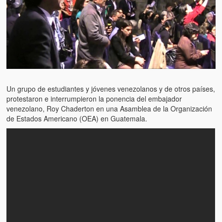
Artículos
El Tipo y los Rojos en Los Teques (The Jerk and the Reds in Lo
Teques)
Hablé con Chavistas (I spoke with chavistas)
La burla del Chavez “tan amante de los niños” (The mockery of
Chavez “such a children lover”)
Un grupo de estudiantes y jóvenes venezolanos y de otros países,
protestaron e interrumpieron la ponencia del embajador
Los niños de las calles de Venezuela (Children of the streets of
venezolano, Roy Chaderton en una Asamblea de la Organización
Venezuela)
de Estados Americano (OEA) en Guatemala.
Luis y El Mono… en armas (Luis and El Mono… armed)
Puente Llaguno, Miraflores… ¿y Lina?
Radio Emisoras y canales de televisión clausurados por el régi
de Chávez hasta el 2009
Victimas del 11 de abril de 2002