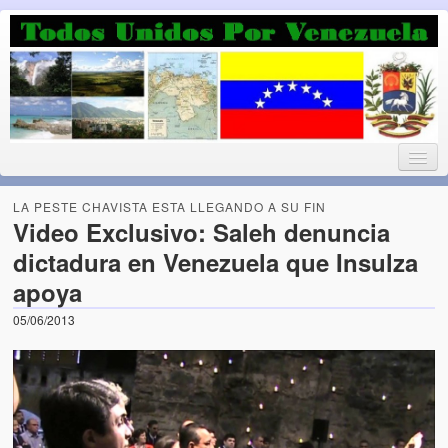
Luchando por la Democracia
Fuera el chavismo, la peor peste que le ha caido a esta tierra
LA PESTE CHAVISTA ESTA LLEGANDO A SU FIN
Video Exclusivo: Saleh denuncia
dictadura en Venezuela que Insulza
Home
apoya
¡Bienvenido!
05/06/2013
Todos Unidos por Venezuela te da la bienvenida a éste nuestro
Blog. (Todos Unidos por Venezuela welcomes you to our Blog)
Acerca de este blog (About this Blog)