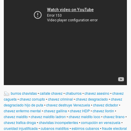
Víctimas del régimen dictatorial de Chávez desde que tomó el
poder hasta el 31 de diciembre de 2009
Víctimas inocentes de la violencia castrista del 4 de Febrero de
1992
¡¡¡Miserable traidor, mira a tu pueblo!!! (Despicable traitor, look a
your country!!!)
Fotos
Versos
Cuentos
Videos
burros chavistas
•
callate chavez
•
chaburros
•
chavez asesino
•
chavez
cagueta
•
chavez corrupto
•
chavez criminal
•
chavez desgraciado
•
chavez
Chistes
desgraciado hijo de puta
•
chavez destruye Venezuela
•
chavez dictador
•
chavez enfermo mental
•
chavez gallina
•
chavez HDP
•
chavez llorón
•
chavez maldito
•
chavez maldito ladron
•
chavez maldito loco
•
chavez tirano
•
chavez trafica droga
•
chavistas incompetentes
•
corrupción en venezuela
•
crueldad injustificada
•
cubanos malditos
•
esbirros cubanos
•
fraude electoral