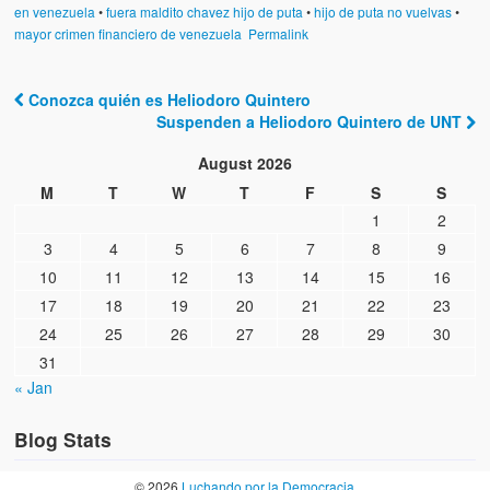
en venezuela
•
fuera maldito chavez hijo de puta
•
hijo de puta no vuelvas
•
mayor crimen financiero de venezuela
Permalink
Conozca quién es Heliodoro Quintero
Post navigation
Suspenden a Heliodoro Quintero de UNT
August 2026
M
T
W
T
F
S
S
1
2
3
4
5
6
7
8
9
10
11
12
13
14
15
16
17
18
19
20
21
22
23
24
25
26
27
28
29
30
31
« Jan
Blog Stats
© 2026
Luchando por la Democracia