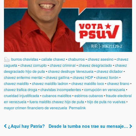
Víctimas del régimen dictatorial de Chávez desde que tomó el
poder hasta el 31 de diciembre de 2009
Víctimas inocentes de la violencia castrista del 4 de Febrero de
1992
¡¡¡Miserable traidor, mira a tu pueblo!!! (Despicable traitor, look a
your country!!!)
Fotos
burros chavistas
•
callate chavez
•
chaburros
•
chavez asesino
•
chavez
cagueta
•
chavez corrupto
•
chavez criminal
•
chavez desgraciado
•
chavez
Versos
desgraciado hijo de puta
•
chavez destruye Venezuela
•
chavez dictador
•
chavez enfermo mental
•
chavez gallina
•
chavez HDP
•
chavez llorón
•
Cuentos
chavez maldito
•
chavez maldito ladron
•
chavez maldito loco
•
chavez tirano
•
chavez trafica droga
•
chavistas incompetentes
•
corrupción en venezuela
•
Videos
crueldad injustificada
•
cubanos malditos
•
esbirros cubanos
•
fraude electoral
en venezuela
•
fuera maldito chavez hijo de puta
•
hijo de puta no vuelvas
•
Chistes
mayor crimen financiero de venezuela
Permalink
¿Aquí hay Patria?
Desde la tumba nos trae su mensaje…
Post navigation