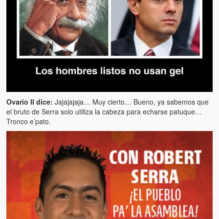
Artículos
El Tipo y los Rojos en Los Teques (The Jerk and the Reds in Lo
Teques)
Hablé con Chavistas (I spoke with chavistas)
La burla del Chavez “tan amante de los niños” (The mockery of
Chavez “such a children lover”)
Los niños de las calles de Venezuela (Children of the streets of
Ovario II dice:
Jajajajaja… Muy cierto… Bueno, ya sabemos que
Venezuela)
el bruto de Serra solo utiliza la cabeza para echarse patuque…
Tronco e’pato.
Luis y El Mono… en armas (Luis and El Mono… armed)
Puente Llaguno, Miraflores… ¿y Lina?
Radio Emisoras y canales de televisión clausurados por el régi
de Chávez hasta el 2009
Victimas del 11 de abril de 2002