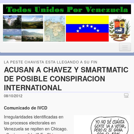
Luchando por la Democracia
Fuera el chavismo, la peor peste que le ha caido a esta tierra
LA PESTE CHAVISTA ESTA LLEGANDO A SU FIN
ACUSAN A CHAVEZ Y SMARTMATIC
DE POSIBLE CONSPIRACION
Home
INTERNATIONAL
¡Bienvenido!
08/10/2012
Todos Unidos por Venezuela te da la bienvenida a éste nuestro
Comunicado de IVCD
Blog. (Todos Unidos por Venezuela welcomes you to our Blog)
Irregularidades identificadas en
los procesos electorales en
Acerca de este blog (About this Blog)
Venezuela se repiten en Chicago.