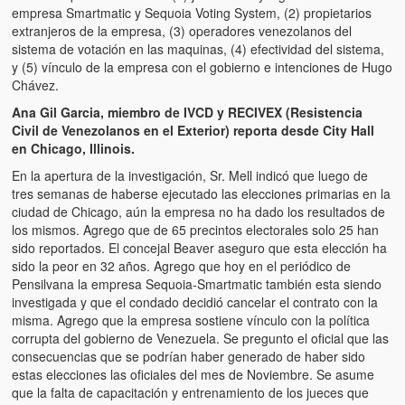
Víctimas del régimen dictatorial de Chávez desde que tomó el
empresa Smartmatic y Sequoia Voting System, (2) propietarios
poder hasta el 31 de diciembre de 2009
extranjeros de la empresa, (3) operadores venezolanos del
sistema de votación en las maquinas, (4) efectividad del sistema,
Víctimas inocentes de la violencia castrista del 4 de Febrero de
y (5) vínculo de la empresa con el gobierno e intenciones de Hugo
1992
Chávez.
Ana Gil Garcia, miembro de IVCD y RECIVEX (Resistencia
¡¡¡Miserable traidor, mira a tu pueblo!!! (Despicable traitor, look a
Civil de Venezolanos en el Exterior) reporta desde City Hall
your country!!!)
en Chicago, Illinois.
Fotos
En la apertura de la investigación, Sr. Mell indicó que luego de
tres semanas de haberse ejecutado las elecciones primarias en la
Versos
ciudad de Chicago, aún la empresa no ha dado los resultados de
los mismos. Agrego que de 65 precintos electorales solo 25 han
Cuentos
sido reportados. El concejal Beaver aseguro que esta elección ha
sido la peor en 32 años. Agrego que hoy en el periódico de
Videos
Pensilvana la empresa Sequoia-Smartmatic también esta siendo
investigada y que el condado decidió cancelar el contrato con la
Chistes
misma. Agrego que la empresa sostiene vínculo con la política
corrupta del gobierno de Venezuela. Se pregunto el oficial que las
consecuencias que se podrían haber generado de haber sido
estas elecciones las oficiales del mes de Noviembre. Se asume
que la falta de capacitación y entrenamiento de los jueces que