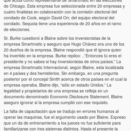
que actúa como representante de Smartmatic en las elecciones
de Chicago. Esta empresa fue seleccionada entre 20 empresas y
cuatro finalistas en colaboración con la comisión electoral del
condado de Cook, según David Orr, del equipo electoral del
condado. Sequoia tiene una experiencia de 20 años en el ramo
de elecciones.
Sr. Burke cuestionó a Blaine sobre los inversionistas de la
empresa Smartmatic y aseguro que Hugo Chávez era uno de los
20 dueños de la empresa. Blaine respondió que él ignora quien
ha invertido en la empresa. Burke replico: ..”Entonces tú eres el
presidente y no sabes si hay inversionistas de otros países.” La
empresa Smartmatic Internacional, según Blaine, esta localizada
en 4 países y dos hemisferios. Sin embargo, en una pregunta
posterior por el concejal Smith acerca de otros países en el cual la
empresa operaba, Blaine dijo, “sólo en estado Unidos.” La
legalidad y propietarios de una empresa se refleja en un
documento denominado Economic Disclosure Statement. Blaine
aseguro ignorar si la empresa cumplió con ese requisito.
La falta de capacitación que se tradujo en errores humanos al
operar las maquinas, fue el argumento usado por Blaine. Expreso
que un da de entrenamiento a los jueces no fue suficiente para
familiarizarse con tres sistemas distintos. Hasta el presente la