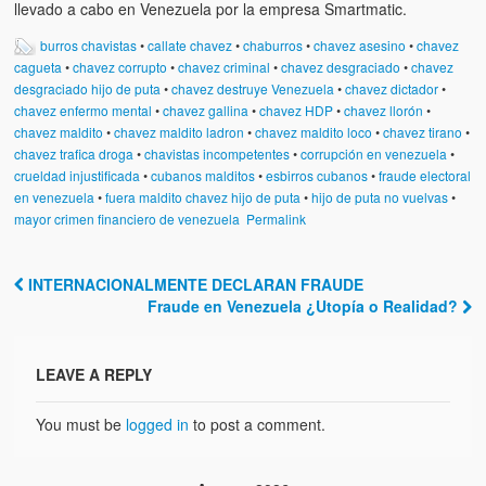
llevado a cabo en Venezuela por la empresa Smartmatic.
burros chavistas
•
callate chavez
•
chaburros
•
chavez asesino
•
chavez
cagueta
•
chavez corrupto
•
chavez criminal
•
chavez desgraciado
•
chavez
desgraciado hijo de puta
•
chavez destruye Venezuela
•
chavez dictador
•
chavez enfermo mental
•
chavez gallina
•
chavez HDP
•
chavez llorón
•
chavez maldito
•
chavez maldito ladron
•
chavez maldito loco
•
chavez tirano
•
chavez trafica droga
•
chavistas incompetentes
•
corrupción en venezuela
•
crueldad injustificada
•
cubanos malditos
•
esbirros cubanos
•
fraude electoral
en venezuela
•
fuera maldito chavez hijo de puta
•
hijo de puta no vuelvas
•
mayor crimen financiero de venezuela
Permalink
INTERNACIONALMENTE DECLARAN FRAUDE
Post navigation
Fraude en Venezuela ¿Utopía o Realidad?
LEAVE A REPLY
You must be
logged in
to post a comment.