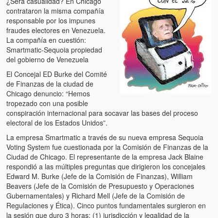
¿Será casualidad? En Chicago
Artículos
contrataron la misma compañía
responsable por los impunes
El Tipo y los Rojos en Los Teques (The Jerk and the Reds in Lo
fraudes electores en Venezuela.
Teques)
La compañía en cuestión:
Smartmatic-Sequoia propiedad
Hablé con Chavistas (I spoke with chavistas)
del gobierno de Venezuela
La burla del Chavez “tan amante de los niños” (The mockery of
El Concejal ED Burke del Comité
Chavez “such a children lover”)
de Finanzas de la ciudad de
Chicago denuncio: “Hemos
Los niños de las calles de Venezuela (Children of the streets of
tropezado con una posible
Venezuela)
conspiración internacional para socavar las bases del proceso
electoral de los Estados Unidos”.
Luis y El Mono… en armas (Luis and El Mono… armed)
La empresa Smartmatic a través de su nueva empresa Sequoia
Voting System fue cuestionada por la Comisión de Finanzas de la
Puente Llaguno, Miraflores… ¿y Lina?
Ciudad de Chicago. El representante de la empresa Jack Blaine
respondió a las múltiples preguntas que dirigieron los concejales
Radio Emisoras y canales de televisión clausurados por el régi
Edward M. Burke (Jefe de la Comisión de Finanzas), William
de Chávez hasta el 2009
Beavers (Jefe de la Comisión de Presupuesto y Operaciones
Gubernamentales) y Richard Mell (Jefe de la Comisión de
Victimas del 11 de abril de 2002
Regulaciones y Ética). Cinco puntos fundamentales surgieron en
la sesión que duro 3 horas: (1) jurisdicción y legalidad de la