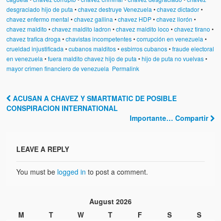
desgraciado hijo de puta
•
chavez destruye Venezuela
•
chavez dictador
•
chavez enfermo mental
•
chavez gallina
•
chavez HDP
•
chavez llorón
•
chavez maldito
•
chavez maldito ladron
•
chavez maldito loco
•
chavez tirano
•
chavez trafica droga
•
chavistas incompetentes
•
corrupción en venezuela
•
crueldad injustificada
•
cubanos malditos
•
esbirros cubanos
•
fraude electoral
en venezuela
•
fuera maldito chavez hijo de puta
•
hijo de puta no vuelvas
•
mayor crimen financiero de venezuela
Permalink
ACUSAN A CHAVEZ Y SMARTMATIC DE POSIBLE
Post navigation
CONSPIRACION INTERNATIONAL
Importante… Compartir
LEAVE A REPLY
You must be
logged in
to post a comment.
August 2026
M
T
W
T
F
S
S