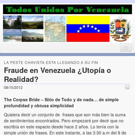
Luchando por la Democracia
Fuera el chavismo, la peor peste que le ha caido a esta tierra
LA PESTE CHAVISTA ESTA LLEGANDO A SU FIN
Fraude en Venezuela ¿Utopía o
Realidad?
Home
08/10/2012
¡Bienvenido!
The Corpse Bride – Sitio de Todo y de nada… de simple
Todos Unidos por Venezuela te da la bienvenida a éste nuestro
profundidad y obtusa simplicidad
Blog. (Todos Unidos por Venezuela welcomes you to our Blog)
Quisiera decir un conjunto de frases que son más bien la suma
de sentimientos encontrados. Pero empezaré por decir que no
Acerca de este blog (About this Blog)
escribía en este espacio desde hace 2 años. Lo tenía con la
simple unión de frases. En este instante, a las 3:30 a.m del 8 de