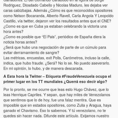
Rodriguez, Diosdado Cabello y Nicolas Maduro, les dejaba ver
caras cabizbajas. Además ¿Cómo es que reconocidos opositores
como Nelson Bocaranda, Alberto Ravell, Carla Angola Y Leopoldo
Castillo, vía twitter, dejaron ver los resultados antes que el CNE?
¿Como es que en Cuba ya estaban celebrando la victoria una
hora antes?
¿Como es posible que “El Pais”, periódico de España diera la
noticia horas antes?
¿Será que hubo una negociación de parte de un cúmulo para
evitar derramamiento de sangre?
Las métricas, encuestas, exit Polls, Carómetros, incluso la calle,
indica, que hubo fraude. ¿Será? No lo se. No puedo aseverarlo.
En mi opinión, lo hubo, y de manera descarada.
A Esta hora la Twitter – Etiqueta #FraudeVenezuela ocupa el
primer lugar en los TT mundiales ¿Querrá eso decir algo?
Por lo pronto, se me ocurre que leas esto Hugo Chávez, que lo
leas Henrique Capriles. Y sepan, que hay miles de Venezolanos
que sentimos que lo de hoy, fue una falaz mentira. Que es
imposible que en estados opositores, como Zulia y Aragua, haya
ganado el Chavismo. Eso lo sabemos. Y tú venezolano, no te
quedes sin hacer nada. Difunde este artículo. Exijamos nuestro