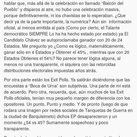
hablar que, más allá de la celebración en llamado “Balcón del
Pueblo” y disparos al aire, no hubo una celebración masiva,
porque definitivamente, ni los chavistas se lo esperaban. ¿Que
decir ya de la parte importante, la numérica? Aún sin información
oficial, al menos emitida al país (Como por cierto, el Talante
democrático SIEMPRE Lo ha ha hecho estado por estado) ya El
Candidato Chávez se autoproclamaba ganador con 20 de 24
Estados. Me pregunto yo ¿Como es lógico, matemáticamente,
ganar sólo en 4 Estados y Obtener el 45% , mientras que con 20
Estados Obtienes el 54%? No parece tener lógica alguna, al
menos no una transparente, ni siquiera con las retorcidas
distribuciones electorales impuestas años atrás.
Por otra parte están los Exit Polls. Ya saldrán diciéndome que las
encuestas a “Boca de Urna” son subjetivas. Una parte de mi está
de acuerdo. Pero otra, recuerda, que, aún muchos de los Exit
Polls oficiales, tenían muy pequeño margen de diferencia con los
opositores. Un punto, Punto y medio. Y de pronto (luego de que
rodara una imagen por redes sociales de Tanquetas de Guerra en
la ciudad de Barquisimeto) dichos EP desaparecieron y un
momento ¿54 vs 45? Sumamente sospechoso y poco
transparente.