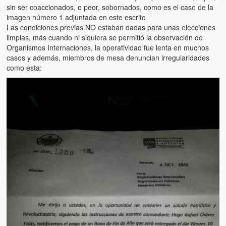
Víctimas del régimen dictatorial de Chávez desde que tomó el
sin ser coaccionados, o peor, sobornados, como es el caso de la
poder hasta el 31 de diciembre de 2009
imagen número 1 adjuntada en este escrito
Las condiciones previas NO estaban dadas para unas elecciones
Víctimas inocentes de la violencia castrista del 4 de Febrero de
limpias, más cuando ni siquiera se permitió la observación de
1992
Organismos Internaciones, la operatividad fue lenta en muchos
casos y además, miembros de mesa denuncian irregularidades
¡¡¡Miserable traidor, mira a tu pueblo!!! (Despicable traitor, look a
como esta:
your country!!!)
Fotos
Versos
Cuentos
Videos
Chistes