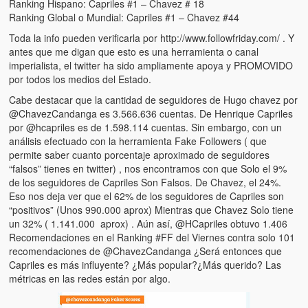
Ranking Hispano: Capriles #1 – Chavez # 18
Ranking Global o Mundial: Capriles #1 – Chavez #44
Toda la info pueden verificarla por http://www.followfriday.com/ . Y
antes que me digan que esto es una herramienta o canal
imperialista, el twitter ha sido ampliamente apoya y PROMOVIDO
por todos los medios del Estado.
Cabe destacar que la cantidad de seguidores de Hugo chavez por
@ChavezCandanga es 3.566.636 cuentas. De Henrique Capriles
por @hcapriles es de 1.598.114 cuentas. Sin embargo, con un
análisis efectuado con la herramienta Fake Followers ( que
permite saber cuanto porcentaje aproximado de seguidores
“falsos” tienes en twitter) , nos encontramos con que Solo el 9%
de los seguidores de Capriles Son Falsos. De Chavez, el 24%.
Eso nos deja ver que el 62% de los seguidores de Capriles son
“positivos” (Unos 990.000 aprox) Mientras que Chavez Solo tiene
un 32% ( 1.141.000 aprox) . Aún así, @HCapriles obtuvo 1.406
Recomendaciones en el Ranking #FF del Viernes contra solo 101
recomendaciones de @ChavezCandanga ¿Será entonces que
Capriles es más influyente? ¿Más popular?¿Más querido? Las
métricas en las redes están por algo.