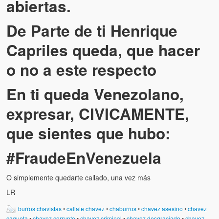
abiertas.
De Parte de ti Henrique
Capriles queda, que hacer
o no a este respecto
En ti queda Venezolano,
expresar, CIVICAMENTE,
que sientes que hubo:
#FraudeEnVenezuela
O simplemente quedarte callado, una vez más
LR
burros chavistas
•
callate chavez
•
chaburros
•
chavez asesino
•
chavez
cagueta
•
chavez corrupto
•
chavez criminal
•
chavez desgraciado
•
chavez