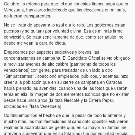
Artículos
Octubre, lo retomo para que, el que lea estas líneas, sepa que en
Venezuela, hay claros indicios de que las elecciones en mi país,
El Tipo y los Rojos en Los Teques (The Jerk and the Reds in Lo
no fueron transparentes.
Teques)
No se trata de apoyar a lo azul o a lo rojo. Los gobiernos están
puestos (y se quitan) por voluntad divina. Esa es mi más firme
Hablé con Chavistas (I spoke with chavistas)
convicción. Se trata sencillamente de que, como ser adulto, no
deseo me vean la cara de idiota.
La burla del Chavez “tan amante de los niños” (The mockery of
Chavez “such a children lover”)
Empecemos por aspectos subjetivos y breves, las
concentraciones en campaña. El Candidato Oficial se vio obligado
Los niños de las calles de Venezuela (Children of the streets of
a movilizar aviones de alto calibre (patrimonio de todos los
Venezuela)
venezolanos) con gente, para trasladar de un lado a otro
“Simpatizantes” , coaccionó empleados públicos, y además, hizo
Luis y El Mono… en armas (Luis and El Mono… armed)
creer a la población que en su cierre de campaña en Caracas
había plenado las avenidas, cuando una de las fotos que usaron,
Puente Llaguno, Miraflores… ¿y Lina?
tenía en ella, la imagen de dos elementos icónicos que no existen
desde hace unos años (la taza Nescafé y la Esfera Pepsi,
Radio Emisoras y canales de televisión clausurados por el régi
ubicadas en Plaza Venezuela).
de Chávez hasta el 2009
Continuemos con el hecho de que, a pesar de todo lo anterior y
mucho más, las manifestaciones al candidato opositor estuvieron
Victimas del 11 de abril de 2002
realmente abarrotadas de gente que, en su mayoría (Jamás me
atrevería a aseverar que en su totalidad) fue por voluntad propia,