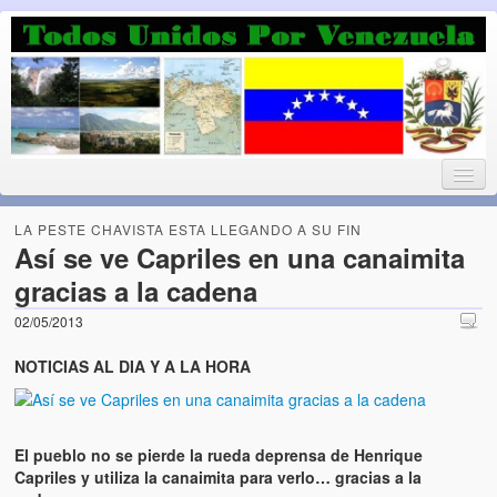
Luchando por la Democracia
Fuera el chavismo, la peor peste que le ha caido a esta tierra
LA PESTE CHAVISTA ESTA LLEGANDO A SU FIN
Así se ve Capriles en una canaimita
gracias a la cadena
Home
02/05/2013
¡Bienvenido!
NOTICIAS AL DIA Y A LA HORA
Todos Unidos por Venezuela te da la bienvenida a éste nuestro
Blog. (Todos Unidos por Venezuela welcomes you to our Blog)
El pueblo no se pierde la rueda deprensa de Henrique
Acerca de este blog (About this Blog)
Capriles y utiliza la canaimita para verlo… gracias a la