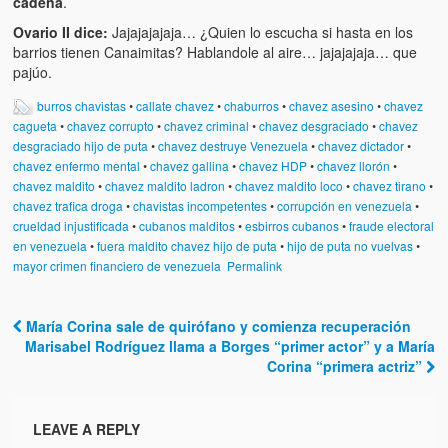
cadena
.
Artículos
Ovario II dice:
Jajajajajaja… ¿Quien lo escucha si hasta en los
El Tipo y los Rojos en Los Teques (The Jerk and the Reds in Lo
barrios tienen Canaimitas? Hablandole al aire… jajajajaja… que
Teques)
pajúo.
Hablé con Chavistas (I spoke with chavistas)
burros chavistas
•
callate chavez
•
chaburros
•
chavez asesino
•
chavez
cagueta
•
chavez corrupto
•
chavez criminal
•
chavez desgraciado
•
chavez
La burla del Chavez “tan amante de los niños” (The mockery of
desgraciado hijo de puta
•
chavez destruye Venezuela
•
chavez dictador
•
Chavez “such a children lover”)
chavez enfermo mental
•
chavez gallina
•
chavez HDP
•
chavez llorón
•
chavez maldito
•
chavez maldito ladron
•
chavez maldito loco
•
chavez tirano
•
chavez trafica droga
Los niños de las calles de Venezuela (Children of the streets of
•
chavistas incompetentes
•
corrupción en venezuela
•
crueldad injustificada
Venezuela)
•
cubanos malditos
•
esbirros cubanos
•
fraude electoral
en venezuela
•
fuera maldito chavez hijo de puta
•
hijo de puta no vuelvas
•
mayor crimen financiero de venezuela
Permalink
Luis y El Mono… en armas (Luis and El Mono… armed)
Puente Llaguno, Miraflores… ¿y Lina?
María Corina sale de quirófano y comienza recuperación
Post navigation
Marisabel Rodríguez llama a Borges “primer actor” y a María
Radio Emisoras y canales de televisión clausurados por el régi
Corina “primera actriz”
de Chávez hasta el 2009
Victimas del 11 de abril de 2002
LEAVE A REPLY