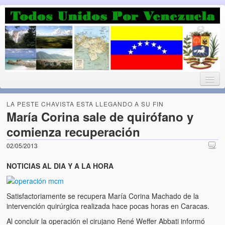
Luchando por la Democracia
Fuera el chavismo, la peor peste que le ha caido a esta tierra
LA PESTE CHAVISTA ESTA LLEGANDO A SU FIN
María Corina sale de quirófano y
comienza recuperación
Home
02/05/2013
¡Bienvenido!
NOTICIAS AL DIA Y A LA HORA
Todos Unidos por Venezuela te da la bienvenida a éste nuestro
Blog. (Todos Unidos por Venezuela welcomes you to our Blog)
Satisfactoriamente se recupera María Corina Machado de la
intervención quirúrgica realizada hace pocas horas en Caracas.
Acerca de este blog (About this Blog)
Al concluir la operación el cirujano René Weffer Abbati informó