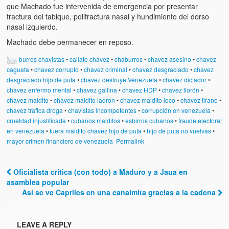
Artículos
que Machado fue intervenida de emergencia por presentar
fractura del tabique, polifractura nasal y hundimiento del dorso
El Tipo y los Rojos en Los Teques (The Jerk and the Reds in Lo
nasal izquierdo.
Teques)
Machado debe permanecer en reposo.
Hablé con Chavistas (I spoke with chavistas)
burros chavistas
•
callate chavez
•
chaburros
•
chavez asesino
•
chavez
cagueta
•
chavez corrupto
•
chavez criminal
•
chavez desgraciado
•
chavez
La burla del Chavez “tan amante de los niños” (The mockery of
desgraciado hijo de puta
•
chavez destruye Venezuela
•
chavez dictador
•
Chavez “such a children lover”)
chavez enfermo mental
•
chavez gallina
•
chavez HDP
•
chavez llorón
•
chavez maldito
•
chavez maldito ladron
•
chavez maldito loco
•
chavez tirano
•
Los niños de las calles de Venezuela (Children of the streets of
chavez trafica droga
•
chavistas incompetentes
•
corrupción en venezuela
•
Venezuela)
crueldad injustificada
•
cubanos malditos
•
esbirros cubanos
•
fraude electoral
en venezuela
•
fuera maldito chavez hijo de puta
•
hijo de puta no vuelvas
•
Luis y El Mono… en armas (Luis and El Mono… armed)
mayor crimen financiero de venezuela
Permalink
Puente Llaguno, Miraflores… ¿y Lina?
Oficialista critica (con todo) a Maduro y a Jaua en
Post navigation
Radio Emisoras y canales de televisión clausurados por el régi
asamblea popular
de Chávez hasta el 2009
Así se ve Capriles en una canaimita gracias a la cadena
Victimas del 11 de abril de 2002
LEAVE A REPLY