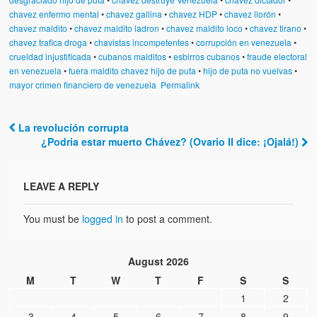
chavez enfermo mental
•
chavez gallina
•
chavez HDP
•
chavez llorón
•
chavez maldito
•
chavez maldito ladron
•
chavez maldito loco
•
chavez tirano
•
chavez trafica droga
•
chavistas incompetentes
•
corrupción en venezuela
•
crueldad injustificada
•
cubanos malditos
•
esbirros cubanos
•
fraude electoral
en venezuela
•
fuera maldito chavez hijo de puta
•
hijo de puta no vuelvas
•
mayor crimen financiero de venezuela
Permalink
La revolución corrupta
Post navigation
¿Podria estar muerto Chávez? (Ovario II dice: ¡Ojalá!)
LEAVE A REPLY
You must be
logged in
to post a comment.
August 2026
M
T
W
T
F
S
S
1
2
3
4
5
6
7
8
9