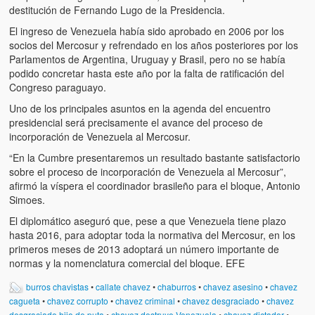
Víctimas del régimen dictatorial de Chávez desde que tomó el
destitución de Fernando Lugo de la Presidencia.
poder hasta el 31 de diciembre de 2009
El ingreso de Venezuela había sido aprobado en 2006 por los
socios del Mercosur y refrendado en los años posteriores por los
Víctimas inocentes de la violencia castrista del 4 de Febrero de
Parlamentos de Argentina, Uruguay y Brasil, pero no se había
1992
podido concretar hasta este año por la falta de ratificación del
Congreso paraguayo.
¡¡¡Miserable traidor, mira a tu pueblo!!! (Despicable traitor, look a
your country!!!)
Uno de los principales asuntos en la agenda del encuentro
presidencial será precisamente el avance del proceso de
Fotos
incorporación de Venezuela al Mercosur.
“En la Cumbre presentaremos un resultado bastante satisfactorio
Versos
sobre el proceso de incorporación de Venezuela al Mercosur”,
afirmó la víspera el coordinador brasileño para el bloque, Antonio
Cuentos
Simoes.
Videos
El diplomático aseguró que, pese a que Venezuela tiene plazo
hasta 2016, para adoptar toda la normativa del Mercosur, en los
Chistes
primeros meses de 2013 adoptará un número importante de
normas y la nomenclatura comercial del bloque. EFE
burros chavistas
•
callate chavez
•
chaburros
•
chavez asesino
•
chavez
cagueta
•
chavez corrupto
•
chavez criminal
•
chavez desgraciado
•
chavez
desgraciado hijo de puta
•
chavez destruye Venezuela
•
chavez dictador
•