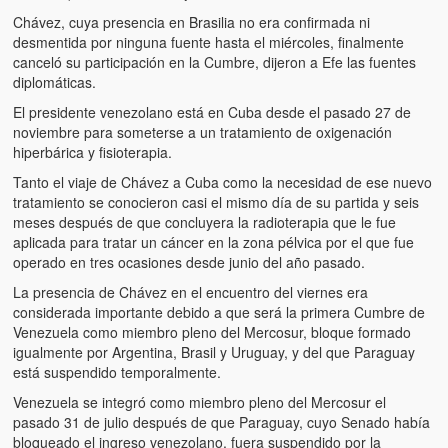
Artículos
Chávez, cuya presencia en Brasilia no era confirmada ni
desmentida por ninguna fuente hasta el miércoles, finalmente
El Tipo y los Rojos en Los Teques (The Jerk and the Reds in Lo
canceló su participación en la Cumbre, dijeron a Efe las fuentes
Teques)
diplomáticas.
Hablé con Chavistas (I spoke with chavistas)
El presidente venezolano está en Cuba desde el pasado 27 de
noviembre para someterse a un tratamiento de oxigenación
La burla del Chavez “tan amante de los niños” (The mockery of
hiperbárica y fisioterapia.
Chavez “such a children lover”)
Tanto el viaje de Chávez a Cuba como la necesidad de ese nuevo
tratamiento se conocieron casi el mismo día de su partida y seis
Los niños de las calles de Venezuela (Children of the streets of
meses después de que concluyera la radioterapia que le fue
Venezuela)
aplicada para tratar un cáncer en la zona pélvica por el que fue
operado en tres ocasiones desde junio del año pasado.
Luis y El Mono… en armas (Luis and El Mono… armed)
La presencia de Chávez en el encuentro del viernes era
Puente Llaguno, Miraflores… ¿y Lina?
considerada importante debido a que será la primera Cumbre de
Venezuela como miembro pleno del Mercosur, bloque formado
Radio Emisoras y canales de televisión clausurados por el régi
igualmente por Argentina, Brasil y Uruguay, y del que Paraguay
de Chávez hasta el 2009
está suspendido temporalmente.
Venezuela se integró como miembro pleno del Mercosur el
Victimas del 11 de abril de 2002
pasado 31 de julio después de que Paraguay, cuyo Senado había
bloqueado el ingreso venezolano, fuera suspendido por la