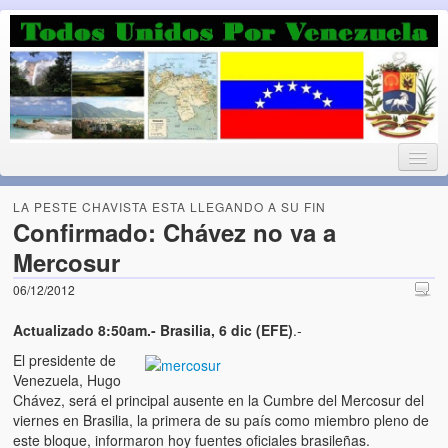
Luchando por la Democracia
Fuera el chavismo, la peor peste que le ha caido a esta tierra
LA PESTE CHAVISTA ESTA LLEGANDO A SU FIN
Confirmado: Chávez no va a
Mercosur
Home
06/12/2012
¡Bienvenido!
Actualizado 8:50am.- Brasilia, 6 dic (EFE)
.-
Todos Unidos por Venezuela te da la bienvenida a éste nuestro
El presidente de
Blog. (Todos Unidos por Venezuela welcomes you to our Blog)
Venezuela, Hugo
Chávez, será el principal ausente en la Cumbre del Mercosur del
Acerca de este blog (About this Blog)
viernes en Brasilia, la primera de su país como miembro pleno de
este bloque, informaron hoy fuentes oficiales brasileñas.