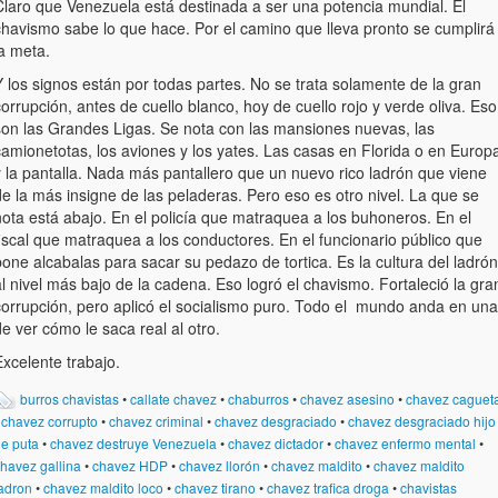
Claro que Venezuela está destinada a ser una potencia mundial. El
chavismo sabe lo que hace. Por el camino que lleva pronto se cumplirá
a meta.
 los signos están por todas partes. No se trata solamente de la gran
orrupción, antes de cuello blanco, hoy de cuello rojo y verde oliva. Eso
son las Grandes Ligas. Se nota con las mansiones nuevas, las
camionetotas, los aviones y los yates. Las casas en Florida o en Europ
y la pantalla. Nada más pantallero que un nuevo rico ladrón que viene
e la más insigne de las peladeras. Pero eso es otro nivel. La que se
nota está abajo. En el policía que matraquea a los buhoneros. En el
iscal que matraquea a los conductores. En el funcionario público que
one alcabalas para sacar su pedazo de tortica. Es la cultura del ladrón
l nivel más bajo de la cadena. Eso logró el chavismo. Fortaleció la gra
corrupción, pero aplicó el socialismo puro. Todo el mundo anda en una
e ver cómo le saca real al otro.
xcelente trabajo.
burros chavistas
•
callate chavez
•
chaburros
•
chavez asesino
•
chavez caguet
•
chavez corrupto
•
chavez criminal
•
chavez desgraciado
•
chavez desgraciado hijo
e puta
•
chavez destruye Venezuela
•
chavez dictador
•
chavez enfermo mental
•
havez gallina
•
chavez HDP
•
chavez llorón
•
chavez maldito
•
chavez maldito
adron
•
chavez maldito loco
•
chavez tirano
•
chavez trafica droga
•
chavistas