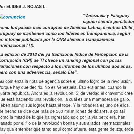
Por ELIDES J. ROJAS L.
“Venezuela y Paraguay
siguen siendo percibido
como los países más corruptos de América Latina, mientras Chile 
Uruguay se mantienen como los líderes en transparencia, según
un informe publicado por la ONG alemana Transparencia
nternacional (TI).
La edición de 2012 del ya tradicional Índice de Percepción de la
Corrupción (CPI) de TI ofrece un ranking regional con pocas
variaciones con respecto a los informes de los últimos dos años,
pero con una advertencia, señaló Efe”.
sí comienza la nota de agencia sobre el último logro de la revolución.
Porque hay que decirlo. No es Venezuela. Eso era antes, cuando la
uarta república. Ahora es la revolución. Si de verdad el chavismo cree
que está haciendo una revolución, la cual es una mamadera de gallo,
eben asumir sus logros hasta el tope. Y la robadera es uno de ellos.
De hecho se dice que más de 500 mil millones de dólares, algo así
omo la mitad de lo que ha ingresado solo por la vía petrolera, han
asado por el filo de la revolución bonita y sus aliados internacionales.
Hay que entender que tanto aquí como afuera, esta gente de izquierda