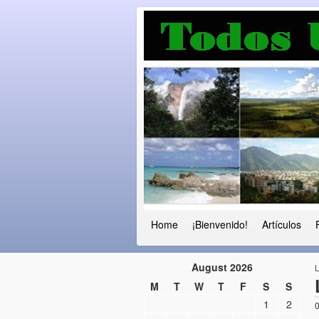
Luchando por l
Fuera el chavismo, la peor peste que
Home
¡Bienvenido!
Artículos
August 2026
M
T
W
T
F
S
S
1
2
0