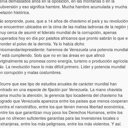
tenía demasiados años en la oposición, en las montañas o en la
subversión y eso significa hambre. Mucha hambre acumulada y mucha
elazón histórica.
No sorprende, pues, que a 14 años de chavismo el país y su revolución
se encuentren ubicados en la cima de las mafias ladronas de la región 
muy cerca de asumir el liderato mundial de la corrupción, apenas
superados hoy en día por paisitos africanos que pronto sabrán lo que e
order el polvo de la derrota. Ya lo había dicho
micomandantepresidente: haremos de Venezuela una potencia mundial
Y está cumpliendo. Solo que no en las áreas en que afincó
originalmente su promesa como energía, turismo o producción agrícola
o. La revolución hace lo más difícil primero. Líder y potencia mundial
en corrupción y malas costumbres.
Ocurre que ese tipo de estudios anuales de carácter mundial han
entrado en una especie de fijación por Venezuela. La mano chavista
llama mucho la atención, la gerencia tipo locademia del chavismo ha
logrado que Venezuela aparezca entre los países que menos cooperan
ontra el narcotráfico, entre los que tienen menos libertad económica,
entre los que garantizan muy poco los Derechos Humanos, entre los
ue no ofrecen suficientes garantías para las inversiones locales o
xtranjeras, entre los más peligrosos, entre los más violentos. Y así.