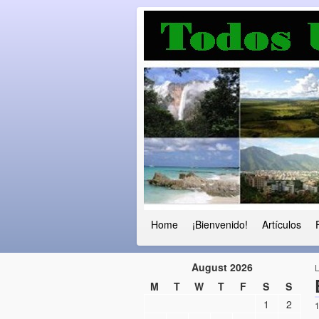
Luchando por l
Fuera el chavismo, la peor peste que
Home
¡Bienvenido!
Artículos
August 2026
M
T
W
T
F
S
S
1
2
1