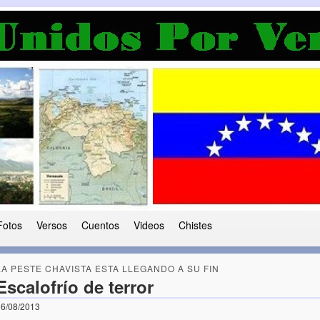
a Democracia
 le ha caido a esta tierra
Fotos
Versos
Cuentos
Videos
Chistes
LA PESTE CHAVISTA ESTA LLEGANDO A SU FIN
Escalofrío de terror
6/08/2013