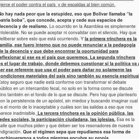
ejerce el poder contra el país y de espaldas al bien común.
No hay nada peor que la estupidez, eso que Bolívar llamaba “la
patria boba”, que concede, acepta y cede sus espacios de
decencia y de realismo.
Lo ocurrido en la Asamblea es simplemente
ntolerable. No se puede aceptar ni convalidar con el silencio. Hay que
deliberar sobre esto que está ocurriendo. Y
la primera trinchera es la
familia, ese fuero interno que no puede renunciar a la pedagogía
de la decencia y que debe encontrar la oportunidad para
reflexionar si ese es el país que queremos. La segunda trinchera
es el lugar de trabajo, donde debemos cuestionar si la política va 
ser ese referente que usa el poder para dañar no solamente las
condiciones materiales del país sino también su esencia espiritual
Estoy seguro que nadie está conforme con transformar el debate
úblico en un intercambio fecal, no solo en la forma como se discute
ino también en el fondo de lo que se discute. Pero hay que plantearlo
con la persistencia de un apóstol, sin miedos y buscando imaginar cual
s el monto de lo inaceptable y cuáles son las salidas a eso que nos
parece inadmisible.
La tercera trinchera es la opinión pública, las
redes sociales, la participación ciudadana, las iglesias.
Esa es la
calle que muchos piden y que deben ser los resonadores de nuestra
indignación.
Que el régimen sepa que repudiamos esa forma de
enchiquerarnos a todos mientras encubre su propia