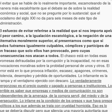
el evitar que se hable de lo realmente importante, escamoteando de la
manera más escalofriante que el debate se de sobre la realidad
conómica y social, que no se pregunte por lo sustancial: que el
ocialismo del siglo XXI no da para seis meses de este tipo de
dministración.
El esfuerzo de evitar referirse a la realidad que si nos importa apel
al peor camino, a la igualación escatológica, a la negación de una
alternativa moralmente superior, al presentarnos como que si
todos fuéramos igualmente culpables, cómplices y partícipes de
un fracaso que solo ellos han provocado, pero cuyas
consecuencias nos atacan a todos.
El chasco está en todas esas
promesas defraudadas por la corrupción y la incapacidad, no en esas
invocaciones moralinas sobre la probidad personal de unos y otros. El
error está en lo que provoca inflación, escasez, apagones, crímenes,
violencia, desempleo y pérdida de oportunidades. Lo infamante es la
trampa y el ventajismo ejercido con descaro.
Lo verdaderamente
vergonzoso es el precio puesto y pagado a personas e instituciones. Lo
terrible es saber que empresas y medios de comunicación no son
independientes de la amenaza, de la compra servil, del miedo y de la
persecución. Lo infame es la condición de los presos y que haya preso
olíticos a los que además se trata con crueldad homicida. Eso es lo
ue se debería discutir pero que silencia una mayoría autoritaria que