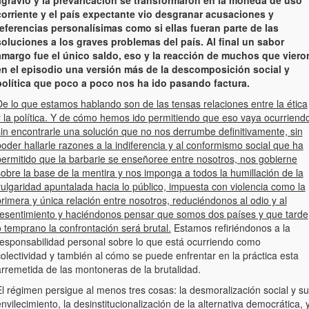
corriente y el país expectante vio desgranar acusaciones y
referencias personalísimas como si ellas fueran parte de las
soluciones a los graves problemas del país. Al final un sabor
amargo fue el único saldo, eso y la reacción de muchos que viero
en el episodio una versión más de la descomposición social y
política que poco a poco nos ha ido pasando factura.
De lo que estamos hablando son de las tensas relaciones entre la ética
y la política. Y de cómo hemos ido permitiendo que eso vaya ocurriend
sin encontrarle una solución que no nos derrumbe definitivamente, sin
oder hallarle razones a la indiferencia y al conformismo social que ha
permitido que la barbarie se enseñoree entre nosotros, nos gobierne
obre la base de la mentira y nos imponga a todos la humillación de la
vulgaridad apuntalada hacia lo público, impuesta con violencia como la
rimera y única relación entre nosotros, reduciéndonos al odio y al
resentimiento y haciéndonos pensar que somos dos países y que tarde
 temprano la confrontación será brutal.
Estamos refiriéndonos a la
responsabilidad personal sobre lo que está ocurriendo como
olectividad y también al cómo se puede enfrentar en la práctica esta
arremetida de las montoneras de la brutalidad.
l régimen persigue al menos tres cosas: la desmoralización social y su
nvilecimiento, la desinstitucionalización de la alternativa democrática, 