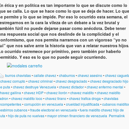
En ética y en política es tan importante lo que se discute como lo
que se calla. Lo que se hace como lo que se deja de hacer. Lo qu
se permite y lo que se impide. Por eso lo ocurrido esta semana, el
restregarnos en la cara la vileza de un debate a la vez brutal y
también fútil no puede dejarse pasar como anécdota. Debe tener
una respuesta social que nos deslinde de la complicidad y el
conformismo, que nos permita narrarnos con un vigoroso “yo no
fui” que nos salve ante la historia que van a relatar nuestros hijos
Lo ocurrido estremece por primitivo, pero también por haberlo
permitido. Y eso es lo que no puede seguir ocurriendo.
burros chavistas
•
callate chavez
•
chaburros
•
chavez asesino
•
chavez caguet
•
chavez corrupto
•
chavez criminal
•
chavez desgraciado
•
chavez desgraciado hijo
e puta
•
chavez destruye Venezuela
•
chavez dictador
•
chavez enfermo mental
•
havez gallina
•
chavez HDP
•
chavez llorón
•
chavez maldito
•
chavez maldito
adron
•
chavez maldito loco
•
chavez tirano
•
chavez trafica droga
•
chavistas
ncompetentes
•
corrupción en venezuela
•
crueldad injustificada
•
cubanos maldito
•
esbirros cubanos
•
fraude electoral en venezuela
•
fuera maldito chavez hijo de
uta
•
hijo de puta no vuelvas
•
mayor crimen financiero de venezuela
Permalink