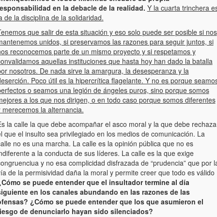
responsabilidad en la debacle de la realidad.
Y la cuarta trinchera e
a de la disciplina de la solidaridad.
enemos que salir de esta situación y eso solo puede ser posible si nos
mantenemos unidos, si preservamos las razones para seguir juntos, si
nos reconocemos parte de un mismo proyecto y si respetamos y
convalidamos aquellas instituciones que hasta hoy han dado la batalla
por nosotros. De nada sirve la amargura, la desesperanza y la
eserción. Poco útil es la hipercrítica flagelante. Y no es porque seamo
perfectos o seamos una legión de ángeles puros, sino porque somos
mejores a los que nos dirigen, o en todo caso porque somos diferentes
y merecemos la alternancia.
Es la calle la que debe acompañar el asco moral y la que debe rechaza
l que el insulto sea privilegiado en los medios de comunicación. La
alle no es una marcha. La calle es la opinión pública que no es
ndiferente a la conducta de sus líderes. La calle es la que exige
congruenciua y no esa complicidad disfrazada de “prudencia” que por l
ía de la permisividad daña la moral y permite creer que todo es válido
¿Cómo se puede entender que el insultador termine al día
siguiente en los canales abundando en las razones de las
ofensas? ¿Cómo se puede entender que los que asumieron el
riesgo de denunciarlo hayan sido silenciados?