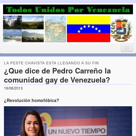
Luchando por la Democracia
Fuera el chavismo, la peor peste que le ha caido a esta tierra
LA PESTE CHAVISTA ESTA LLEGANDO A SU FIN
¿Que dice de Pedro Carreño la
comunidad gay de Venezuela?
Home
16/08/2013
¡Bienvenido!
¿Revolución homofóbica?
Todos Unidos por Venezuela te da la bienvenida a éste nuestro
Blog. (Todos Unidos por Venezuela welcomes you to our Blog)
Acerca de este blog (About this Blog)