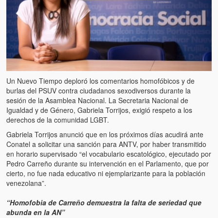
Artículos
El Tipo y los Rojos en Los Teques (The Jerk and the Reds in Lo
Teques)
Hablé con Chavistas (I spoke with chavistas)
La burla del Chavez “tan amante de los niños” (The mockery of
Un Nuevo Tiempo deploró los comentarios homofóbicos y de
Chavez “such a children lover”)
burlas del PSUV contra ciudadanos sexodiversos durante la
sesión de la Asamblea Nacional. La Secretaria Nacional de
Los niños de las calles de Venezuela (Children of the streets of
Igualdad y de Género, Gabriela Torrijos, exigió respeto a los
Venezuela)
derechos de la comunidad LGBT.
Luis y El Mono… en armas (Luis and El Mono… armed)
Gabriela Torrijos anunció que en los próximos días acudirá ante
Conatel a solicitar una sanción para ANTV, por haber transmitido
Puente Llaguno, Miraflores… ¿y Lina?
en horario supervisado “el vocabulario escatológico, ejecutado por
Pedro Carreño durante su intervención en el Parlamento, que por
Radio Emisoras y canales de televisión clausurados por el régi
cierto, no fue nada educativo ni ejemplarizante para la población
de Chávez hasta el 2009
venezolana”.
Victimas del 11 de abril de 2002
“Homofobia de Carreño demuestra la falta de seriedad que
abunda en la AN”