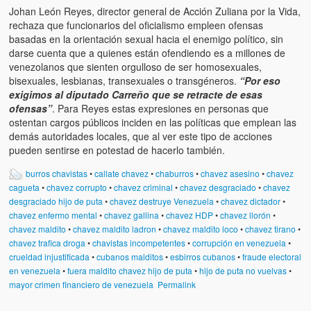
Johan León Reyes, director general de Acción Zuliana por la Vida,
rechaza que funcionarios del oficialismo empleen ofensas
basadas en la orientación sexual hacia el enemigo político, sin
darse cuenta que a quienes están ofendiendo es a millones de
venezolanos que sienten orgulloso de ser homosexuales,
bisexuales, lesbianas, transexuales o transgéneros.
“Por eso
exigimos al diputado Carreño que se retracte de esas
ofensas”
. Para Reyes estas expresiones en personas que
ostentan cargos públicos inciden en las políticas que emplean las
demás autoridades locales, que al ver este tipo de acciones
pueden sentirse en potestad de hacerlo también.
burros chavistas
•
callate chavez
•
chaburros
•
chavez asesino
•
chavez
cagueta
•
chavez corrupto
•
chavez criminal
•
chavez desgraciado
•
chavez
desgraciado hijo de puta
•
chavez destruye Venezuela
•
chavez dictador
•
chavez enfermo mental
•
chavez gallina
•
chavez HDP
•
chavez llorón
•
chavez maldito
•
chavez maldito ladron
•
chavez maldito loco
•
chavez tirano
•
chavez trafica droga
•
chavistas incompetentes
•
corrupción en venezuela
•
crueldad injustificada
•
cubanos malditos
•
esbirros cubanos
•
fraude electoral
en venezuela
•
fuera maldito chavez hijo de puta
•
hijo de puta no vuelvas
•
mayor crimen financiero de venezuela
Permalink