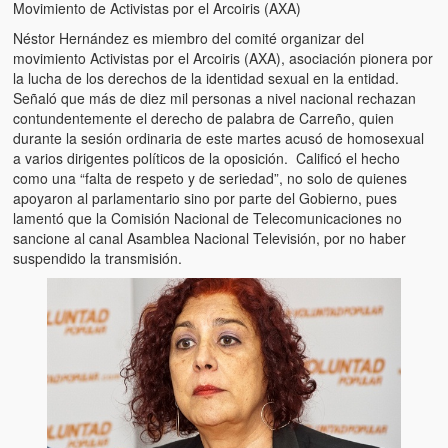
Víctimas del régimen dictatorial de Chávez desde que tomó el
Movimiento de Activistas por el Arcoiris (AXA)
poder hasta el 31 de diciembre de 2009
Néstor Hernández es miembro del comité organizar del
movimiento Activistas por el Arcoiris (AXA), asociación pionera por
Víctimas inocentes de la violencia castrista del 4 de Febrero de
la lucha de los derechos de la identidad sexual en la entidad.
1992
Señaló que más de diez mil personas a nivel nacional rechazan
contundentemente el derecho de palabra de Carreño, quien
¡¡¡Miserable traidor, mira a tu pueblo!!! (Despicable traitor, look a
durante la sesión ordinaria de este martes acusó de homosexual
your country!!!)
a varios dirigentes políticos de la oposición. Calificó el hecho
como una “falta de respeto y de seriedad”, no solo de quienes
Fotos
apoyaron al parlamentario sino por parte del Gobierno, pues
lamentó que la Comisión Nacional de Telecomunicaciones no
Versos
sancione al canal Asamblea Nacional Televisión, por no haber
suspendido la transmisión.
Cuentos
Videos
Chistes