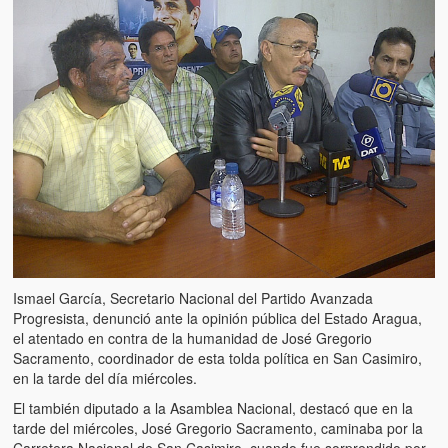
Artículos
El Tipo y los Rojos en Los Teques (The Jerk and the Reds in Lo
Teques)
Hablé con Chavistas (I spoke with chavistas)
La burla del Chavez “tan amante de los niños” (The mockery of
Chavez “such a children lover”)
Los niños de las calles de Venezuela (Children of the streets of
Venezuela)
Luis y El Mono… en armas (Luis and El Mono… armed)
Ismael García, Secretario Nacional del Partido Avanzada
Puente Llaguno, Miraflores… ¿y Lina?
Progresista, denunció ante la opinión pública del Estado Aragua,
el atentado en contra de la humanidad de José Gregorio
Radio Emisoras y canales de televisión clausurados por el régi
Sacramento, coordinador de esta tolda política en San Casimiro,
de Chávez hasta el 2009
en la tarde del día miércoles.
El también diputado a la Asamblea Nacional, destacó que en la
Victimas del 11 de abril de 2002
tarde del miércoles, José Gregorio Sacramento, caminaba por la