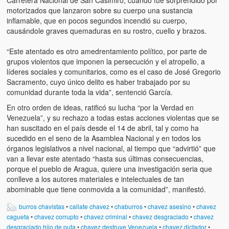
Carretera Nacional de San Casimiro, cuando fue sorprendido por
Víctimas del régimen dictatorial de Chávez desde que tomó el
motorizados que lanzaron sobre su cuerpo una sustancia
poder hasta el 31 de diciembre de 2009
inflamable, que en pocos segundos incendió su cuerpo,
causándole graves quemaduras en su rostro, cuello y brazos.
Víctimas inocentes de la violencia castrista del 4 de Febrero de
1992
“Este atentado es otro amedrentamiento político, por parte de
grupos violentos que imponen la persecución y el atropello, a
¡¡¡Miserable traidor, mira a tu pueblo!!! (Despicable traitor, look a
líderes sociales y comunitarios, como es el caso de José Gregorio
your country!!!)
Sacramento, cuyo único delito es haber trabajado por su
comunidad durante toda la vida”, sentenció García.
Fotos
En otro orden de ideas, ratificó su lucha “por la Verdad en
Versos
Venezuela”, y su rechazo a todas estas acciones violentas que se
han suscitado en el país desde el 14 de abril, tal y como ha
Cuentos
sucedido en el seno de la Asamblea Nacional y en todos los
órganos legislativos a nivel nacional, al tiempo que “advirtió” que
Videos
van a llevar este atentado “hasta sus últimas consecuencias,
porque el pueblo de Aragua, quiere una investigación seria que
conlleve a los autores materiales e intelectuales de tan
Chistes
abominable que tiene conmovida a la comunidad”, manifestó.
burros chavistas
•
callate chavez
•
chaburros
•
chavez asesino
•
chavez
cagueta
•
chavez corrupto
•
chavez criminal
•
chavez desgraciado
•
chavez
desgraciado hijo de puta
•
chavez destruye Venezuela
•
chavez dictador
•