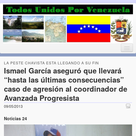
Luchando por la Democracia
Fuera el chavismo, la peor peste que le ha caido a esta tierra
LA PESTE CHAVISTA ESTA LLEGANDO A SU FIN
Ismael García aseguró que llevará
“hasta las últimas consecuencias”
Home
caso de agresión al coordinador de
¡Bienvenido!
Avanzada Progresista
Todos Unidos por Venezuela te da la bienvenida a éste nuestro
09/05/2013
Blog. (Todos Unidos por Venezuela welcomes you to our Blog)
Noticias 24
Acerca de este blog (About this Blog)