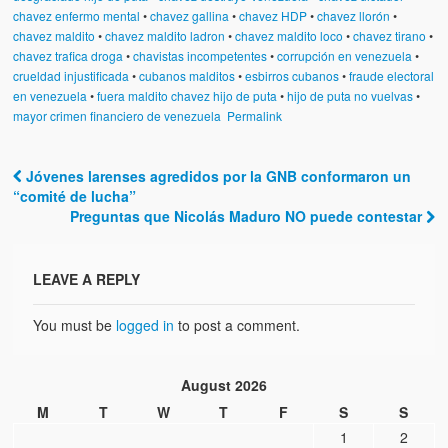
chavez enfermo mental
•
chavez gallina
•
chavez HDP
•
chavez llorón
•
chavez maldito
•
chavez maldito ladron
•
chavez maldito loco
•
chavez tirano
•
chavez trafica droga
•
chavistas incompetentes
•
corrupción en venezuela
•
crueldad injustificada
•
cubanos malditos
•
esbirros cubanos
•
fraude electoral
en venezuela
•
fuera maldito chavez hijo de puta
•
hijo de puta no vuelvas
•
mayor crimen financiero de venezuela
Permalink
Jóvenes larenses agredidos por la GNB conformaron un
Post navigation
“comité de lucha”
Preguntas que Nicolás Maduro NO puede contestar
LEAVE A REPLY
You must be
logged in
to post a comment.
August 2026
M
T
W
T
F
S
S
1
2