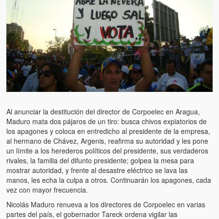
Artículos
El Tipo y los Rojos en Los Teques (The Jerk and the Reds in Lo
Teques)
Hablé con Chavistas (I spoke with chavistas)
La burla del Chavez “tan amante de los niños” (The mockery of
Chavez “such a children lover”)
Los niños de las calles de Venezuela (Children of the streets of
Venezuela)
Al anunciar la destitución del director de Corpoelec en Aragua,
Maduro mata dos pájaros de un tiro: busca chivos expiatorios de
los apagones y coloca en entredicho al presidente de la empresa,
Luis y El Mono… en armas (Luis and El Mono… armed)
al hermano de Chávez, Argenis, reafirma su autoridad y les pone
un límite a los herederos políticos del presidente, sus verdaderos
Puente Llaguno, Miraflores… ¿y Lina?
rivales, la familia del difunto presidente; golpea la mesa para
mostrar autoridad, y frente al desastre eléctrico se lava las
Radio Emisoras y canales de televisión clausurados por el régi
manos, les echa la culpa a otros. Continuarán los apagones, cada
de Chávez hasta el 2009
vez con mayor frecuencia.
Victimas del 11 de abril de 2002
Nicolás Maduro renueva a los directores de Corpoelec en varias
partes del país, el gobernador Tareck ordena vigilar las