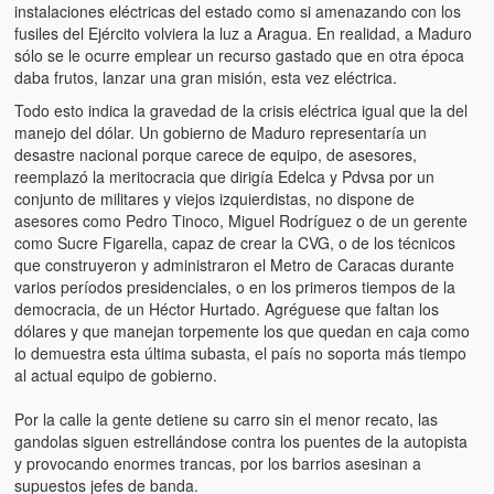
Víctimas del régimen dictatorial de Chávez desde que tomó el
instalaciones eléctricas del estado como si amenazando con los
poder hasta el 31 de diciembre de 2009
fusiles del Ejército volviera la luz a Aragua. En realidad, a Maduro
sólo se le ocurre emplear un recurso gastado que en otra época
Víctimas inocentes de la violencia castrista del 4 de Febrero de
daba frutos, lanzar una gran misión, esta vez eléctrica.
1992
Todo esto indica la gravedad de la crisis eléctrica igual que la del
manejo del dólar. Un gobierno de Maduro representaría un
¡¡¡Miserable traidor, mira a tu pueblo!!! (Despicable traitor, look a
desastre nacional porque carece de equipo, de asesores,
your country!!!)
reemplazó la meritocracia que dirigía Edelca y Pdvsa por un
conjunto de militares y viejos izquierdistas, no dispone de
Fotos
asesores como Pedro Tinoco, Miguel Rodríguez o de un gerente
como Sucre Figarella, capaz de crear la CVG, o de los técnicos
Versos
que construyeron y administraron el Metro de Caracas durante
varios períodos presidenciales, o en los primeros tiempos de la
Cuentos
democracia, de un Héctor Hurtado. Agréguese que faltan los
dólares y que manejan torpemente los que quedan en caja como
Videos
lo demuestra esta última subasta, el país no soporta más tiempo
al actual equipo de gobierno.
Chistes
Por la calle la gente detiene su carro sin el menor recato, las
gandolas siguen estrellándose contra los puentes de la autopista
y provocando enormes trancas, por los barrios asesinan a
supuestos jefes de banda.