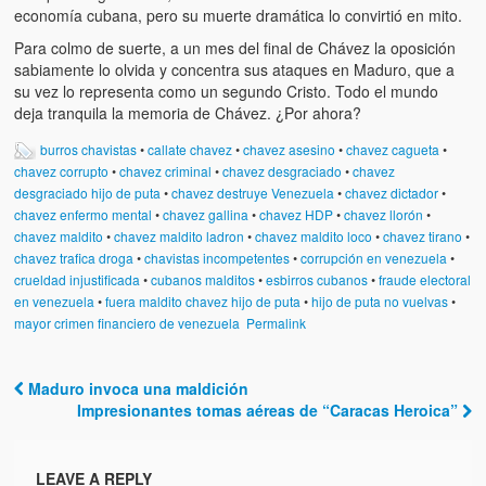
economía cubana, pero su muerte dramática lo convirtió en mito.
Para colmo de suerte, a un mes del final de Chávez la oposición
sabiamente lo olvida y concentra sus ataques en Maduro, que a
su vez lo representa como un segundo Cristo. Todo el mundo
deja tranquila la memoria de Chávez. ¿Por ahora?
burros chavistas
•
callate chavez
•
chavez asesino
•
chavez cagueta
•
chavez corrupto
•
chavez criminal
•
chavez desgraciado
•
chavez
desgraciado hijo de puta
•
chavez destruye Venezuela
•
chavez dictador
•
chavez enfermo mental
•
chavez gallina
•
chavez HDP
•
chavez llorón
•
chavez maldito
•
chavez maldito ladron
•
chavez maldito loco
•
chavez tirano
•
chavez trafica droga
•
chavistas incompetentes
•
corrupción en venezuela
•
crueldad injustificada
•
cubanos malditos
•
esbirros cubanos
•
fraude electoral
en venezuela
•
fuera maldito chavez hijo de puta
•
hijo de puta no vuelvas
•
mayor crimen financiero de venezuela
Permalink
Maduro invoca una maldición
Post navigation
Impresionantes tomas aéreas de “Caracas Heroica”
LEAVE A REPLY