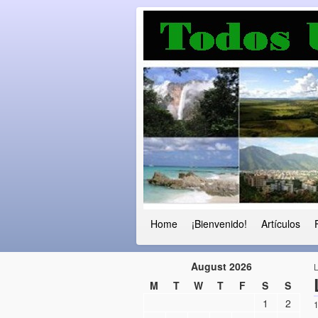
Luchando por l
Fuera el chavismo, la peor peste que
Home
¡Bienvenido!
Artículos
August 2026
M
T
W
T
F
S
S
1
2
1