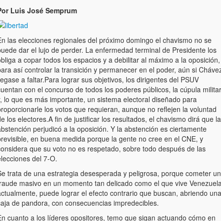
Por Luis José Semprum
En las elecciones regionales del próximo domingo el chavismo no se
puede dar el lujo de perder. La enfermedad terminal de Presidente los
bliga a copar todos los espacios y a debilitar al máximo a la oposición,
ara así controlar la transición y permanecer en el poder, aún si Cháve
legase a faltar.Para lograr sus objetivos, los dirigentes del PSUV
uentan con el concurso de todos los poderes públicos, la cúpula milita
y, lo que es más importante, un sistema electoral diseñado para
roporcionarle los votos que requieran, aunque no reflejen la voluntad
e los electores.A fin de justificar los resultados, el chavismo dirá que la
bstención perjudicó a la oposición. Y la abstención es ciertamente
previsible, en buena medida porque la gente no cree en el CNE, y
considera que su voto no es respetado, sobre todo después de las
elecciones del 7-O.
Se trata de una estrategia desesperada y peligrosa, porque cometer un
fraude masivo en un momento tan delicado como el que vive Venezuel
actualmente, puede lograr el efecto contrario que buscan, abriendo un
caja de pandora, con consecuencias impredecibles.
En cuanto a los líderes opositores, temo que sigan actuando cómo en