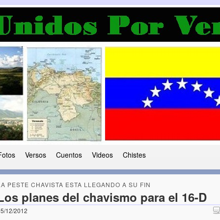
a Democracia
 le ha caido a esta tierra
Fotos
Versos
Cuentos
Videos
Chistes
LA PESTE CHAVISTA ESTA LLEGANDO A SU FIN
Los planes del chavismo para el 16-D
5/12/2012