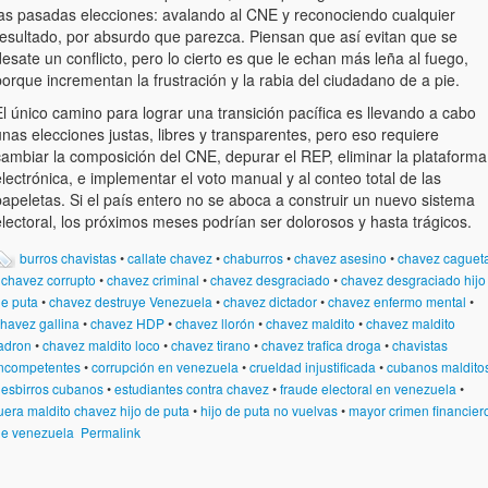
las pasadas elecciones: avalando al CNE y reconociendo cualquier
resultado, por absurdo que parezca. Piensan que así evitan que se
esate un conflicto, pero lo cierto es que le echan más leña al fuego,
orque incrementan la frustración y la rabia del ciudadano de a pie.
l único camino para lograr una transición pacífica es llevando a cabo
nas elecciones justas, libres y transparentes, pero eso requiere
cambiar la composición del CNE, depurar el REP, eliminar la plataforma
lectrónica, e implementar el voto manual y al conteo total de las
apeletas. Si el país entero no se aboca a construir un nuevo sistema
lectoral, los próximos meses podrían ser dolorosos y hasta trágicos.
burros chavistas
•
callate chavez
•
chaburros
•
chavez asesino
•
chavez caguet
•
chavez corrupto
•
chavez criminal
•
chavez desgraciado
•
chavez desgraciado hijo
e puta
•
chavez destruye Venezuela
•
chavez dictador
•
chavez enfermo mental
•
havez gallina
•
chavez HDP
•
chavez llorón
•
chavez maldito
•
chavez maldito
adron
•
chavez maldito loco
•
chavez tirano
•
chavez trafica droga
•
chavistas
ncompetentes
•
corrupción en venezuela
•
crueldad injustificada
•
cubanos maldito
•
esbirros cubanos
•
estudiantes contra chavez
•
fraude electoral en venezuela
•
uera maldito chavez hijo de puta
•
hijo de puta no vuelvas
•
mayor crimen financier
e venezuela
Permalink