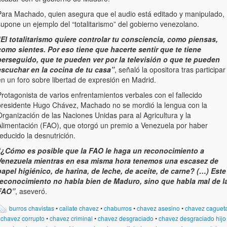
Para Machado, quien asegura que el audio está editado y manipulado,
supone un ejemplo del “totalitarismo” del gobierno venezolano.
“El totalitarismo quiere controlar tu consciencia, como piensas,
como sientes. Por eso tiene que hacerte sentir que te tiene
perseguido, que te pueden ver por la televisión o que te pueden
escuchar en la cocina de tu casa”
, señaló la opositora tras participar
en un foro sobre libertad de expresión en Madrid.
rotagonista de varios enfrentamientos verbales con el fallecido
presidente Hugo Chávez, Machado no se mordió la lengua con la
rganización de las Naciones Unidas para al Agricultura y la
Alimentación (FAO), que otorgó un premio a Venezuela por haber
educido la desnutrición.
“¿Cómo es posible que la FAO le haga un reconocimiento a
Venezuela mientras en esa misma hora tenemos una escasez de
papel higiénico, de harina, de leche, de aceite, de carne? (…) Este
reconocimiento no habla bien de Maduro, sino que habla mal de l
FAO”
, aseveró.
burros chavistas
•
callate chavez
•
chaburros
•
chavez asesino
•
chavez caguet
•
chavez corrupto
•
chavez criminal
•
chavez desgraciado
•
chavez desgraciado hijo