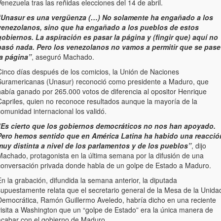
enezuela tras las reñidas elecciones del 14 de abril.
“Unasur es una vergüenza (…) No solamente ha engañado a los
venezolanos, sino que ha engañado a los pueblos de estos
gobiernos. La aspiración es pasar la página y (fingir que) aquí no
pasó nada. Pero los venezolanos no vamos a permitir que se pase
la página”
, aseguró Machado.
Cinco días después de los comicios, la Unión de Naciones
Suramericanas (Unasur) reconoció como presidente a Maduro, que
había ganado por 265.000 votos de diferencia al opositor Henrique
Capriles, quien no reconoce resultados aunque la mayoría de la
omunidad internacional los validó.
“Es cierto que los gobiernos democráticos no nos han apoyado.
Pero hemos sentido que en América Latina ha habido una reacció
muy distinta a nivel de los parlamentos y de los pueblos”
, dijo
Machado, protagonista en la última semana por la difusión de una
conversación privada donde habla de un golpe de Estado a Maduro.
n la grabación, difundida la semana anterior, la diputada
supuestamente relata que el secretario general de la Mesa de la Unida
Democrática, Ramón Guillermo Aveledo, habría dicho en una reciente
visita a Washington que un “golpe de Estado” era la única manera de
acabar con el gobierno de Maduro.