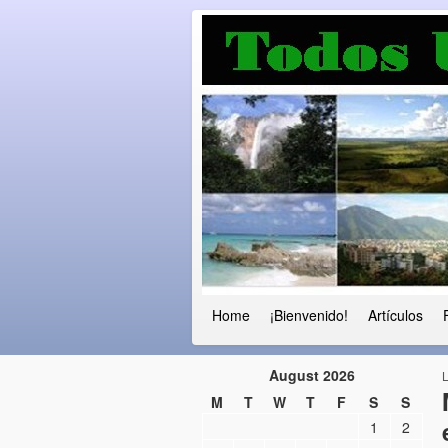
Luchando por l
Fuera el chavismo, la peor peste que
Home
¡Bienvenido!
Artículos
August 2026
M
T
W
T
F
S
S
1
2