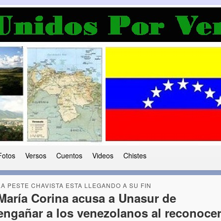
a Democracia
 le ha caido a esta tierra
Fotos
Versos
Cuentos
Videos
Chistes
LA PESTE CHAVISTA ESTA LLEGANDO A SU FIN
María Corina acusa a Unasur de
engañar a los venezolanos al reconoce