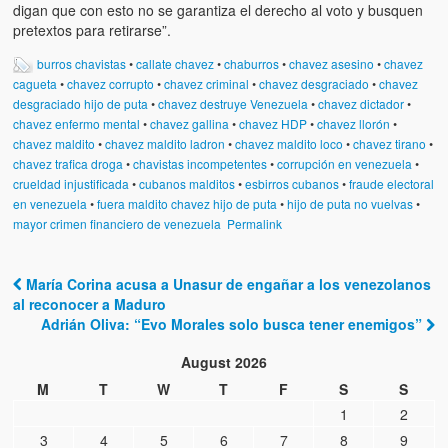
digan que con esto no se garantiza el derecho al voto y busquen
pretextos para retirarse”.
burros chavistas
•
callate chavez
•
chaburros
•
chavez asesino
•
chavez
cagueta
•
chavez corrupto
•
chavez criminal
•
chavez desgraciado
•
chavez
desgraciado hijo de puta
•
chavez destruye Venezuela
•
chavez dictador
•
chavez enfermo mental
•
chavez gallina
•
chavez HDP
•
chavez llorón
•
chavez maldito
•
chavez maldito ladron
•
chavez maldito loco
•
chavez tirano
•
chavez trafica droga
•
chavistas incompetentes
•
corrupción en venezuela
•
crueldad injustificada
•
cubanos malditos
•
esbirros cubanos
•
fraude electoral
en venezuela
•
fuera maldito chavez hijo de puta
•
hijo de puta no vuelvas
•
mayor crimen financiero de venezuela
Permalink
María Corina acusa a Unasur de engañar a los venezolanos
Post navigation
al reconocer a Maduro
Adrián Oliva: “Evo Morales solo busca tener enemigos”
August 2026
M
T
W
T
F
S
S
1
2
3
4
5
6
7
8
9