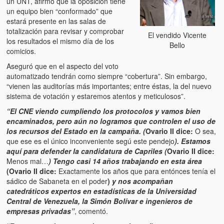
un UNT, afirmó que la oposición tiene
Artículos
un equipo bien “conformado” que
estará presente en las salas de
El Tipo y los Rojos en Los Teques (The Jerk and the Reds in Lo
totalización para revisar y comprobar
Teques)
El vendido Vicente
los resultados el mismo día de los
Bello
comicios.
Hablé con Chavistas (I spoke with chavistas)
Aseguró que en el aspecto del voto
La burla del Chavez “tan amante de los niños” (The mockery of
automatizado tendrán como siempre “cobertura”. Sin embargo,
Chavez “such a children lover”)
“vienen las auditorías más importantes; entre éstas, la del nuevo
sistema de votación y estaremos atentos y meticulosos”.
Los niños de las calles de Venezuela (Children of the streets of
“El CNE viendo cumpliendo los protocolos y vamos bien
Venezuela)
encaminados, pero aún no logramos que controlen el uso de
los recursos del Estado en la campaña. (
Ovario II dice:
O sea,
Luis y El Mono… en armas (Luis and El Mono… armed)
que ese es el único inconveniente segú este pendejo
). Estamos
aquí para defender la candidatura de Capriles (
Ovario II dice:
Puente Llaguno, Miraflores… ¿y Lina?
Menos mal…
) Tengo casi 14 años trabajando en esta área
(Ovario II dice:
Exactamente los años que para entónces tenía el
Radio Emisoras y canales de televisión clausurados por el régi
sádico de Sabaneta en el poder
)
y nos acompañan
de Chávez hasta el 2009
catedráticos expertos en estadísticas de la Universidad
Central de Venezuela, la Simón Bolívar e ingenieros de
Victimas del 11 de abril de 2002
empresas privadas”
, comentó.