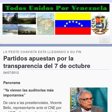
Luchando por la Democracia
Fuera el chavismo, la peor peste que le ha caido a esta tierra
LA PESTE CHAVISTA ESTA LLEGANDO A SU FIN
Partidos apuestan por la
transparencia del 7 de octubre
Home
04/07/2013
¡Bienvenido!
Panorama
Todos Unidos por Venezuela te da la bienvenida a éste nuestro
“Ya vienen las auditorías más
Blog. (Todos Unidos por Venezuela welcomes you to our Blog)
importantes”
De cara a las presidenciales, Vicente
Acerca de este blog (About this Blog)
Bello, representante ante el CNE por