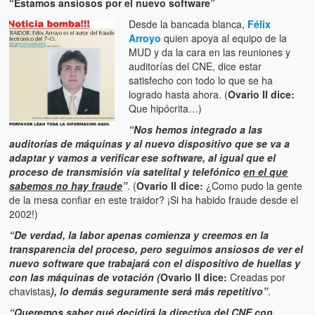
“Estamos ansiosos por el nuevo software”
Víctimas del régimen dictatorial de Chávez desde que tomó el
poder hasta el 31 de diciembre de 2009
Desde la bancada blanca,
Félix
Arroyo
quien apoya al equipo de la
Víctimas inocentes de la violencia castrista del 4 de Febrero de
MUD y da la cara en las reuniones y
1992
auditorías del CNE, dice estar
satisfecho con todo lo que se ha
¡¡¡Miserable traidor, mira a tu pueblo!!! (Despicable traitor, look a
logrado hasta ahora. (
Ovario II dice:
your country!!!)
Que hipócrita…)
“Nos hemos integrado a las
Fotos
auditorías de máquinas y al nuevo dispositivo que se va a
adaptar y vamos a verificar ese software, al igual que el
Versos
proceso de transmisión vía satelital y telefónico
en el que
sabemos no hay fraude
”
. (
Ovario II dice:
¿Como pudo la gente
Cuentos
de la mesa confiar en este traidor? ¡Si ha habido fraude desde el
2002!)
Videos
“De verdad, la labor apenas comienza y creemos en la
Chistes
transparencia del proceso, pero seguimos ansiosos de ver el
nuevo software que trabajará con el dispositivo de huellas y
con las máquinas de votación (
Ovario II dice:
Creadas por
chavistas
), lo demás seguramente será más repetitivo”
.
“Queremos saber qué decidirá la directiva del CNE con