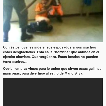
Artículos
El Tipo y los Rojos en Los Teques (The Jerk and the Reds in Lo
Teques)
Hablé con Chavistas (I spoke with chavistas)
La burla del Chavez “tan amante de los niños” (The mockery of
Chavez “such a children lover”)
Con éstos jovenes indefensos esposados si son machos
Los niños de las calles de Venezuela (Children of the streets of
estos desgraciados. Ésta es la “hombría” que abunda en el
Venezuela)
ejercito chavista. Que vergüenza. Estas bestias no pueden
tener madres…
Luis y El Mono… en armas (Luis and El Mono… armed)
Obviamente ya vimos para lo único que sirven estas gallinas
mariconas, para divertirse al estilo de Mario Silva.
Puente Llaguno, Miraflores… ¿y Lina?
Radio Emisoras y canales de televisión clausurados por el régi
de Chávez hasta el 2009
Victimas del 11 de abril de 2002