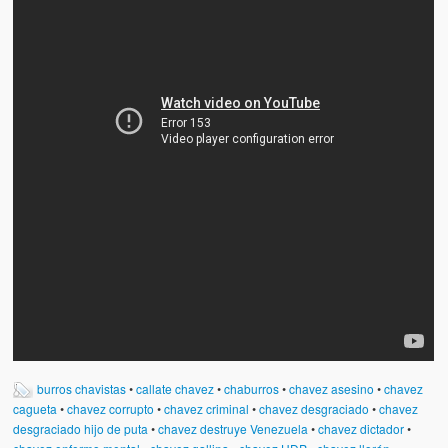
Víctimas del régimen dictatorial de Chávez desde que tomó el
poder hasta el 31 de diciembre de 2009
Víctimas inocentes de la violencia castrista del 4 de Febrero de
1992
¡¡¡Miserable traidor, mira a tu pueblo!!! (Despicable traitor, look a
your country!!!)
Fotos
Versos
Cuentos
Videos
Chistes
burros chavistas
•
callate chavez
•
chaburros
•
chavez asesino
•
chavez
cagueta
•
chavez corrupto
•
chavez criminal
•
chavez desgraciado
•
chavez
desgraciado hijo de puta
•
chavez destruye Venezuela
•
chavez dictador
•