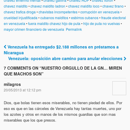
chavez enfermo mental
•
chavez gallina
•
chavez HDP
•
chavez llorón
•
chavez maldito
•
chavez maldito ladron
•
chavez maldito loco
•
chavez tirano
•
chavez trafica droga
•
chavistas incompetentes
•
corrupción en venezuela
•
crueldad injustificada
•
cubanos malditos
•
esbirros cubanos
•
fraude electoral
en venezuela
•
fuera maldito chavez hijo de puta
•
hijo de puta no vuelvas
•
mayor crimen financiero de venezuela
Permalink
Venezuela ha entregado $2.188 millones en préstamos a
Post navigation
Nicaragua
Venezuela: oposición abre camino para anular elecciones
7 COMMENTS ON “
NUESTRO ORGULLO DE LA GN… MIREN
QUE MACHOS SON
”
milagros
20/05/2013 at 12:12 pm
Dios, que bolas tienen esos miserables, no tienen piedad de ellos. Por
eso es que en las cárceles de Venezuela hay tantas muertes, uno por
los azotes y otros en manos de los mismos guardias que son mas
miserables que los que presos.