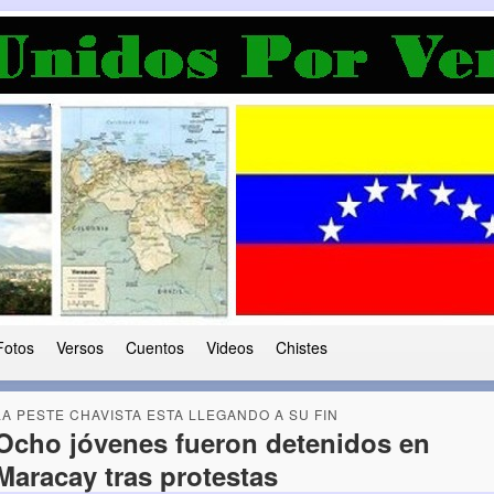
a Democracia
 le ha caido a esta tierra
Fotos
Versos
Cuentos
Videos
Chistes
LA PESTE CHAVISTA ESTA LLEGANDO A SU FIN
Ocho jóvenes fueron detenidos en
Maracay tras protestas