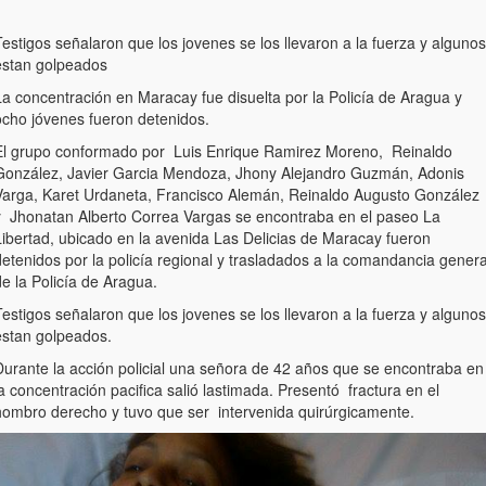
estigos señalaron que los jovenes se los llevaron a la fuerza y algunos
estan golpeados
La concentración en Maracay fue disuelta por la Policía de Aragua y
ocho jóvenes fueron detenidos.
El grupo conformado por Luis Enrique Ramirez Moreno, Reinaldo
González, Javier Garcia Mendoza, Jhony Alejandro Guzmán, Adonis
Varga, Karet Urdaneta, Francisco Alemán, Reinaldo Augusto González
y Jhonatan Alberto Correa Vargas se encontraba en el paseo La
Libertad, ubicado en la avenida Las Delicias de Maracay fueron
etenidos por la policía regional y trasladados a la comandancia genera
e la Policía de Aragua.
estigos señalaron que los jovenes se los llevaron a la fuerza y algunos
estan golpeados.
Durante la acción policial una señora de 42 años que se encontraba en
a concentración pacifica salió lastimada. Presentó fractura en el
hombro derecho y tuvo que ser intervenida quirúrgicamente.