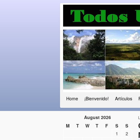
Luchando por l
Fuera el chavismo, la peor peste que
Home
¡Bienvenido!
Artículos
August 2026
M
T
W
T
F
S
S
1
2