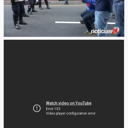
Artículos
El Tipo y los Rojos en Los Teques (The Jerk and the Reds in Lo
Teques)
Hablé con Chavistas (I spoke with chavistas)
La burla del Chavez “tan amante de los niños” (The mockery of
Chavez “such a children lover”)
Los niños de las calles de Venezuela (Children of the streets of
Venezuela)
Luis y El Mono… en armas (Luis and El Mono… armed)
Puente Llaguno, Miraflores… ¿y Lina?
Radio Emisoras y canales de televisión clausurados por el régi
de Chávez hasta el 2009
Victimas del 11 de abril de 2002