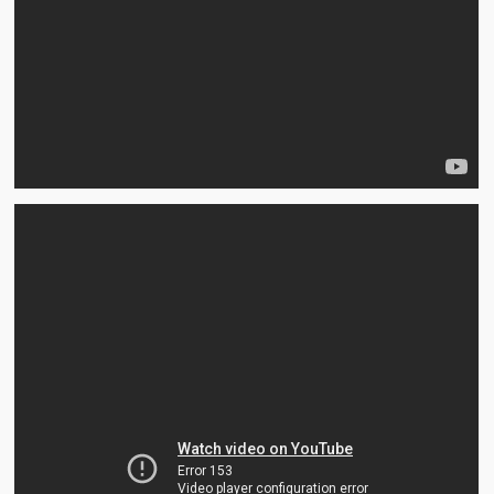
Víctimas del régimen dictatorial de Chávez desde que tomó el
poder hasta el 31 de diciembre de 2009
Víctimas inocentes de la violencia castrista del 4 de Febrero de
1992
¡¡¡Miserable traidor, mira a tu pueblo!!! (Despicable traitor, look a
your country!!!)
Fotos
Versos
Cuentos
Videos
Chistes