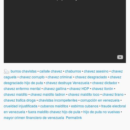
burros chavistas
•
callate chavez
•
chaburros
•
chavez asesino
•
chavez
cagueta
•
chavez corrupto
•
chavez criminal
•
chavez desgraciado
•
chavez
desgraciado hijo de puta
•
chavez destruye Venezuela
•
chavez dictador
•
chavez enfermo mental
•
chavez gallina
•
chavez HDP
•
chavez llorón
•
chavez maldito
•
chavez maldito ladron
•
chavez maldito loco
•
chavez tirano
•
chavez trafica droga
•
chavistas incompetentes
•
corrupción en venezuela
•
crueldad injustificada
•
cubanos malditos
•
esbirros cubanos
•
fraude electoral
en venezuela
•
fuera maldito chavez hijo de puta
•
hijo de puta no vuelvas
•
mayor crimen financiero de venezuela
Permalink