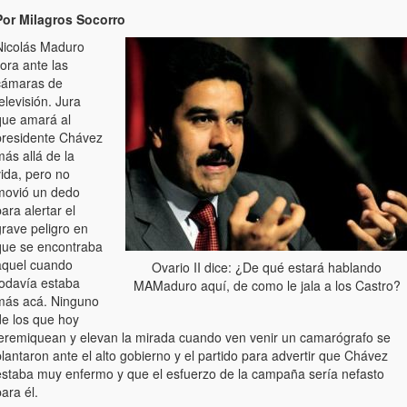
Por Milagros Socorro
Nicolás Maduro
lora ante las
cámaras de
elevisión. Jura
que amará al
presidente Chávez
ás allá de la
ida, pero no
movió un dedo
ara alertar el
grave peligro en
que se encontraba
aquel cuando
Ovario II dice: ¿De qué estará hablando
todavía estaba
MAMaduro aquí, de como le jala a los Castro?
más acá. Ninguno
de los que hoy
jeremiquean y elevan la mirada cuando ven venir un camarógrafo se
lantaron ante el alto gobierno y el partido para advertir que Chávez
estaba muy enfermo y que el esfuerzo de la campaña sería nefasto
ara él.