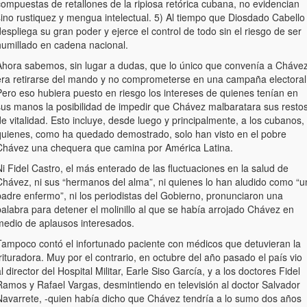
compuestas de retallones de la ripiosa retórica cubana, no evidencian
sino rustiquez y mengua intelectual. 5) Al tiempo que Diosdado Cabello
espliega su gran poder y ejerce el control de todo sin el riesgo de ser
humillado en cadena nacional.
Ahora sabemos, sin lugar a dudas, que lo único que convenía a Cháve
era retirarse del mando y no comprometerse en una campaña electoral
Pero eso hubiera puesto en riesgo los intereses de quienes tenían en
sus manos la posibilidad de impedir que Chávez malbaratara sus resto
e vitalidad. Esto incluye, desde luego y principalmente, a los cubanos,
quienes, como ha quedado demostrado, solo han visto en el pobre
Chávez una chequera que camina por América Latina.
i Fidel Castro, el más enterado de las fluctuaciones en la salud de
Chávez, ni sus “hermanos del alma”, ni quienes lo han aludido como “u
padre enfermo”, ni los periodistas del Gobierno, pronunciaron una
alabra para detener el molinillo al que se había arrojado Chávez en
medio de aplausos interesados.
Tampoco contó el infortunado paciente con médicos que detuvieran la
rituradora. Muy por el contrario, en octubre del año pasado el país vio
l director del Hospital Militar, Earle Siso García, y a los doctores Fidel
Ramos y Rafael Vargas, desmintiendo en televisión al doctor Salvador
Navarrete, -quien había dicho que Chávez tendría a lo sumo dos años