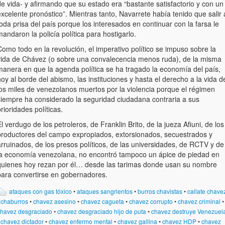
e vida- y afirmando que su estado era “bastante satisfactorio y con un
xcelente pronóstico”. Mientras tanto, Navarrete había tenido que salir 
oda prisa del país porque los interesados en continuar con la farsa le
andaron la policía política para hostigarlo.
omo todo en la revolución, el imperativo político se impuso sobre la
vida de Chávez (o sobre una convalecencia menos ruda), de la misma
manera en que la agenda política se ha tragado la economía del país,
oy al borde del abismo, las instituciones y hasta el derecho a la vida d
los miles de venezolanos muertos por la violencia porque el régimen
siempre ha considerado la seguridad ciudadana contraria a sus
rioridades políticas.
l verdugo de los petroleros, de Franklin Brito, de la jueza Afiuni, de los
productores del campo expropiados, extorsionados, secuestrados y
rruinados, de los presos políticos, de las universidades, de RCTV y de
la economía venezolana, no encontró tampoco un ápice de piedad en
quienes hoy rezan por él… desde las tarimas donde usan su nombre
para convertirse en gobernadores.
ataques con gas tóxico
•
ataques sangrientos
•
burros chavistas
•
callate chave
•
chaburros
•
chavez asesino
•
chavez cagueta
•
chavez corrupto
•
chavez criminal
•
havez desgraciado
•
chavez desgraciado hijo de puta
•
chavez destruye Venezuel
•
chavez dictador
•
chavez enfermo mental
•
chavez gallina
•
chavez HDP
•
chavez