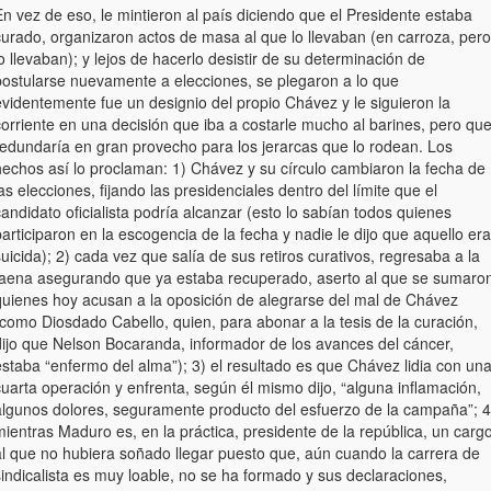
n vez de eso, le mintieron al país diciendo que el Presidente estaba
curado, organizaron actos de masa al que lo llevaban (en carroza, pero
o llevaban); y lejos de hacerlo desistir de su determinación de
postularse nuevamente a elecciones, se plegaron a lo que
evidentemente fue un designio del propio Chávez y le siguieron la
corriente en una decisión que iba a costarle mucho al barines, pero qu
redundaría en gran provecho para los jerarcas que lo rodean. Los
hechos así lo proclaman: 1) Chávez y su círculo cambiaron la fecha de
as elecciones, fijando las presidenciales dentro del límite que el
andidato oficialista podría alcanzar (esto lo sabían todos quienes
articiparon en la escogencia de la fecha y nadie le dijo que aquello era
uicida); 2) cada vez que salía de sus retiros curativos, regresaba a la
faena asegurando que ya estaba recuperado, aserto al que se sumaro
quienes hoy acusan a la oposición de alegrarse del mal de Chávez
como Diosdado Cabello, quien, para abonar a la tesis de la curación,
dijo que Nelson Bocaranda, informador de los avances del cáncer,
estaba “enfermo del alma”); 3) el resultado es que Chávez lidia con un
uarta operación y enfrenta, según él mismo dijo, “alguna inflamación,
algunos dolores, seguramente producto del esfuerzo de la campaña”; 4
ientras Maduro es, en la práctica, presidente de la república, un carg
al que no hubiera soñado llegar puesto que, aún cuando la carrera de
indicalista es muy loable, no se ha formado y sus declaraciones,