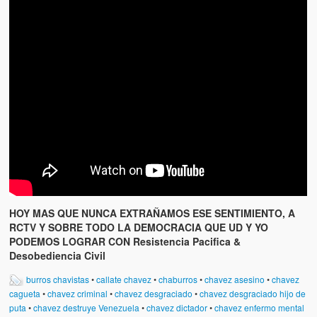
HOY MAS QUE NUNCA EXTRAÑAMOS ESE SENTIMIENTO, A
RCTV Y SOBRE TODO LA DEMOCRACIA QUE UD Y YO
PODEMOS LOGRAR CON Resistencia Pacifica &
Desobediencia Civil
burros chavistas
•
callate chavez
•
chaburros
•
chavez asesino
•
chavez
cagueta
•
chavez criminal
•
chavez desgraciado
•
chavez desgraciado hijo de
puta
•
chavez destruye Venezuela
•
chavez dictador
•
chavez enfermo mental