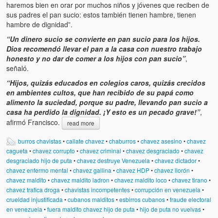
Víctimas del régimen dictatorial de Chávez desde que tomó el
haremos bien en orar por muchos niños y jóvenes que reciben de
poder hasta el 31 de diciembre de 2009
sus padres el pan sucio: estos también tienen hambre, tienen
hambre de dignidad”.
Víctimas inocentes de la violencia castrista del 4 de Febrero de
“Un dinero sucio se convierte en pan sucio para los hijos.
1992
Dios recomendó llevar el pan a la casa con nuestro trabajo
honesto y no dar de comer a los hijos con pan sucio”
,
¡¡¡Miserable traidor, mira a tu pueblo!!! (Despicable traitor, look a
señaló.
your country!!!)
“Hijos, quizás educados en colegios caros, quizás crecidos
Fotos
en ambientes cultos, que han recibido de su papá como
alimento la suciedad, porque su padre, llevando pan sucio a
Versos
casa ha perdido la dignidad. ¡Y esto es un pecado grave!”
,
afirmó Francisco.
read more
Cuentos
burros chavistas
•
callate chavez
•
chaburros
•
chavez asesino
•
chavez
Videos
cagueta
•
chavez corrupto
•
chavez criminal
•
chavez desgraciado
•
chavez
desgraciado hijo de puta
•
chavez destruye Venezuela
•
chavez dictador
•
chavez enfermo mental
•
chavez gallina
•
chavez HDP
•
chavez llorón
•
Chistes
chavez maldito
•
chavez maldito ladron
•
chavez maldito loco
•
chavez tirano
•
chavez trafica droga
•
chavistas incompetentes
•
corrupción en venezuela
•
crueldad injustificada
•
cubanos malditos
•
esbirros cubanos
•
fraude electoral
en venezuela
•
fuera maldito chavez hijo de puta
•
hijo de puta no vuelvas
•