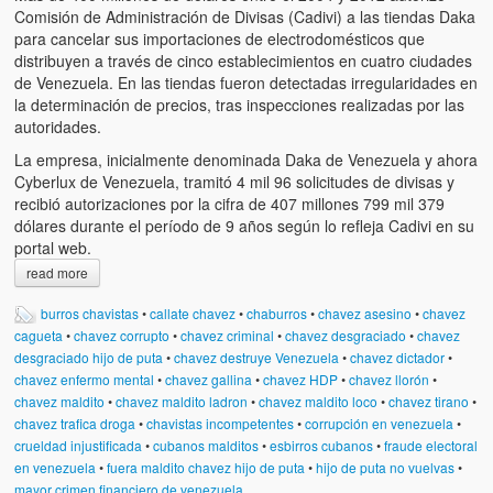
Comisión de Administración de Divisas (Cadivi) a las tiendas Daka
para cancelar sus importaciones de electrodomésticos que
distribuyen a través de cinco establecimientos en cuatro ciudades
de Venezuela. En las tiendas fueron detectadas irregularidades en
la determinación de precios, tras inspecciones realizadas por las
autoridades.
La empresa, inicialmente denominada Daka de Venezuela y ahora
Cyberlux de Venezuela, tramitó 4 mil 96 solicitudes de divisas y
recibió autorizaciones por la cifra de 407 millones 799 mil 379
dólares durante el período de 9 años según lo refleja Cadivi en su
portal web.
read more
burros chavistas
•
callate chavez
•
chaburros
•
chavez asesino
•
chavez
cagueta
•
chavez corrupto
•
chavez criminal
•
chavez desgraciado
•
chavez
desgraciado hijo de puta
•
chavez destruye Venezuela
•
chavez dictador
•
chavez enfermo mental
•
chavez gallina
•
chavez HDP
•
chavez llorón
•
chavez maldito
•
chavez maldito ladron
•
chavez maldito loco
•
chavez tirano
•
chavez trafica droga
•
chavistas incompetentes
•
corrupción en venezuela
•
crueldad injustificada
•
cubanos malditos
•
esbirros cubanos
•
fraude electoral
en venezuela
•
fuera maldito chavez hijo de puta
•
hijo de puta no vuelvas
•
mayor crimen financiero de venezuela