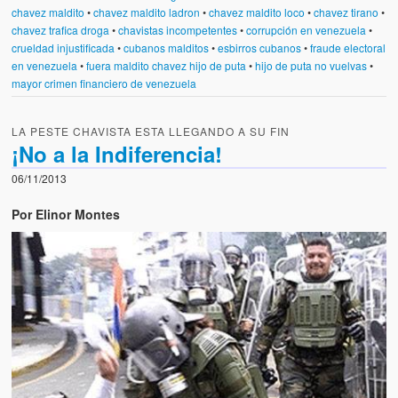
chavez maldito
•
chavez maldito ladron
•
chavez maldito loco
•
chavez tirano
•
chavez trafica droga
•
chavistas incompetentes
•
corrupción en venezuela
•
crueldad injustificada
•
cubanos malditos
•
esbirros cubanos
•
fraude electoral
en venezuela
•
fuera maldito chavez hijo de puta
•
hijo de puta no vuelvas
•
mayor crimen financiero de venezuela
LA PESTE CHAVISTA ESTA LLEGANDO A SU FIN
¡No a la Indiferencia!
06/11/2013
Por Elinor Montes