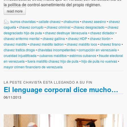
la política de control-sometimiento del propio régimen.
read more
burros chavistas
•
callate chavez
•
chaburros
•
chavez asesino
•
chavez
cagueta
•
chavez corrupto
•
chavez criminal
•
chavez desgraciado
•
chavez
desgraciado hijo de puta
•
chavez destruye Venezuela
•
chavez dictador
•
chavez enfermo mental
•
chavez gallina
•
chavez HDP
•
chavez llorón
•
chavez maldito
•
chavez maldito ladron
•
chavez maldito loco
•
chavez tirano
•
chavez trafica droga
•
chavistas incompetentes
•
corrupción en venezuela
•
crueldad injustificada
•
cubanos malditos
•
esbirros cubanos
•
fraude electoral
en venezuela
•
fuera maldito chavez hijo de puta
•
hijo de puta no vuelvas
•
mayor crimen financiero de venezuela
LA PESTE CHAVISTA ESTA LLEGANDO A SU FIN
El lenguage corporal dice mucho…
06/11/2013