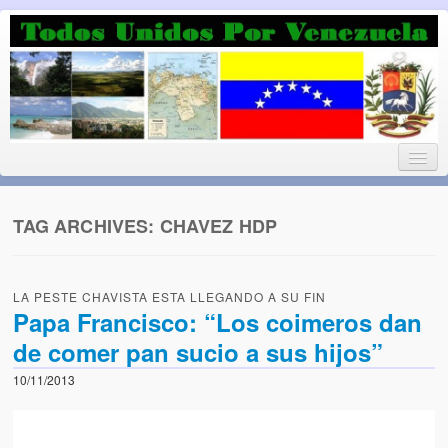
Luchando por la Democracia
Fuera el chavismo, la peor peste que le ha caido a esta tierra
TAG ARCHIVES:
CHAVEZ HDP
Home
LA PESTE CHAVISTA ESTA LLEGANDO A SU FIN
¡Bienvenido!
Papa Francisco: “Los coimeros dan
de comer pan sucio a sus hijos”
Todos Unidos por Venezuela te da la bienvenida a éste nuestro
Blog. (Todos Unidos por Venezuela welcomes you to our Blog)
10/11/2013
Acerca de este blog (About this Blog)