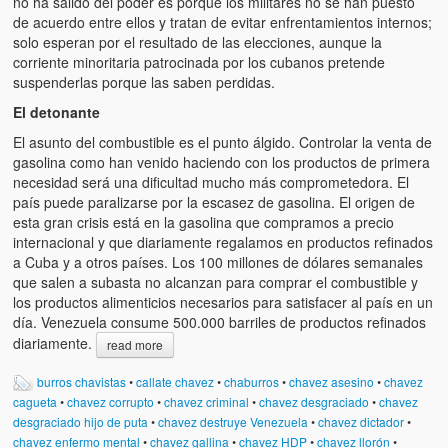
no ha salido del poder es porque los militares no se han puesto
de acuerdo entre ellos y tratan de evitar enfrentamientos internos;
solo esperan por el resultado de las elecciones, aunque la
corriente minoritaria patrocinada por los cubanos pretende
suspenderlas porque las saben perdidas.
El detonante
El asunto del combustible es el punto álgido. Controlar la venta de
gasolina como han venido haciendo con los productos de primera
necesidad será una dificultad mucho más comprometedora. El
país puede paralizarse por la escasez de gasolina. El origen de
esta gran crisis está en la gasolina que compramos a precio
internacional y que diariamente regalamos en productos refinados
a Cuba y a otros países. Los 100 millones de dólares semanales
que salen a subasta no alcanzan para comprar el combustible y
los productos alimenticios necesarios para satisfacer al país en un
día. Venezuela consume 500.000 barriles de productos refinados
diariamente.
read more
burros chavistas
•
callate chavez
•
chaburros
•
chavez asesino
•
chavez
cagueta
•
chavez corrupto
•
chavez criminal
•
chavez desgraciado
•
chavez
desgraciado hijo de puta
•
chavez destruye Venezuela
•
chavez dictador
•
chavez enfermo mental
•
chavez gallina
•
chavez HDP
•
chavez llorón
•