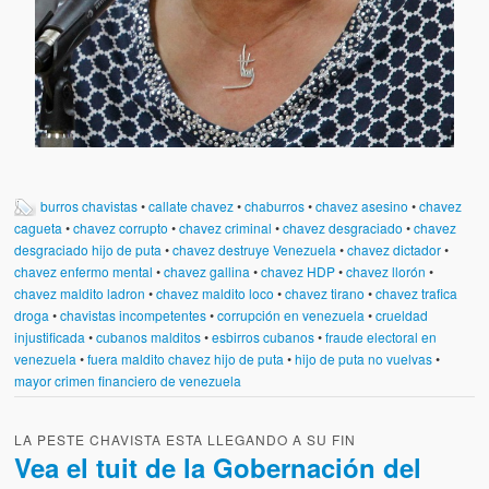
burros chavistas
•
callate chavez
•
chaburros
•
chavez asesino
•
chavez
cagueta
•
chavez corrupto
•
chavez criminal
•
chavez desgraciado
•
chavez
desgraciado hijo de puta
•
chavez destruye Venezuela
•
chavez dictador
•
chavez enfermo mental
•
chavez gallina
•
chavez HDP
•
chavez llorón
•
chavez maldito ladron
•
chavez maldito loco
•
chavez tirano
•
chavez trafica
droga
•
chavistas incompetentes
•
corrupción en venezuela
•
crueldad
injustificada
•
cubanos malditos
•
esbirros cubanos
•
fraude electoral en
venezuela
•
fuera maldito chavez hijo de puta
•
hijo de puta no vuelvas
•
mayor crimen financiero de venezuela
LA PESTE CHAVISTA ESTA LLEGANDO A SU FIN
Vea el tuit de la Gobernación del