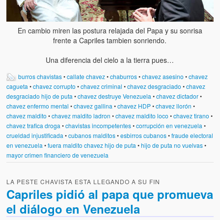
En cambio miren las postura relajada del Papa y su sonrisa
frente a Capriles tambien sonriendo.
Una diferencia del cielo a la tierra pues…
burros chavistas
•
callate chavez
•
chaburros
•
chavez asesino
•
chavez
cagueta
•
chavez corrupto
•
chavez criminal
•
chavez desgraciado
•
chavez
desgraciado hijo de puta
•
chavez destruye Venezuela
•
chavez dictador
•
chavez enfermo mental
•
chavez gallina
•
chavez HDP
•
chavez llorón
•
chavez maldito
•
chavez maldito ladron
•
chavez maldito loco
•
chavez tirano
•
chavez trafica droga
•
chavistas incompetentes
•
corrupción en venezuela
•
crueldad injustificada
•
cubanos malditos
•
esbirros cubanos
•
fraude electoral
en venezuela
•
fuera maldito chavez hijo de puta
•
hijo de puta no vuelvas
•
mayor crimen financiero de venezuela
LA PESTE CHAVISTA ESTA LLEGANDO A SU FIN
Capriles pidió al papa que promueva
el diálogo en Venezuela