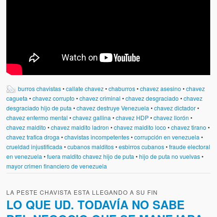
burros chavistas
•
callate chavez
•
chaburros
•
chavez asesino
•
chavez
cagueta
•
chavez corrupto
•
chavez criminal
•
chavez desgraciado
•
chavez
desgraciado hijo de puta
•
chavez destruye Venezuela
•
chavez dictador
•
chavez enfermo mental
•
chavez gallina
•
chavez HDP
•
chavez llorón
•
chavez maldito
•
chavez maldito ladron
•
chavez maldito loco
•
chavez tirano
•
chavez trafica droga
•
chavistas incompetentes
•
corrupción en venezuela
•
crueldad injustificada
•
cubanos malditos
•
esbirros cubanos
•
fraude electoral
en venezuela
•
fuera maldito chavez hijo de puta
•
hijo de puta no vuelvas
•
mayor crimen financiero de venezuela
LA PESTE CHAVISTA ESTA LLEGANDO A SU FIN
LO QUE UD. TODAVÍA NO SABE