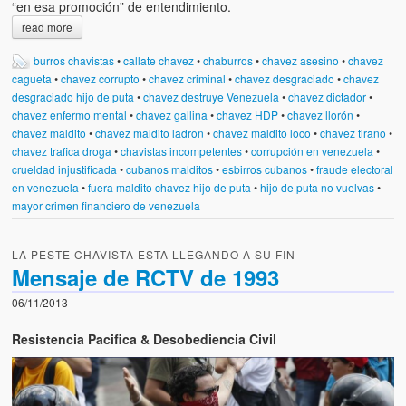
“en esa promoción” de entendimiento.
read more
burros chavistas
•
callate chavez
•
chaburros
•
chavez asesino
•
chavez
cagueta
•
chavez corrupto
•
chavez criminal
•
chavez desgraciado
•
chavez
desgraciado hijo de puta
•
chavez destruye Venezuela
•
chavez dictador
•
chavez enfermo mental
•
chavez gallina
•
chavez HDP
•
chavez llorón
•
chavez maldito
•
chavez maldito ladron
•
chavez maldito loco
•
chavez tirano
•
chavez trafica droga
•
chavistas incompetentes
•
corrupción en venezuela
•
crueldad injustificada
•
cubanos malditos
•
esbirros cubanos
•
fraude electoral
en venezuela
•
fuera maldito chavez hijo de puta
•
hijo de puta no vuelvas
•
mayor crimen financiero de venezuela
LA PESTE CHAVISTA ESTA LLEGANDO A SU FIN
Mensaje de RCTV de 1993
06/11/2013
Resistencia Pacifica & Desobediencia Civil