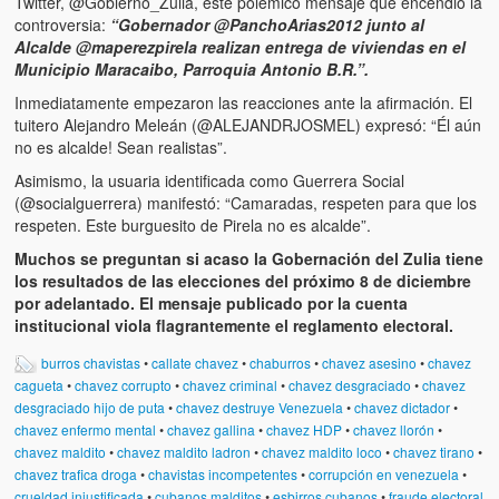
Twitter, @Gobierno_Zulia, este polémico mensaje que encendió la
controversia:
“Gobernador @PanchoArias2012 junto al
Alcalde @maperezpirela realizan entrega de viviendas en el
Municipio Maracaibo, Parroquia Antonio B.R.”.
Inmediatamente empezaron las reacciones ante la afirmación. El
tuitero Alejandro Meleán (‏@ALEJANDRJOSMEL) expresó: “Él aún
no es alcalde! Sean realistas”.
Asimismo, la usuaria identificada como Guerrera Social
respeten. Este burguesito de Pirela no es alcalde”.
Muchos se preguntan si acaso la Gobernación del Zulia tiene
los resultados de las elecciones del próximo 8 de diciembre
por adelantado. El mensaje publicado por la cuenta
institucional viola flagrantemente el reglamento electoral.
burros chavistas
•
callate chavez
•
chaburros
•
chavez asesino
•
chavez
cagueta
•
chavez corrupto
•
chavez criminal
•
chavez desgraciado
•
chavez
desgraciado hijo de puta
•
chavez destruye Venezuela
•
chavez dictador
•
chavez enfermo mental
•
chavez gallina
•
chavez HDP
•
chavez llorón
•
chavez maldito
•
chavez maldito ladron
•
chavez maldito loco
•
chavez tirano
•
chavez trafica droga
•
chavistas incompetentes
•
corrupción en venezuela
•
crueldad injustificada
•
cubanos malditos
•
esbirros cubanos
•
fraude electoral