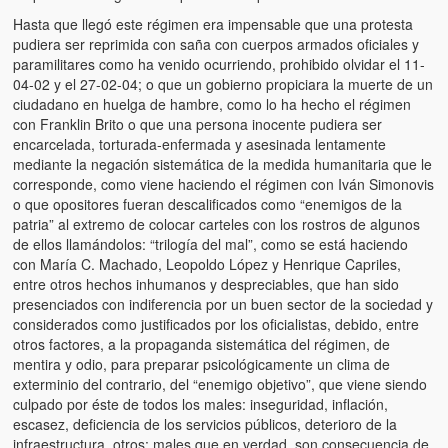
Hasta que llegó este régimen era impensable que una protesta
pudiera ser reprimida con saña con cuerpos armados oficiales y
paramilitares como ha venido ocurriendo, prohibido olvidar el 11-
04-02 y el 27-02-04; o que un gobierno propiciara la muerte de un
ciudadano en huelga de hambre, como lo ha hecho el régimen
con Franklin Brito o que una persona inocente pudiera ser
encarcelada, torturada-enfermada y asesinada lentamente
mediante la negación sistemática de la medida humanitaria que le
corresponde, como viene haciendo el régimen con Iván Simonovis
o que opositores fueran descalificados como “enemigos de la
patria” al extremo de colocar carteles con los rostros de algunos
de ellos llamándolos: “trilogía del mal”, como se está haciendo
con María C. Machado, Leopoldo López y Henrique Capriles,
entre otros hechos inhumanos y despreciables, que han sido
presenciados con indiferencia por un buen sector de la sociedad y
considerados como justificados por los oficialistas, debido, entre
otros factores, a la propaganda sistemática del régimen, de
mentira y odio, para preparar psicológicamente un clima de
exterminio del contrario, del “enemigo objetivo”, que viene siendo
culpado por éste de todos los males: inseguridad, inflación,
escasez, deficiencia de los servicios públicos, deterioro de la
infraestructura, otros; males que en verdad, son consecuencia de