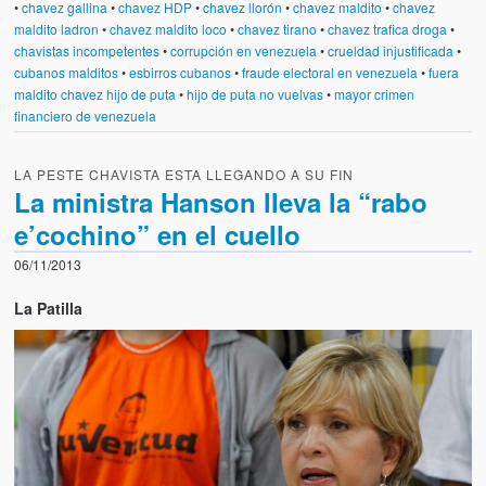
•
chavez gallina
•
chavez HDP
•
chavez llorón
•
chavez maldito
•
chavez
maldito ladron
•
chavez maldito loco
•
chavez tirano
•
chavez trafica droga
•
chavistas incompetentes
•
corrupción en venezuela
•
crueldad injustificada
•
cubanos malditos
•
esbirros cubanos
•
fraude electoral en venezuela
•
fuera
maldito chavez hijo de puta
•
hijo de puta no vuelvas
•
mayor crimen
financiero de venezuela
LA PESTE CHAVISTA ESTA LLEGANDO A SU FIN
La ministra Hanson lleva la “rabo
e’cochino” en el cuello
06/11/2013
La Patilla