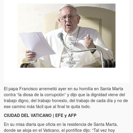
Artículos
El Tipo y los Rojos en Los Teques (The Jerk and the Reds in Lo
Teques)
Hablé con Chavistas (I spoke with chavistas)
La burla del Chavez “tan amante de los niños” (The mockery of
Chavez “such a children lover”)
Los niños de las calles de Venezuela (Children of the streets of
Venezuela)
Luis y El Mono… en armas (Luis and El Mono… armed)
El papa Francisco arremetió ayer en su homilía en Santa Marta
Puente Llaguno, Miraflores… ¿y Lina?
contra “la diosa de la corrupción” y dijo que la dignidad viene del
trabajo digno, del trabajo honesto, del trabajo de cada día y no de
Radio Emisoras y canales de televisión clausurados por el régi
ese camino más fácil que al final te quita todo.
de Chávez hasta el 2009
CIUDAD DEL VATICANO | EFE y AFP
Victimas del 11 de abril de 2002
En su misa diaria que oficia en la residencia de Santa Marta,
donde se aloja en el Vaticano, el pontífice dijo: “Tal vez hoy