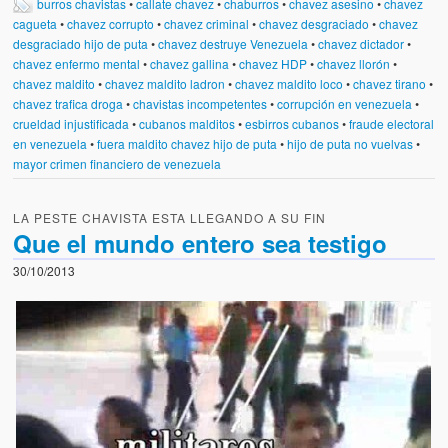
burros chavistas
•
callate chavez
•
chaburros
•
chavez asesino
•
chavez
cagueta
•
chavez corrupto
•
chavez criminal
•
chavez desgraciado
•
chavez
desgraciado hijo de puta
•
chavez destruye Venezuela
•
chavez dictador
•
chavez enfermo mental
•
chavez gallina
•
chavez HDP
•
chavez llorón
•
chavez maldito
•
chavez maldito ladron
•
chavez maldito loco
•
chavez tirano
•
chavez trafica droga
•
chavistas incompetentes
•
corrupción en venezuela
•
crueldad injustificada
•
cubanos malditos
•
esbirros cubanos
•
fraude electoral
en venezuela
•
fuera maldito chavez hijo de puta
•
hijo de puta no vuelvas
•
mayor crimen financiero de venezuela
LA PESTE CHAVISTA ESTA LLEGANDO A SU FIN
Que el mundo entero sea testigo
30/10/2013