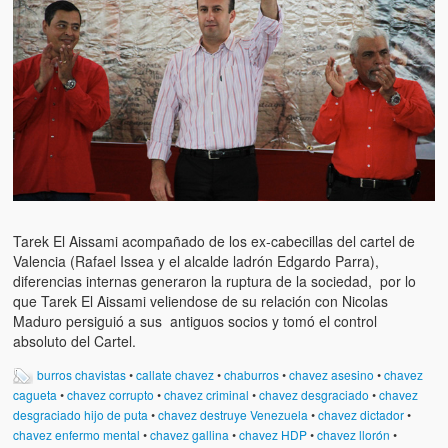
Tarek El Aissami acompañado de los ex-cabecillas del cartel de
Valencia (Rafael Issea y el alcalde ladrón Edgardo Parra),
diferencias internas generaron la ruptura de la sociedad, por lo
que Tarek El Aissami veliendose de su relación con Nicolas
Maduro persiguió a sus antiguos socios y tomó el control
absoluto del Cartel.
burros chavistas
•
callate chavez
•
chaburros
•
chavez asesino
•
chavez
cagueta
•
chavez corrupto
•
chavez criminal
•
chavez desgraciado
•
chavez
desgraciado hijo de puta
•
chavez destruye Venezuela
•
chavez dictador
•
chavez enfermo mental
•
chavez gallina
•
chavez HDP
•
chavez llorón
•