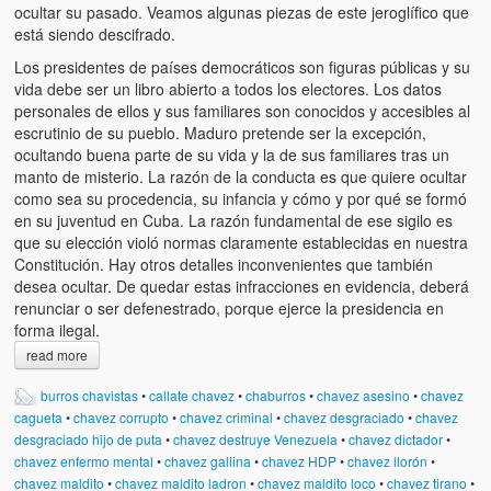
ocultar su pasado. Veamos algunas piezas de este jeroglífico que
está siendo descifrado.
Los presidentes de países democráticos son figuras públicas y su
vida debe ser un libro abierto a todos los electores. Los datos
personales de ellos y sus familiares son conocidos y accesibles al
escrutinio de su pueblo. Maduro pretende ser la excepción,
ocultando buena parte de su vida y la de sus familiares tras un
manto de misterio. La razón de la conducta es que quiere ocultar
como sea su procedencia, su infancia y cómo y por qué se formó
en su juventud en Cuba. La razón fundamental de ese sigilo es
que su elección violó normas claramente establecidas en nuestra
Constitución. Hay otros detalles inconvenientes que también
desea ocultar. De quedar estas infracciones en evidencia, deberá
renunciar o ser defenestrado, porque ejerce la presidencia en
forma ilegal.
read more
burros chavistas
•
callate chavez
•
chaburros
•
chavez asesino
•
chavez
cagueta
•
chavez corrupto
•
chavez criminal
•
chavez desgraciado
•
chavez
desgraciado hijo de puta
•
chavez destruye Venezuela
•
chavez dictador
•
chavez enfermo mental
•
chavez gallina
•
chavez HDP
•
chavez llorón
•
chavez maldito
•
chavez maldito ladron
•
chavez maldito loco
•
chavez tirano
•