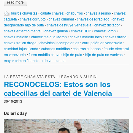
read more
burros chavistas
•
callate chavez
•
chaburros
•
chavez asesino
•
chavez
cagueta
•
chavez corrupto
•
chavez criminal
•
chavez desgraciado
•
chavez
desgraciado hijo de puta
•
chavez destruye Venezuela
•
chavez dictador
•
chavez enfermo mental
•
chavez gallina
•
chavez HDP
•
chavez llorón
•
chavez maldito
•
chavez maldito ladron
•
chavez maldito loco
•
chavez tirano
•
chavez trafica droga
•
chavistas incompetentes
•
corrupción en venezuela
•
crueldad injustificada
•
cubanos malditos
•
esbirros cubanos
•
fraude electoral
en venezuela
•
fuera maldito chavez hijo de puta
•
hijo de puta no vuelvas
•
mayor crimen financiero de venezuela
LA PESTE CHAVISTA ESTA LLEGANDO A SU FIN
RECONOCELOS: Estos son los
cabecillas del cartel de Valencia
30/10/2013
DolarToday