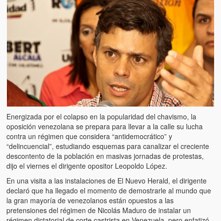
Artículos
El Tipo y los Rojos en Los Teques (The Jerk and the Reds in Lo
Teques)
Hablé con Chavistas (I spoke with chavistas)
La burla del Chavez “tan amante de los niños” (The mockery of
Chavez “such a children lover”)
Los niños de las calles de Venezuela (Children of the streets of
Venezuela)
Energizada por el colapso en la popularidad del chavismo, la
oposición venezolana se prepara para llevar a la calle su lucha
Luis y El Mono… en armas (Luis and El Mono… armed)
contra un régimen que considera “antidemocrático” y
“delincuencial”, estudiando esquemas para canalizar el creciente
Puente Llaguno, Miraflores… ¿y Lina?
descontento de la población en masivas jornadas de protestas,
dijo el viernes el dirigente opositor Leopoldo López.
Radio Emisoras y canales de televisión clausurados por el régi
En una visita a las instalaciones de El Nuevo Herald, el dirigente
de Chávez hasta el 2009
declaró que ha llegado el momento de demostrarle al mundo que
la gran mayoría de venezolanos están opuestos a las
Victimas del 11 de abril de 2002
pretensiones del régimen de Nicolás Maduro de instalar un
régimen dictatorial de corte castrista en Venezuela, pero enfatizó