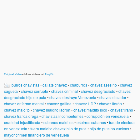
Original Video
– More videos at
TinyPic
burros chavistas
•
callate chavez
•
chaburros
•
chavez asesino
•
chavez
cagueta
•
chavez corrupto
•
chavez criminal
•
chavez desgraciado
•
chavez
desgraciado hijo de puta
•
chavez destruye Venezuela
•
chavez dictador
•
chavez enfermo mental
•
chavez gallina
•
chavez HDP
•
chavez llorón
•
chavez maldito
•
chavez maldito ladron
•
chavez maldito loco
•
chavez tirano
•
chavez trafica droga
•
chavistas incompetentes
•
corrupción en venezuela
•
crueldad injustificada
•
cubanos malditos
•
esbirros cubanos
•
fraude electoral
en venezuela
•
fuera maldito chavez hijo de puta
•
hijo de puta no vuelvas
•
mayor crimen financiero de venezuela