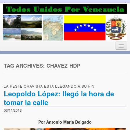
Luchando por la Democracia
Fuera el chavismo, la peor peste que le ha caido a esta tierra
TAG ARCHIVES:
CHAVEZ HDP
Home
LA PESTE CHAVISTA ESTA LLEGANDO A SU FIN
¡Bienvenido!
Leopoldo López: llegó la hora de
tomar la calle
Todos Unidos por Venezuela te da la bienvenida a éste nuestro
Blog. (Todos Unidos por Venezuela welcomes you to our Blog)
03/11/2013
Acerca de este blog (About this Blog)
Por Antonio Maria Delgado