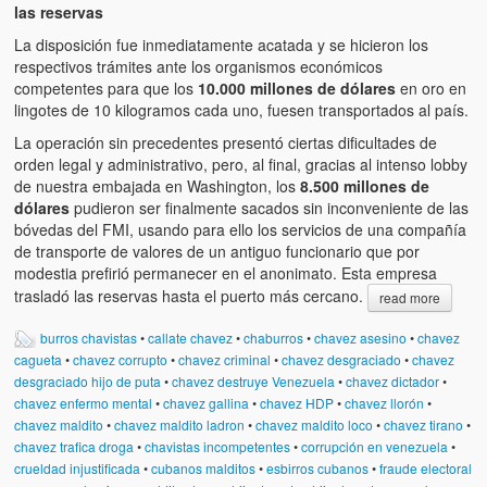
las reservas
La disposición fue inmediatamente acatada y se hicieron los
respectivos trámites ante los organismos económicos
competentes para que los
10.000 millones de dólares
en oro en
lingotes de 10 kilogramos cada uno, fuesen transportados al país.
La operación sin precedentes presentó ciertas dificultades de
orden legal y administrativo, pero, al final, gracias al intenso lobby
de nuestra embajada en Washington, los
8.500 millones de
dólares
pudieron ser finalmente sacados sin inconveniente de las
bóvedas del FMI, usando para ello los servicios de una compañía
de transporte de valores de un antiguo funcionario que por
modestia prefirió permanecer en el anonimato. Esta empresa
trasladó las reservas hasta el puerto más cercano.
read more
burros chavistas
•
callate chavez
•
chaburros
•
chavez asesino
•
chavez
cagueta
•
chavez corrupto
•
chavez criminal
•
chavez desgraciado
•
chavez
desgraciado hijo de puta
•
chavez destruye Venezuela
•
chavez dictador
•
chavez enfermo mental
•
chavez gallina
•
chavez HDP
•
chavez llorón
•
chavez maldito
•
chavez maldito ladron
•
chavez maldito loco
•
chavez tirano
•
chavez trafica droga
•
chavistas incompetentes
•
corrupción en venezuela
•
crueldad injustificada
•
cubanos malditos
•
esbirros cubanos
•
fraude electoral