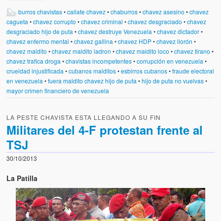
burros chavistas
•
callate chavez
•
chaburros
•
chavez asesino
•
chavez
cagueta
•
chavez corrupto
•
chavez criminal
•
chavez desgraciado
•
chavez
desgraciado hijo de puta
•
chavez destruye Venezuela
•
chavez dictador
•
chavez enfermo mental
•
chavez gallina
•
chavez HDP
•
chavez llorón
•
chavez maldito
•
chavez maldito ladron
•
chavez maldito loco
•
chavez tirano
•
chavez trafica droga
•
chavistas incompetentes
•
corrupción en venezuela
•
crueldad injustificada
•
cubanos malditos
•
esbirros cubanos
•
fraude electoral
en venezuela
•
fuera maldito chavez hijo de puta
•
hijo de puta no vuelvas
•
mayor crimen financiero de venezuela
LA PESTE CHAVISTA ESTA LLEGANDO A SU FIN
Militares del 4-F protestan frente al
TSJ
30/10/2013
La Patilla