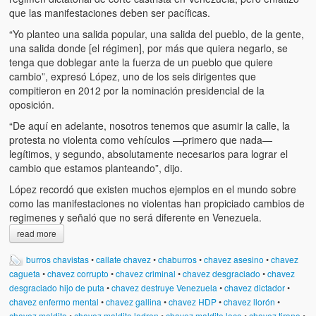
Víctimas del régimen dictatorial de Chávez desde que tomó el
que las manifestaciones deben ser pacíficas.
poder hasta el 31 de diciembre de 2009
“Yo planteo una salida popular, una salida del pueblo, de la gente,
Víctimas inocentes de la violencia castrista del 4 de Febrero de
una salida donde [el régimen], por más que quiera negarlo, se
1992
tenga que doblegar ante la fuerza de un pueblo que quiere
cambio”, expresó López, uno de los seis dirigentes que
¡¡¡Miserable traidor, mira a tu pueblo!!! (Despicable traitor, look a
compitieron en 2012 por la nominación presidencial de la
your country!!!)
oposición.
“De aquí en adelante, nosotros tenemos que asumir la calle, la
Fotos
protesta no violenta como vehículos —primero que nada—
legítimos, y segundo, absolutamente necesarios para lograr el
Versos
cambio que estamos planteando”, dijo.
López recordó que existen muchos ejemplos en el mundo sobre
Cuentos
como las manifestaciones no violentas han propiciado cambios de
regimenes y señaló que no será diferente en Venezuela.
Videos
read more
Chistes
burros chavistas
•
callate chavez
•
chaburros
•
chavez asesino
•
chavez
cagueta
•
chavez corrupto
•
chavez criminal
•
chavez desgraciado
•
chavez
desgraciado hijo de puta
•
chavez destruye Venezuela
•
chavez dictador
•
chavez enfermo mental
•
chavez gallina
•
chavez HDP
•
chavez llorón
•
chavez maldito
•
chavez maldito ladron
•
chavez maldito loco
•
chavez tirano
•