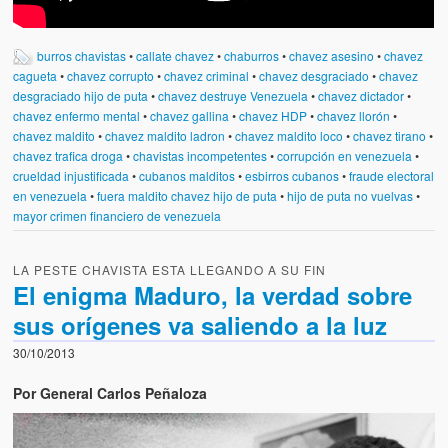
burros chavistas
•
callate chavez
•
chaburros
•
chavez asesino
•
chavez
cagueta
•
chavez corrupto
•
chavez criminal
•
chavez desgraciado
•
chavez
desgraciado hijo de puta
•
chavez destruye Venezuela
•
chavez dictador
•
chavez enfermo mental
•
chavez gallina
•
chavez HDP
•
chavez llorón
•
chavez maldito
•
chavez maldito ladron
•
chavez maldito loco
•
chavez tirano
•
chavez trafica droga
•
chavistas incompetentes
•
corrupción en venezuela
•
crueldad injustificada
•
cubanos malditos
•
esbirros cubanos
•
fraude electoral
en venezuela
•
fuera maldito chavez hijo de puta
•
hijo de puta no vuelvas
•
mayor crimen financiero de venezuela
LA PESTE CHAVISTA ESTA LLEGANDO A SU FIN
El enigma Maduro, la verdad sobre
sus orígenes va saliendo a la luz
30/10/2013
Por General Carlos Peñaloza