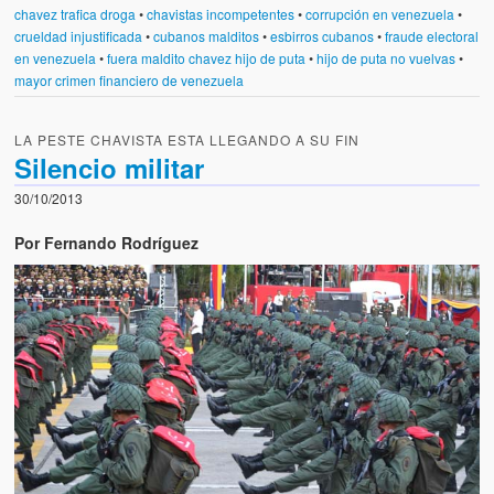
chavez trafica droga
•
chavistas incompetentes
•
corrupción en venezuela
•
crueldad injustificada
•
cubanos malditos
•
esbirros cubanos
•
fraude electoral
en venezuela
•
fuera maldito chavez hijo de puta
•
hijo de puta no vuelvas
•
mayor crimen financiero de venezuela
LA PESTE CHAVISTA ESTA LLEGANDO A SU FIN
Silencio militar
30/10/2013
Por Fernando Rodríguez