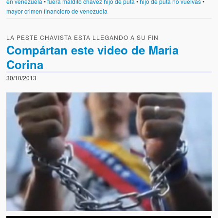
en venezuela
•
fuera maldito chavez hijo de puta
•
hijo de puta no vuelvas
•
mayor crimen financiero de venezuela
LA PESTE CHAVISTA ESTA LLEGANDO A SU FIN
Compártan este video de Maria
Corina
30/10/2013