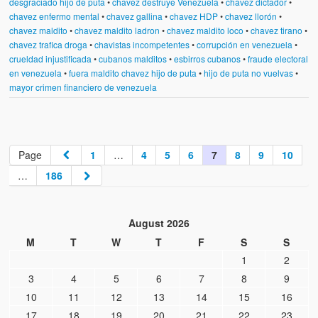
desgraciado hijo de puta
•
chavez destruye Venezuela
•
chavez dictador
•
chavez enfermo mental
•
chavez gallina
•
chavez HDP
•
chavez llorón
•
chavez maldito
•
chavez maldito ladron
•
chavez maldito loco
•
chavez tirano
•
chavez trafica droga
•
chavistas incompetentes
•
corrupción en venezuela
•
crueldad injustificada
•
cubanos malditos
•
esbirros cubanos
•
fraude electoral
en venezuela
•
fuera maldito chavez hijo de puta
•
hijo de puta no vuelvas
•
mayor crimen financiero de venezuela
Page
1
…
4
5
6
7
8
9
10
…
186
August 2026
M
T
W
T
F
S
S
1
2
3
4
5
6
7
8
9
10
11
12
13
14
15
16
17
18
19
20
21
22
23