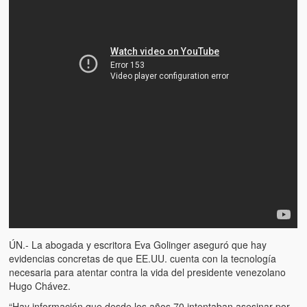
Víctimas del régimen dictatorial de Chávez desde que tomó el
poder hasta el 31 de diciembre de 2009
Víctimas inocentes de la violencia castrista del 4 de Febrero de
1992
¡¡¡Miserable traidor, mira a tu pueblo!!! (Despicable traitor, look a
your country!!!)
Fotos
Versos
Cuentos
Videos
Chistes
ÚN.- La abogada y escritora Eva Golinger aseguró que hay
evidencias concretas de que EE.UU. cuenta con la tecnología
necesaria para atentar contra la vida del presidente venezolano
Hugo Chávez.
“Hay información que desde los años 70 intentaban asesinar por