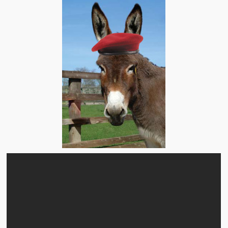
Artículos
El Tipo y los Rojos en Los Teques (The Jerk and the Reds in Lo
Teques)
Hablé con Chavistas (I spoke with chavistas)
La burla del Chavez “tan amante de los niños” (The mockery of
Chavez “such a children lover”)
Los niños de las calles de Venezuela (Children of the streets of
Venezuela)
Luis y El Mono… en armas (Luis and El Mono… armed)
Puente Llaguno, Miraflores… ¿y Lina?
Radio Emisoras y canales de televisión clausurados por el régi
de Chávez hasta el 2009
Victimas del 11 de abril de 2002