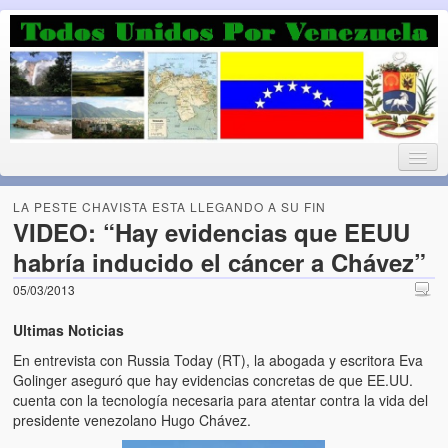
Luchando por la Democracia
Fuera el chavismo, la peor peste que le ha caido a esta tierra
LA PESTE CHAVISTA ESTA LLEGANDO A SU FIN
VIDEO: “Hay evidencias que EEUU
habría inducido el cáncer a Chávez”
Home
05/03/2013
¡Bienvenido!
Ultimas Noticias
Todos Unidos por Venezuela te da la bienvenida a éste nuestro
En entrevista con Russia Today (RT), la abogada y escritora Eva
Blog. (Todos Unidos por Venezuela welcomes you to our Blog)
Golinger aseguró que hay evidencias concretas de que EE.UU.
cuenta con la tecnología necesaria para atentar contra la vida del
Acerca de este blog (About this Blog)
presidente venezolano Hugo Chávez.