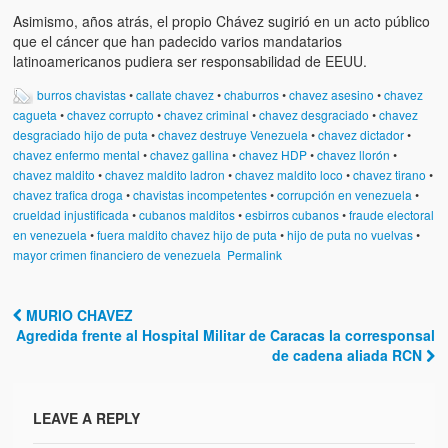
Asimismo, años atrás, el propio Chávez sugirió en un acto público
que el cáncer que han padecido varios mandatarios
latinoamericanos pudiera ser responsabilidad de EEUU.
burros chavistas
•
callate chavez
•
chaburros
•
chavez asesino
•
chavez
cagueta
•
chavez corrupto
•
chavez criminal
•
chavez desgraciado
•
chavez
desgraciado hijo de puta
•
chavez destruye Venezuela
•
chavez dictador
•
chavez enfermo mental
•
chavez gallina
•
chavez HDP
•
chavez llorón
•
chavez maldito
•
chavez maldito ladron
•
chavez maldito loco
•
chavez tirano
•
chavez trafica droga
•
chavistas incompetentes
•
corrupción en venezuela
•
crueldad injustificada
•
cubanos malditos
•
esbirros cubanos
•
fraude electoral
en venezuela
•
fuera maldito chavez hijo de puta
•
hijo de puta no vuelvas
•
mayor crimen financiero de venezuela
Permalink
MURIO CHAVEZ
Post navigation
Agredida frente al Hospital Militar de Caracas la corresponsal
de cadena aliada RCN
LEAVE A REPLY