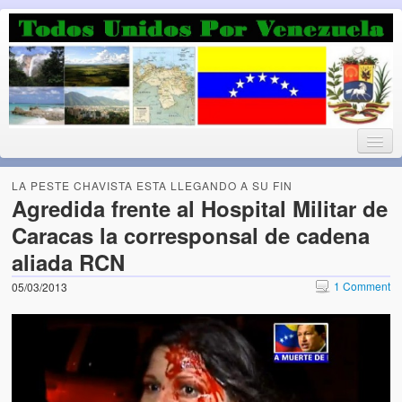
Luchando por la Democracia
Fuera el chavismo, la peor peste que le ha caido a esta tierra
LA PESTE CHAVISTA ESTA LLEGANDO A SU FIN
Agredida frente al Hospital Militar de
Caracas la corresponsal de cadena
Home
aliada RCN
¡Bienvenido!
1 Comment
05/03/2013
Todos Unidos por Venezuela te da la bienvenida a éste nuestro
Blog. (Todos Unidos por Venezuela welcomes you to our Blog)
Acerca de este blog (About this Blog)