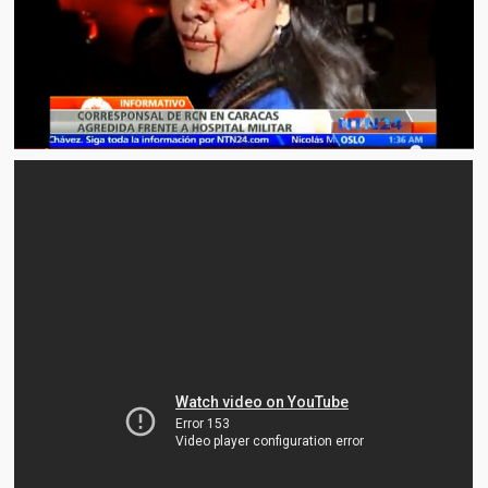
Artículos
El Tipo y los Rojos en Los Teques (The Jerk and the Reds in Lo
Teques)
Hablé con Chavistas (I spoke with chavistas)
La burla del Chavez “tan amante de los niños” (The mockery of
Chavez “such a children lover”)
Los niños de las calles de Venezuela (Children of the streets of
Venezuela)
Luis y El Mono… en armas (Luis and El Mono… armed)
Puente Llaguno, Miraflores… ¿y Lina?
Radio Emisoras y canales de televisión clausurados por el régi
de Chávez hasta el 2009
Victimas del 11 de abril de 2002